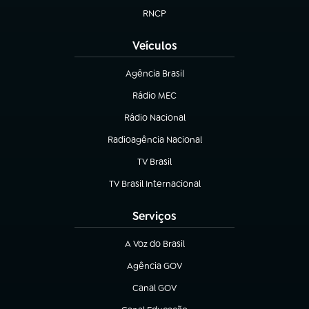
RNCP
(abre em nova aba)
Veículos
Agência Brasil
(abre em nova aba)
Rádio MEC
(abre em nova aba)
Rádio Nacional
Radioagência Nacional
(abre em nova aba)
TV Brasil
(abre em nova aba)
TV Brasil Internacional
(abre em nova aba)
Serviços
A Voz do Brasil
(abre em nova aba)
Agência GOV
(abre em nova aba)
Canal GOV
(abre em nova aba)