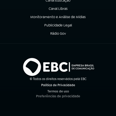
Canal Educação
(abre em nova aba)
Canal Libras
(abre em nova aba)
Monitoramento e Análise de Mídias
(abre em nova aba)
Publicidade Legal
(abre em nova aba)
Rádio Gov
(abre em nova aba)
© Todos os direitos reservados pela EBC
Política de Privacidade
(abre em nova aba)
Termos de uso
(abre em nova aba)
Preferências de privacidade