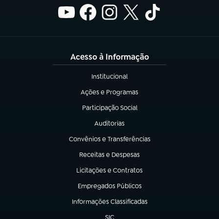
Acesso à Informação
Institucional
(abre em nova aba)
Ações e Programas
(abre em nova aba)
Participação Social
(abre em nova aba)
Auditorias
(abre em nova aba)
Convênios e Transferências
(abre em nova aba)
Receitas e Despesas
(abre em nova aba)
Licitações e Contratos
(abre em nova aba)
Empregados Públicos
(abre em nova aba)
Informações Classificadas
(abre em nova aba)
SIC