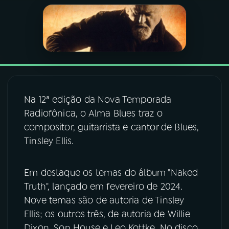
03
PROGRAMAÇÃO
04
PROGRAMAS
05
PODCASTS
Na 12ª edição da Nova Temporada
Radiofônica, o Alma Blues traz o
compositor, guitarrista e cantor de Blues,
06
VIDEOCASTS
Tinsley Ellis.
07
ÚLTIMAS
Em destaque os temas do álbum "Naked
Truth", lançado em fevereiro de 2024.
08
FESTIVAL DE MÚSICA
Nove temas são de autoria de Tinsley
Ellis; os outros três, de autoria de Willie
ACOMPANHE A RÁDIO NACIONAL
Dixon, Son House e Leo Kottke. No disco