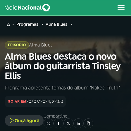
MENU
Programas
Alma Blues
Alma Blues
EPISÓDIO
Alma Blues destaca o novo
Buscar
na
álbum do guitarrista Tinsley
Rádio
Buscar
Ellis
Nacional
Programa apresenta temas do álbum "Naked Truth"
AO VIVO
20/07/2024, 22:00
NO AR EM
01
INÍCIO
Compartilhe
Ouça agora
02
A RÁDIO