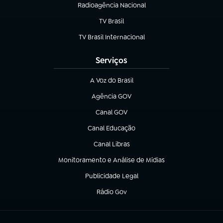
Radioagência Nacional
(abre em nova aba)
TV Brasil
(abre em nova aba)
TV Brasil Internacional
(abre em nova aba)
Serviços
A Voz do Brasil
(abre em nova aba)
Agência GOV
(abre em nova aba)
Canal GOV
(abre em nova aba)
Canal Educação
(abre em nova aba)
Canal Libras
(abre em nova aba)
Monitoramento e Análise de Mídias
(abre em nova aba)
Publicidade Legal
(abre em nova aba)
Rádio Gov
(abre em nova aba)