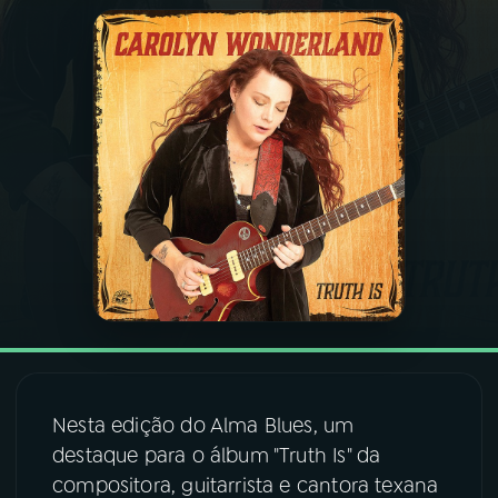
03
PROGRAMAÇÃO
04
PROGRAMAS
05
PODCASTS
06
VIDEOCASTS
07
ÚLTIMAS
08
FESTIVAL DE MÚSICA
Nesta edição do Alma Blues, um
destaque para o álbum "Truth Is" da
compositora, guitarrista e cantora texana
ACOMPANHE A RÁDIO NACIONAL