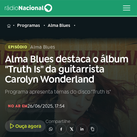
MENU
Programas
Alma Blues
Alma Blues
EPISÓDIO
Alma Blues destaca o álbum
Buscar
na
"Truth Is" da guitarrista
Rádio
Buscar
Carolyn Wonderland
Nacional
Programa apresenta temas do disco "Truth Is"
AO VIVO
26/06/2025, 17:54
NO AR EM
01
INÍCIO
Compartilhe
Ouça agora
02
A RÁDIO