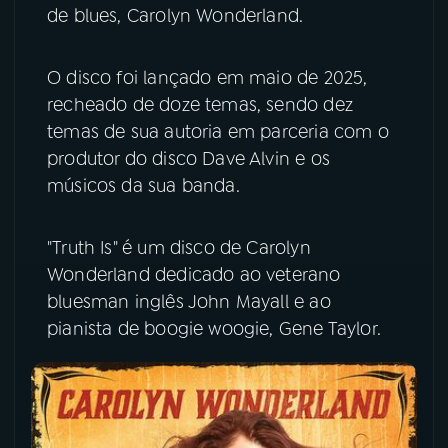
de blues, Carolyn Wonderland.
YouTube
Facebook
O disco foi lançado em maio de 2025,
Instagram
X
recheado de doze temas, sendo dez
temas de sua autoria em parceria com o
TikTok
produtor do disco Dave Alvin e os
músicos da sua banda.
"Truth Is" é um disco de Carolyn
Wonderland dedicado ao veterano
bluesman inglês John Mayall e ao
pianista de boogie woogie, Gene Taylor.