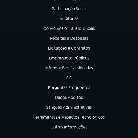
(abre em nova aba)
Participação Social
(abre em nova aba)
Auditorias
(abre em nova aba)
Convênios e Transferências
(abre em nova aba)
Receitas e Despesas
(abre em nova aba)
Licitações e Contratos
(abre em nova aba)
Empregados Públicos
(abre em nova aba)
Informações Classificadas
(abre em nova aba)
SIC
(abre em nova aba)
Perguntas Frequentes
(abre em nova aba)
Dados Abertos
(abre em nova aba)
Sanções Administrativas
(abre em nova aba)
Ferramentas e Aspectos Tecnológicos
(abre em nova aba)
Outras Informações
(abre em nova aba)