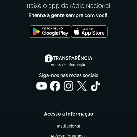
Baixe o app da rádio Nacional
E tenha a gente sempre com você.
(abre em nova aba)
TRANSPARÊNCIA
Acesso à Informação
Siga-nos nas redes sociais
Acesso à Informação
Institucional
(abre em nova aba)
Ações e Programas