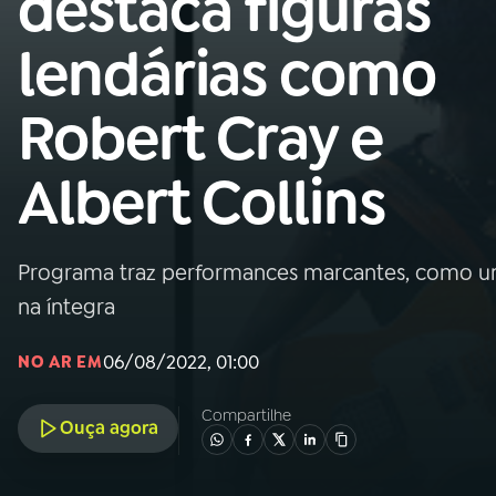
destaca figuras
Nacional
lendárias como
01
INÍCIO
Robert Cray e
02
A RÁDIO
Albert Collins
03
PROGRAMAÇÃO
Programa traz performances marcantes, como um 
04
PROGRAMAS
na íntegra
05
PODCASTS
06/08/2022, 01:00
NO AR EM
Compartilhe
Ouça agora
06
VIDEOCASTS