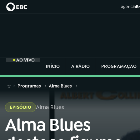
agência
Br
AO VIVO
INÍCIO
A RÁDIO
PROGRAMAÇÃO
MENU
Programas
Alma Blues
Buscar
na
Alma Blues
EPISÓDIO
Rádio
Buscar
Nacional
Alma Blues
Buscar
na
Rádio
AO VIVO