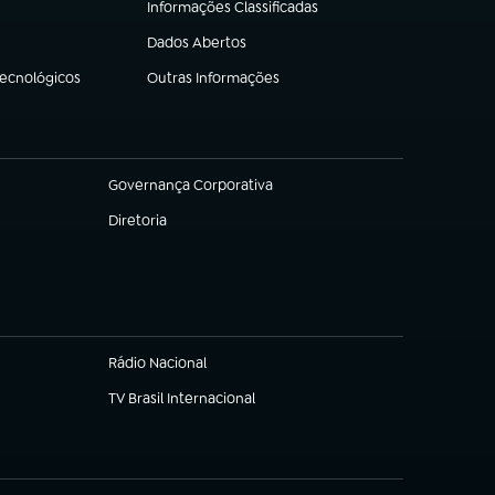
Informações Classificadas
(abre em nova aba)
Dados Abertos
(abre em nova aba)
Tecnológicos
Outras Informações
(abre em nova aba)
Governança Corporativa
(abre em nova aba)
Diretoria
(abre em nova aba)
Rádio Nacional
TV Brasil Internacional
(abre em nova aba)