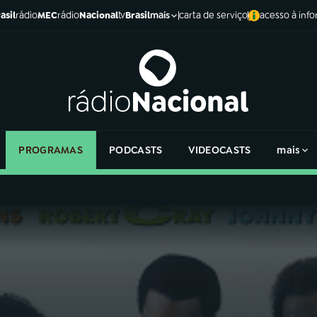
asil
rádio
MEC
rádio
Nacional
tv
Brasil
carta de serviço
acesso à inf
mais
PROGRAMAS
PODCASTS
VIDEOCASTS
mais