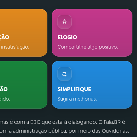
ÇÃO
ELOGIO
 insatisfação.
Compartilhe algo positivo.
ÇÃO
SIMPLIFIQUE
dido.
Sugira melhorias.
 mas é com a EBC que estará dialogando. O Fala.BR é
m a administração pública, por meio das Ouvidorias.