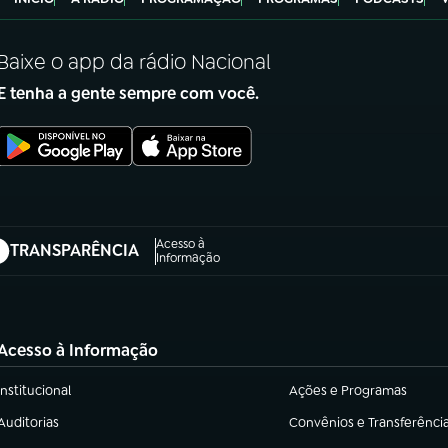
Baixe o app da rádio Nacional
E tenha a gente sempre com você.
Acesso à
TRANSPARÊNCIA
abre em nova aba)
Informação
Acesso à Informação
Institucional
Ações e Programas
(abre em nova aba)
(abre em nova aba)
Auditorias
Convênios e Transferênci
(abre em nova aba)
(abre em nova aba)