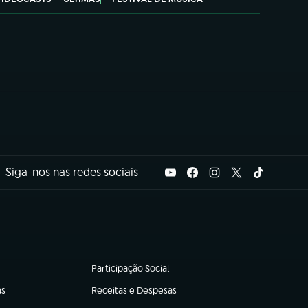
Siga-nos nas redes sociais
Participação Social
(abre em nova aba)
as
Receitas e Despesas
(abre em nova aba)