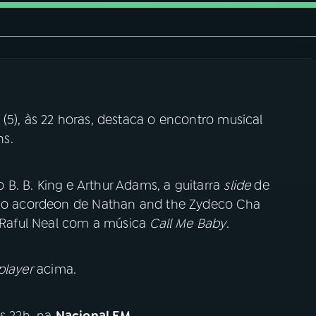
 (5), às 22 horas, destaca o encontro musical
ins.
B. B. King e Arthur Adams, a guitarra
slide
de
é, o acordeon de Nathan and the Zydeco Cha
e Raful Neal com a música
Call Me Baby
.
player
acima.
às 22h, na
Nacional FM
.