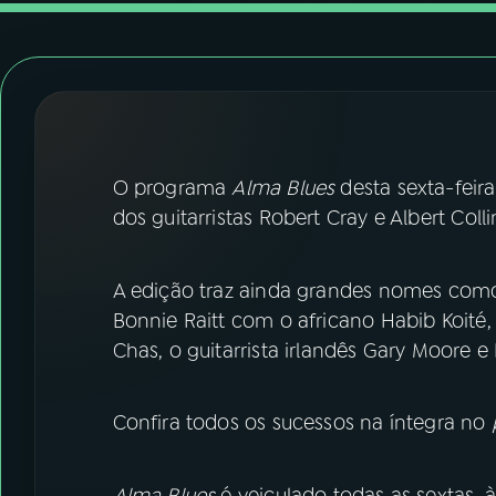
07
ÚLTIMAS
08
FESTIVAL DE MÚSICA
ACOMPANHE A RÁDIO NACIONAL
O programa
Alma Blues
desta sexta-feira
YouTube
Facebook
dos guitarristas Robert Cray e Albert Coll
Instagram
X
A edição traz ainda grandes nomes como 
TikTok
Bonnie Raitt com o africano Habib Koit
Chas, o guitarrista irlandês Gary Moore 
Confira todos os sucessos na íntegra no
Alma Blues
é veiculado todas as sextas, 