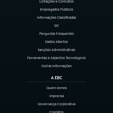
Licitações e Contratos
(abre em nova aba)
Empregados Públicos
(abre em nova aba)
Informações Classificadas
(abre em nova aba)
SIC
(abre em nova aba)
Perguntas Frequentes
(abre em nova aba)
Dados Abertos
(abre em nova aba)
Sanções Administrativas
(abre em nova aba)
Ferramentas e Aspectos Tecnológicos
(abre em nova aba)
Outras Informações
(abre em nova aba)
A EBC
Quem somos
(abre em nova aba)
Imprensa
(abre em nova aba)
Governança Corporativa
(abre em nova aba)
Contatos