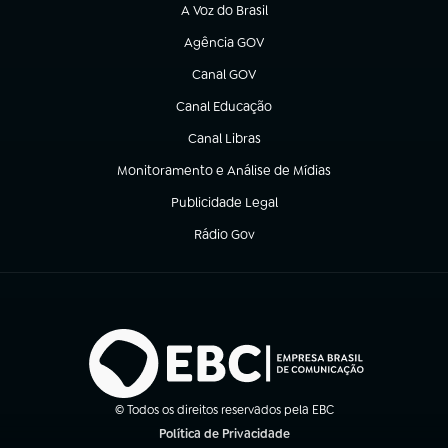
A Voz do Brasil
(abre em nova aba)
Agência GOV
(abre em nova aba)
Canal GOV
(abre em nova aba)
Canal Educação
(abre em nova aba)
Canal Libras
(abre em nova aba)
Monitoramento e Análise de Mídias
(abre em nova aba)
Publicidade Legal
(abre em nova aba)
Rádio Gov
(abre em nova aba)
© Todos os direitos reservados pela EBC
Política de Privacidade
(abre em nova aba)