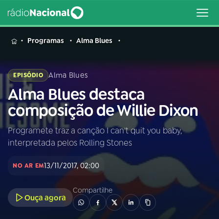
MENU
Programas
Alma Blues
Alma Blues
EPISÓDIO
Alma Blues destaca
Buscar
na
composição de Willie Dixon
Rádio
Buscar
Nacional
Programete traz a canção I can't quit you baby,
interpretada pelos Rolling Stones
AO VIVO
13/11/2017, 02:00
NO AR EM
01
INÍCIO
Compartilhe
Ouça agora
02
A RÁDIO