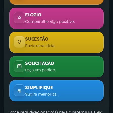
ELOGIO
Compartilhe algo positivo.
SUGESTÃO
Envie uma ideia.
SOLICITAÇÃO
Faça um pedido.
SIMPLIFIQUE
Sugira melhorias.
Você será direcionado(a) para o sistema Fala.BR,