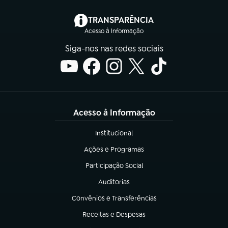
(abre em nova aba)
TRANSPARÊNCIA
Acesso à Informação
Siga-nos nas redes sociais
Acesso à Informação
Institucional
(abre em nova aba)
Ações e Programas
(abre em nova aba)
Participação Social
(abre em nova aba)
Auditorias
(abre em nova aba)
Convênios e Transferências
(abre em nova aba)
Receitas e Despesas
(abre em nova aba)