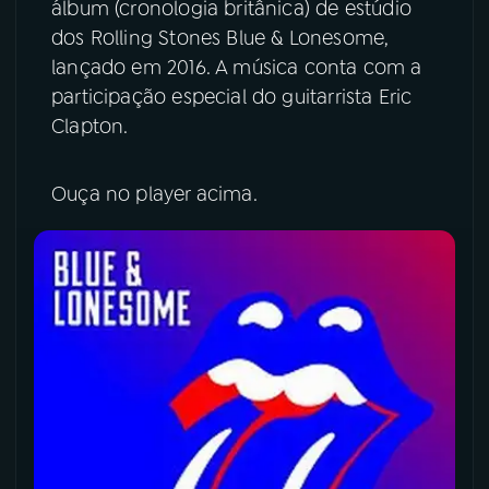
álbum (cronologia britânica) de estúdio
dos Rolling Stones Blue & Lonesome,
YouTube
Facebook
lançado em 2016. A música conta com a
participação especial do guitarrista Eric
Instagram
X
Clapton.
TikTok
Ouça no player acima.