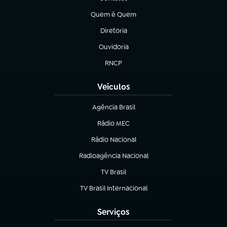
(abre em nova aba)
Quem é Quem
(abre em nova aba)
Diretoria
(abre em nova aba)
Ouvidoria
(abre em nova aba)
RNCP
(abre em nova aba)
Veículos
Agência Brasil
(abre em nova aba)
Rádio MEC
(abre em nova aba)
Rádio Nacional
Radioagência Nacional
(abre em nova aba)
TV Brasil
(abre em nova aba)
TV Brasil Internacional
(abre em nova aba)
Serviços