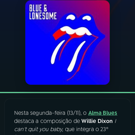
03
PROGRAMAÇÃO
04
PROGRAMAS
05
PODCASTS
06
VIDEOCASTS
07
ÚLTIMAS
Nesta segunda-feira (13/11), o
Alma Blues
08
FESTIVAL DE MÚSICA
destaca a composição de
Willie Dixon
I
can't quit you baby,
que integra o 23º
ACOMPANHE A RÁDIO NACIONAL