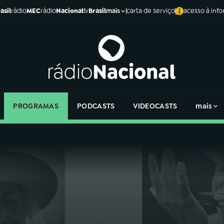
asil
rádio
MEC
rádio
Nacional
tv
Brasil
carta de serviço
acesso à inf
mais
PROGRAMAS
PODCASTS
VIDEOCASTS
mais