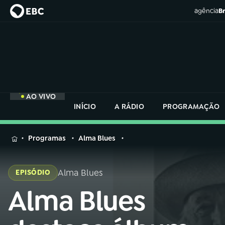
agência
Br
AO VIVO
INÍCIO
A RÁDIO
PROGRAMAÇÃO
MENU
Programas
Alma Blues
Buscar
na
Alma Blues
EPISÓDIO
Rádio
Buscar
Nacional
Alma Blues
Buscar
na
Rádio
AO VIVO