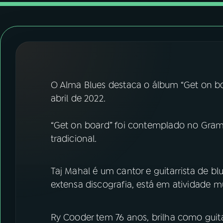
07
ÚLTIMAS
08
FESTIVAL DE MÚSICA
ACOMPANHE A RÁDIO NACIONAL
O Alma Blues destaca o álbum “Get on b
YouTube
Facebook
abril de 2022.
Instagram
X
“Get on board” foi contemplado no Gra
tradicional.
TikTok
Taj Mahal é um cantor e guitarrista de 
extensa discografia, está em atividade m
Ry Cooder tem 76 anos, brilha como guita