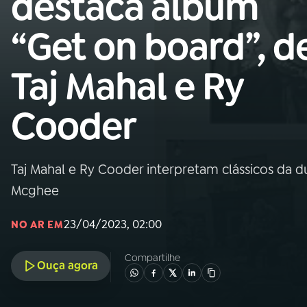
destaca álbum
Nacional
“Get on board”, d
01
INÍCIO
Taj Mahal e Ry
02
A RÁDIO
Cooder
03
PROGRAMAÇÃO
Taj Mahal e Ry Cooder interpretam clássicos da d
04
PROGRAMAS
Mcghee
05
PODCASTS
23/04/2023, 02:00
NO AR EM
Compartilhe
Ouça agora
06
VIDEOCASTS