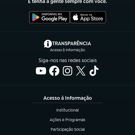
E tenha a gente sempre com você.
(abre em nova aba)
TRANSPARÊNCIA
Acesso à Informação
Siga-nos nas redes sociais
Acesso à Informação
Institucional
(abre em nova aba)
Ações e Programas
(abre em nova aba)
Participação Social
(abre em nova aba)