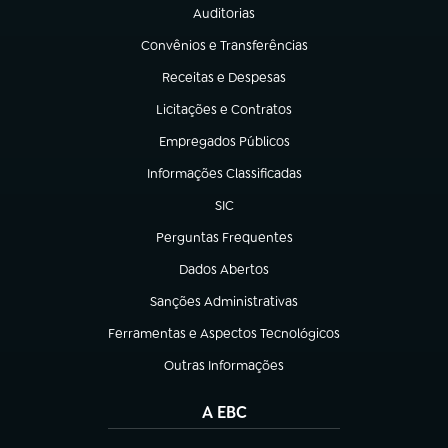
Auditorias
(abre em nova aba)
Convênios e Transferências
(abre em nova aba)
Receitas e Despesas
(abre em nova aba)
Licitações e Contratos
(abre em nova aba)
Empregados Públicos
(abre em nova aba)
Informações Classificadas
(abre em nova aba)
SIC
(abre em nova aba)
Perguntas Frequentes
(abre em nova aba)
Dados Abertos
(abre em nova aba)
Sanções Administrativas
(abre em nova aba)
Ferramentas e Aspectos Tecnológicos
(abre em nova aba)
Outras Informações
(abre em nova aba)
A EBC