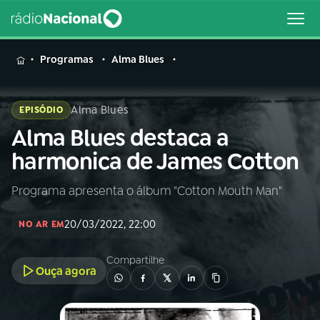
MENU
Programas
Alma Blues
Alma Blues
EPISÓDIO
Alma Blues destaca a
Buscar
na
harmonica de James Cotton
Rádio
Buscar
Nacional
Programa apresenta o álbum "Cotton Mouth Man"
AO VIVO
20/03/2022, 22:00
NO AR EM
01
INÍCIO
Compartilhe
Ouça agora
02
A RÁDIO