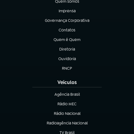
Quem somos
(abre em nova aba)
Imprensa
(abre em nova aba)
Governança Corporativa
(abre em nova aba)
Contatos
(abre em nova aba)
Quem é Quem
(abre em nova aba)
Diretoria
(abre em nova aba)
Ouvidoria
(abre em nova aba)
RNCP
(abre em nova aba)
Veículos
Agência Brasil
(abre em nova aba)
Rádio MEC
(abre em nova aba)
Rádio Nacional
Radioagência Nacional
(abre em nova aba)
TV Brasil