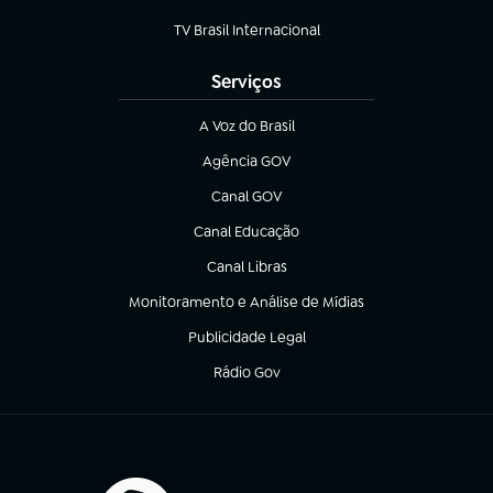
(abre em nova aba)
TV Brasil Internacional
(abre em nova aba)
Serviços
A Voz do Brasil
(abre em nova aba)
Agência GOV
(abre em nova aba)
Canal GOV
(abre em nova aba)
Canal Educação
(abre em nova aba)
Canal Libras
(abre em nova aba)
Monitoramento e Análise de Mídias
(abre em nova aba)
Publicidade Legal
(abre em nova aba)
Rádio Gov
(abre em nova aba)