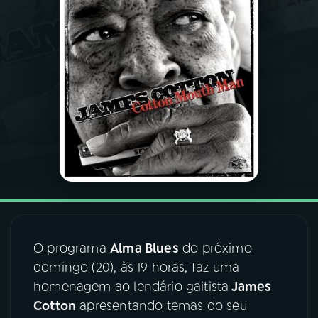
03
PROGRAMAÇÃO
04
PROGRAMAS
05
PODCASTS
06
VIDEOCASTS
07
ÚLTIMAS
O programa
Alma Blues
do próximo
domingo (20), às 19 horas, faz uma
08
FESTIVAL DE MÚSICA
homenagem ao lendário gaitista
James
Cotton
apresentando temas do seu
ACOMPANHE A RÁDIO NACIONAL