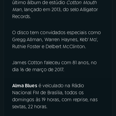
último álbum de estúdio
Cotton Mouth
Man
, lançado em 2013, do selo Alligator
YouTube
Facebook
Records.
Instagram
X
O disco tem convidados especiais como
TikTok
Gregg Allman, Warren Haynes, Keb' Mo',
Ruthie Foster e Delbert McClinton.
James Cotton faleceu com 81 anos, no
dia 16 de março de 2017.
Alma Blues
é veiculado na Rádio
Nacional FM de Brasília, todos os
domingos às 19 horas, com reprise, nas
sextas, 22 horas.