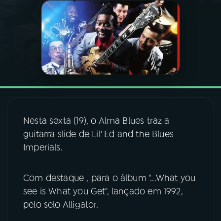
03
PROGRAMAÇÃO
04
PROGRAMAS
05
PODCASTS
Nesta sexta (19), o Alma Blues traz a
06
VIDEOCASTS
guitarra slide de Lil' Ed and the Blues
Imperials.
07
ÚLTIMAS
Com destaque , para o álbum "...What you
08
FESTIVAL DE MÚSICA
see is What you Get", lançado em 1992,
pelo selo Alligator.
ACOMPANHE A RÁDIO NACIONAL