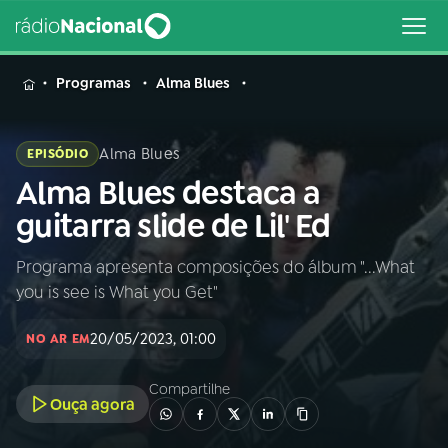
MENU
Programas
Alma Blues
Alma Blues
EPISÓDIO
Alma Blues destaca a
Buscar
na
guitarra slide de Lil' Ed
Rádio
Buscar
Nacional
Programa apresenta composições do álbum "...What
you is see is What you Get"
AO VIVO
20/05/2023, 01:00
NO AR EM
01
INÍCIO
Compartilhe
Ouça agora
02
A RÁDIO