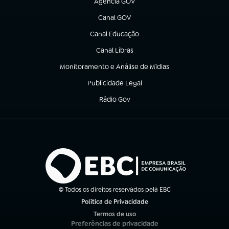
Agência GOV
(abre em nova aba)
Canal GOV
(abre em nova aba)
Canal Educação
(abre em nova aba)
Canal Libras
(abre em nova aba)
Monitoramento e Análise de Mídias
(abre em nova aba)
Publicidade Legal
(abre em nova aba)
Rádio Gov
(abre em nova aba)
© Todos os direitos reservados pela EBC
Política de Privacidade
(abre em nova aba)
Termos de uso
(abre em nova aba)
Preferências de privacidade