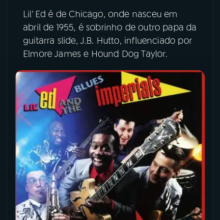
Lil' Ed é de Chicago, onde nasceu em
YouTube
Facebook
abril de 1955, é sobrinho de outro papa da
guitarra slide, J.B. Hutto, influenciado por
Instagram
X
Elmore James e Hound Dog Taylor.
TikTok