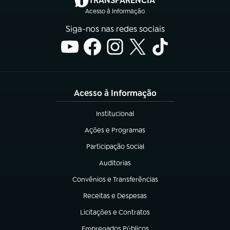
TRANSPARÊNCIA
Acesso à Informação
Siga-nos nas redes sociais
Acesso à Informação
Institucional
(abre em nova aba)
Ações e Programas
(abre em nova aba)
Participação Social
(abre em nova aba)
Auditorias
(abre em nova aba)
Convênios e Transferências
(abre em nova aba)
Receitas e Despesas
(abre em nova aba)
Licitações e Contratos
(abre em nova aba)
Empregados Públicos