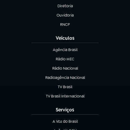
Diretoria
(abre em nova aba)
Ouvidoria
(abre em nova aba)
RNCP
(abre em nova aba)
Veículos
Agência Brasil
(abre em nova aba)
Rádio MEC
(abre em nova aba)
Rádio Nacional
Radioagência Nacional
(abre em nova aba)
TV Brasil
(abre em nova aba)
TV Brasil Internacional
(abre em nova aba)
Serviços
A Voz do Brasil
(abre em nova aba)