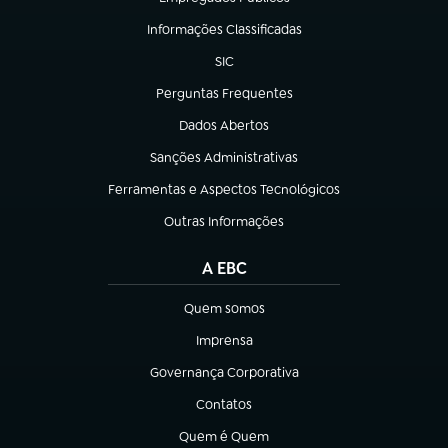
(abre em nova aba)
Informações Classificadas
(abre em nova aba)
SIC
(abre em nova aba)
Perguntas Frequentes
(abre em nova aba)
Dados Abertos
(abre em nova aba)
Sanções Administrativas
(abre em nova aba)
Ferramentas e Aspectos Tecnológicos
(abre em nova aba)
Outras Informações
(abre em nova aba)
A EBC
Quem somos
(abre em nova aba)
Imprensa
(abre em nova aba)
Governança Corporativa
(abre em nova aba)
Contatos
(abre em nova aba)
Quem é Quem
(abre em nova aba)