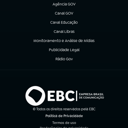
Agência GOV
(abre em nova aba)
Canal GOV
(abre em nova aba)
Canal Educação
(abre em nova aba)
Canal Libras
(abre em nova aba)
Monitoramento e Análise de Mídias
(abre em nova aba)
Publicidade Legal
(abre em nova aba)
Rádio Gov
(abre em nova aba)
© Todos os direitos reservados pela EBC
Política de Privacidade
(abre em nova aba)
Termos de uso
(abre em nova aba)