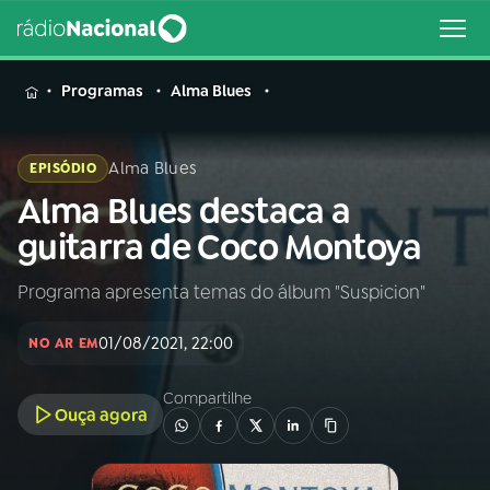
MENU
Programas
Alma Blues
Alma Blues
EPISÓDIO
Alma Blues destaca a
Buscar
na
guitarra de Coco Montoya
Rádio
Buscar
Nacional
Programa apresenta temas do álbum "Suspicion"
AO VIVO
01/08/2021, 22:00
NO AR EM
01
INÍCIO
Compartilhe
Ouça agora
02
A RÁDIO