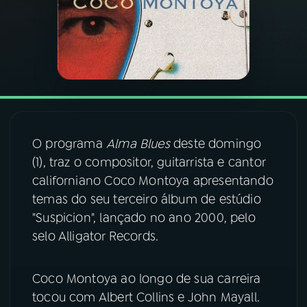
03
PROGRAMAÇÃO
04
PROGRAMAS
05
PODCASTS
O programa
Alma Blues
deste domingo
(1), traz o compositor, guitarrista e cantor
06
VIDEOCASTS
californiano Coco Montoya apresentando
temas do seu terceiro álbum de estúdio
07
ÚLTIMAS
"Suspicion", lançado no ano 2000, pelo
selo Alligator Records.
08
FESTIVAL DE MÚSICA
Coco Montoya ao longo de sua carreira
tocou com Albert Collins e John Mayall.
ACOMPANHE A RÁDIO NACIONAL