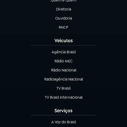
Quem é Quem
(abre em nova aba)
Diretoria
(abre em nova aba)
Ouvidoria
(abre em nova aba)
RNCP
(abre em nova aba)
Veículos
Agência Brasil
(abre em nova aba)
Rádio MEC
(abre em nova aba)
Rádio Nacional
Radioagência Nacional
(abre em nova aba)
TV Brasil
(abre em nova aba)
TV Brasil Internacional
(abre em nova aba)
Serviços
A Voz do Brasil
(abre em nova aba)