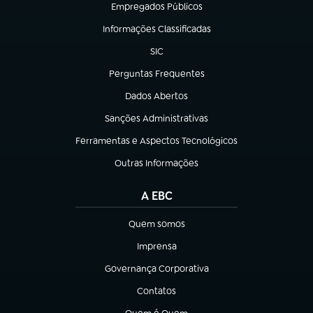
Empregados Públicos
(abre em nova aba)
Informações Classificadas
(abre em nova aba)
SIC
(abre em nova aba)
Perguntas Frequentes
(abre em nova aba)
Dados Abertos
(abre em nova aba)
Sanções Administrativas
(abre em nova aba)
Ferramentas e Aspectos Tecnológicos
(abre em nova aba)
Outras Informações
(abre em nova aba)
A EBC
Quem somos
(abre em nova aba)
Imprensa
(abre em nova aba)
Governança Corporativa
(abre em nova aba)
Contatos
(abre em nova aba)