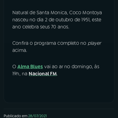
YouTube
Facebook
Natural de Santa Monica, Coco Montoya
nasceu no dia 2 de outubro de 1951, este
Instagram
X
ano celebra seus 70 anos.
TikTok
Confira o programa completo no
player
acima.
O
Alma Blues
vai ao ar no domingo, às
19h, na
Nacional FM
.
Publicado em
28/07/2021