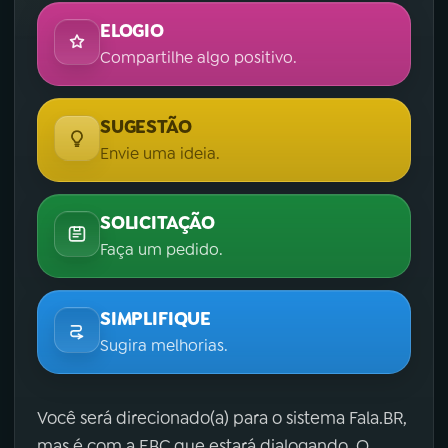
ELOGIO
Compartilhe algo positivo.
SUGESTÃO
Envie uma ideia.
SOLICITAÇÃO
Faça um pedido.
SIMPLIFIQUE
Sugira melhorias.
Você será direcionado(a) para o sistema Fala.BR,
mas é com a EBC que estará dialogando. O