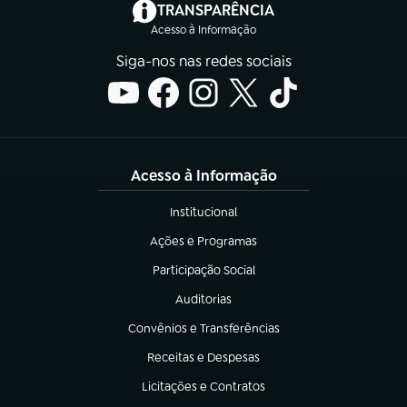
(abre em nova aba)
TRANSPARÊNCIA
Acesso à Informação
Siga-nos nas redes sociais
Acesso à Informação
Institucional
(abre em nova aba)
Ações e Programas
(abre em nova aba)
Participação Social
(abre em nova aba)
Auditorias
(abre em nova aba)
Convênios e Transferências
(abre em nova aba)
Receitas e Despesas
(abre em nova aba)
Licitações e Contratos
(abre em nova aba)