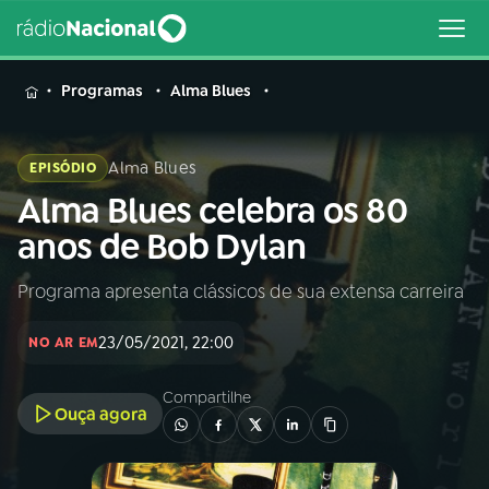
MENU
Programas
Alma Blues
Alma Blues
EPISÓDIO
Alma Blues celebra os 80
Buscar
na
anos de Bob Dylan
Rádio
Buscar
Nacional
Programa apresenta clássicos de sua extensa carreira
AO VIVO
23/05/2021, 22:00
NO AR EM
01
INÍCIO
Compartilhe
Ouça agora
02
A RÁDIO