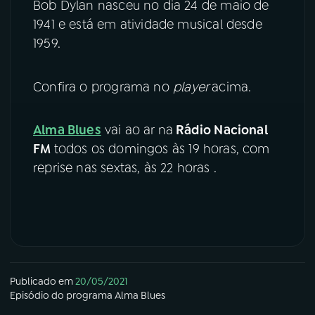
Bob Dylan nasceu no dia 24 de maio de
1941 e está em atividade musical desde
YouTube
Facebook
1959.
Instagram
X
Confira o programa no
player
acima.
TikTok
Alma Blues
vai ao ar na
Rádio Nacional
FM
todos os domingos às 19 horas, com
reprise nas sextas, às 22 horas .
Publicado em
20/05/2021
Episódio
do programa
Alma Blues