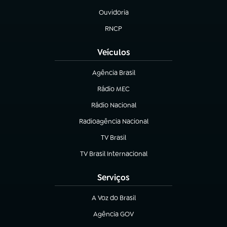
Ouvidoria
(abre em nova aba)
RNCP
(abre em nova aba)
Veículos
Agência Brasil
(abre em nova aba)
Rádio MEC
(abre em nova aba)
Rádio Nacional
Radioagência Nacional
(abre em nova aba)
TV Brasil
(abre em nova aba)
TV Brasil Internacional
(abre em nova aba)
Serviços
A Voz do Brasil
(abre em nova aba)
Agência GOV
(abre em nova aba)