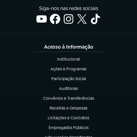
Siga-nos nas redes sociais
Acesso à Informação
Institucional
(abre em nova aba)
Ações e Programas
(abre em nova aba)
Participação Social
(abre em nova aba)
Auditorias
(abre em nova aba)
Convênios e Transferências
(abre em nova aba)
Receitas e Despesas
(abre em nova aba)
Licitações e Contratos
(abre em nova aba)
Empregados Públicos
(abre em nova aba)