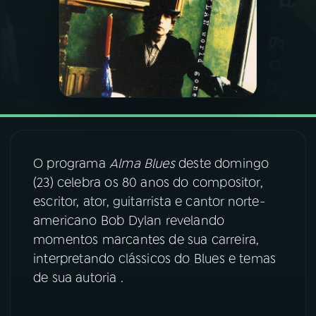
03
PROGRAMAÇÃO
04
PROGRAMAS
05
PODCASTS
O programa
Alma Blues
deste domingo
06
VIDEOCASTS
(23) celebra os 80 anos do compositor,
escritor, ator, guitarrista e cantor norte-
americano Bob Dylan revelando
07
ÚLTIMAS
momentos marcantes de sua carreira,
interpretando clássicos do Blues e temas
08
FESTIVAL DE MÚSICA
de sua autoria .
ACOMPANHE A RÁDIO NACIONAL