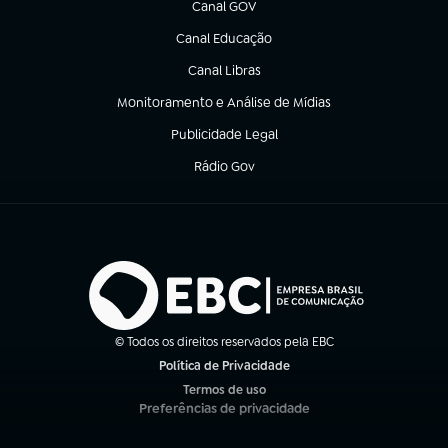
Canal GOV
(abre em nova aba)
Canal Educação
(abre em nova aba)
Canal Libras
(abre em nova aba)
Monitoramento e Análise de Mídias
(abre em nova aba)
Publicidade Legal
(abre em nova aba)
Rádio Gov
(abre em nova aba)
© Todos os direitos reservados pela EBC
Política de Privacidade
(abre em nova aba)
Termos de uso
(abre em nova aba)
Preferências de privacidade