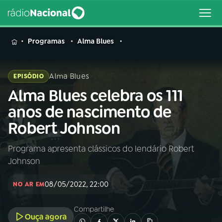
MENU
Programas
Alma Blues
Alma Blues
EPISÓDIO
Alma Blues celebra os 111
Buscar
na
anos de nascimento de
Rádio
Buscar
Robert Johnson
Nacional
Programa apresenta clássicos do lendário Robert
AO VIVO
Johnson
01
INÍCIO
08/05/2022, 22:00
NO AR EM
Compartilhe
02
A RÁDIO
Ouça agora