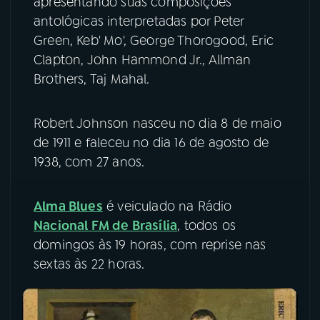
apresentando suas composições
antológicas interpretadas por Peter
YouTube
Facebook
Green, Keb' Mo', George Thorogood, Eric
Clapton, John Hammond Jr., Allman
Instagram
X
Brothers, Taj Mahal.
TikTok
Robert Johnson nasceu no dia 8 de maio
de 1911 e faleceu no dia 16 de agosto de
1938, com 27 anos.
Alma Blues
é veiculado na Rádio
Nacional FM de Brasília
, todos os
domingos às 19 horas, com reprise nas
sextas às 22 horas.