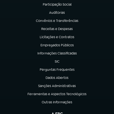
Participação Social
(abre em nova aba)
Auditorias
(abre em nova aba)
Convênios e Transferências
(abre em nova aba)
Receitas e Despesas
(abre em nova aba)
Licitações e Contratos
(abre em nova aba)
Empregados Públicos
(abre em nova aba)
Informações Classificadas
(abre em nova aba)
SIC
(abre em nova aba)
Perguntas Frequentes
(abre em nova aba)
Dados Abertos
(abre em nova aba)
Sanções Administrativas
(abre em nova aba)
Ferramentas e Aspectos Tecnológicos
(abre em nova aba)
Outras Informações
(abre em nova aba)