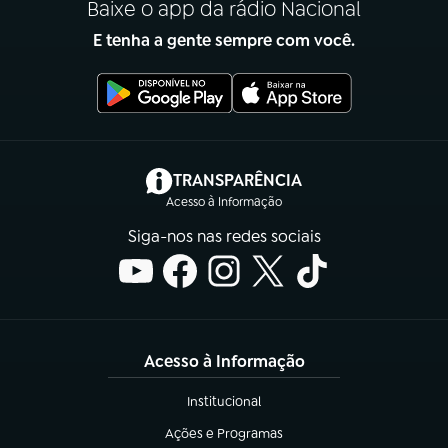
Baixe o app da rádio Nacional
E tenha a gente sempre com você.
(abre em nova aba)
TRANSPARÊNCIA
Acesso à Informação
Siga-nos nas redes sociais
Acesso à Informação
Institucional
(abre em nova aba)
Ações e Programas
(abre em nova aba)