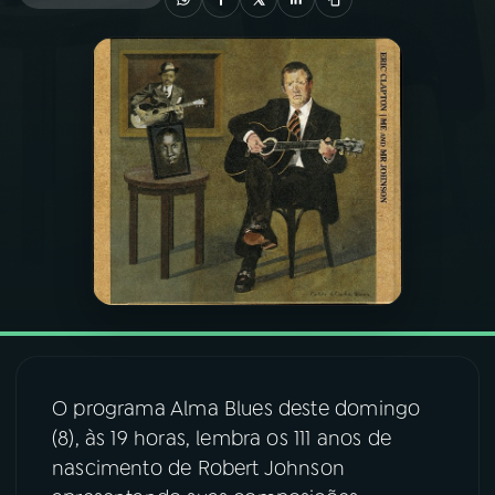
03
PROGRAMAÇÃO
04
PROGRAMAS
05
PODCASTS
06
VIDEOCASTS
07
ÚLTIMAS
O programa Alma Blues deste domingo
08
FESTIVAL DE MÚSICA
(8), às 19 horas, lembra os 111 anos de
nascimento de Robert Johnson
ACOMPANHE A RÁDIO NACIONAL