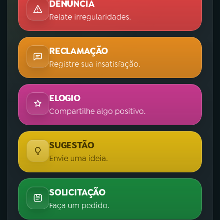
DENÚNCIA
Relate irregularidades.
RECLAMAÇÃO
Registre sua insatisfação.
ELOGIO
Compartilhe algo positivo.
SUGESTÃO
Envie uma ideia.
SOLICITAÇÃO
Faça um pedido.