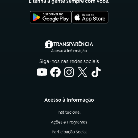
E tenha a gente sempre com você.
(abre em nova aba)
TRANSPARÊNCIA
Acesso à Informação
Siga-nos nas redes sociais
Acesso à Informação
Institucional
(abre em nova aba)
Ações e Programas
(abre em nova aba)
Participação Social
(abre em nova aba)