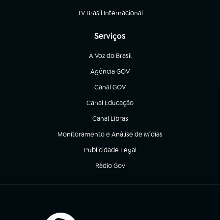
(abre em nova aba)
TV Brasil Internacional
(abre em nova aba)
Serviços
A Voz do Brasil
(abre em nova aba)
Agência GOV
(abre em nova aba)
Canal GOV
(abre em nova aba)
Canal Educação
(abre em nova aba)
Canal Libras
(abre em nova aba)
Monitoramento e Análise de Mídias
(abre em nova aba)
Publicidade Legal
(abre em nova aba)
Rádio Gov
(abre em nova aba)