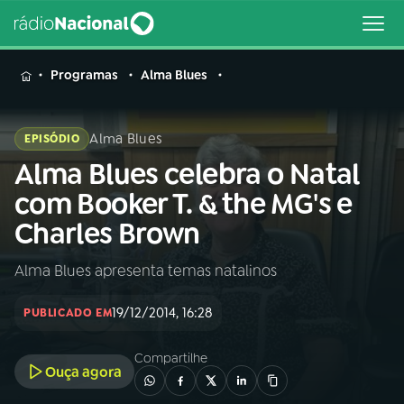
MENU
Programas
Alma Blues
Alma Blues
EPISÓDIO
Alma Blues celebra o Natal
Buscar
na
com Booker T. & the MG's e
Rádio
Buscar
Charles Brown
Nacional
Alma Blues apresenta temas natalinos
AO VIVO
19/12/2014, 16:28
PUBLICADO EM
01
INÍCIO
Compartilhe
Ouça agora
02
A RÁDIO