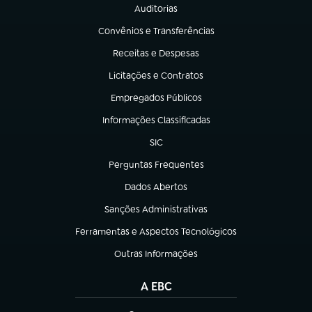
Auditorias
(abre em nova aba)
Convênios e Transferências
(abre em nova aba)
Receitas e Despesas
(abre em nova aba)
Licitações e Contratos
(abre em nova aba)
Empregados Públicos
(abre em nova aba)
Informações Classificadas
(abre em nova aba)
SIC
(abre em nova aba)
Perguntas Frequentes
(abre em nova aba)
Dados Abertos
(abre em nova aba)
Sanções Administrativas
(abre em nova aba)
Ferramentas e Aspectos Tecnológicos
(abre em nova aba)
Outras Informações
(abre em nova aba)
A EBC