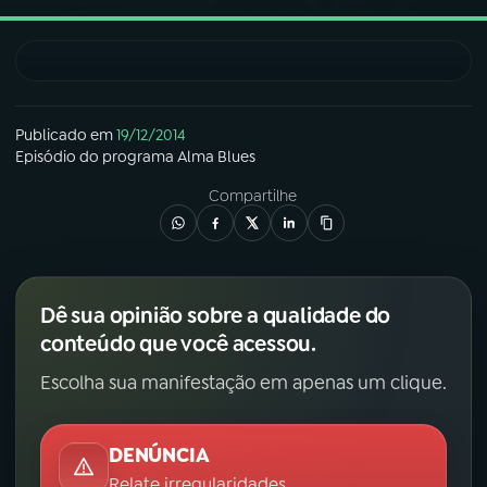
03
PROGRAMAÇÃO
04
PROGRAMAS
Publicado em
19/12/2014
Episódio
do programa
Alma Blues
05
PODCASTS
Compartilhe
06
VIDEOCASTS
Dê sua opinião sobre a qualidade do
conteúdo que você acessou.
07
ÚLTIMAS
Escolha sua manifestação em apenas um clique.
08
FESTIVAL DE MÚSICA
DENÚNCIA
ACOMPANHE A RÁDIO NACIONAL
Relate irregularidades.