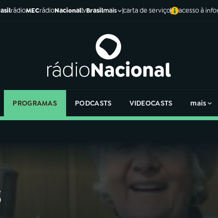
asil
rádio
MEC
rádio
Nacional
tv
Brasil
carta de serviço
acesso à inf
mais
PROGRAMAS
PODCASTS
VIDEOCASTS
mais
s