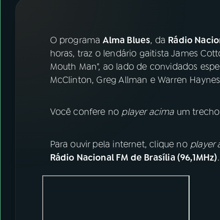
07
ÚLTIMAS
08
FESTIVAL DE MÚSICA
O programa
Alma Blues
, da
Rádio Nacion
horas, traz o lendário gaitista James C
Mouth Man", ao lado de convidados espe
ACOMPANHE A RÁDIO NACIONAL
McClinton, Greg Allman e Warren Haynes
YouTube
Facebook
Você confere no
player acima
um trecho 
Instagram
X
TikTok
Para ouvir pela internet, clique no
player 
Rádio Nacional FM de Brasília (96,1MHz)
.