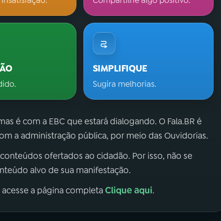
 insatisfação.
Compartilhe algo positivo.
ÇÃO
SIMPLIFIQUE
dido.
Sugira melhorias.
 mas é com a EBC que estará dialogando. O Fala.BR é
m a administração pública, por meio das Ouvidorias.
 conteúdos ofertados ao cidadão. Por isso, não se
onteúdo alvo de sua manifestação.
Clique aqui
, acesse a página completa
.