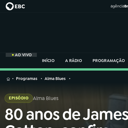
agência
Br
AO VIVO
INÍCIO
A RÁDIO
PROGRAMAÇÃO
MENU
Programas
Alma Blues
Buscar
na
Alma Blues
EPISÓDIO
Rádio
Buscar
Nacional
80 anos de Jame
Buscar
na
Rádio
AO VIVO