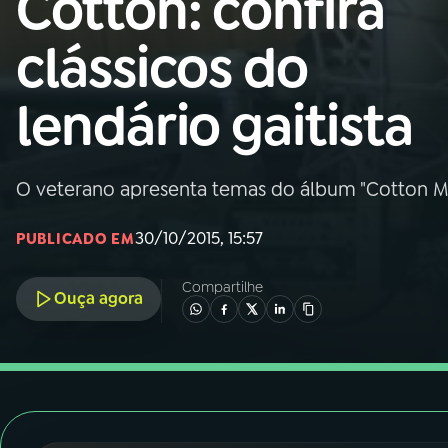
Cotton: confira
Nacional
clássicos do
01
INÍCIO
lendário gaitista
02
A RÁDIO
O veterano apresenta temas do álbum "Cotton M
03
PROGRAMAÇÃO
30/10/2015, 15:57
PUBLICADO EM
04
PROGRAMAS
Compartilhe
Ouça agora
05
PODCASTS
06
VIDEOCASTS