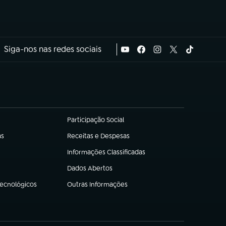
Siga-nos nas redes sociais
Participação Social
(abre em nova aba)
as
Receitas e Despesas
(abre em nova aba)
Informações Classificadas
(abre em nova aba)
Dados Abertos
(abre em nova aba)
Tecnológicos
Outras Informações
(abre em nova aba)