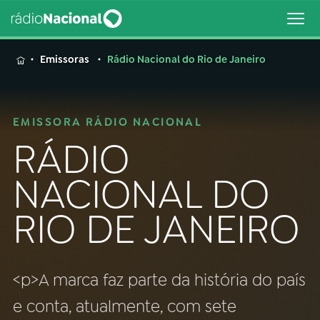
MENU
Emissoras
Rádio Nacional do Rio de Janeiro
EMISSORA RÁDIO NACIONAL
Buscar
RÁDIO
na
Rádio
Buscar
NACIONAL DO
Nacional
RIO DE JANEIRO
AO VIVO
01
INÍCIO
<p>A marca faz parte da história do país
e conta, atualmente, com sete
02
A RÁDIO