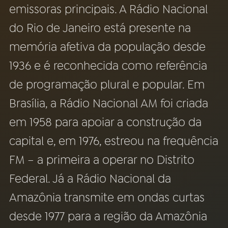
emissoras principais. A Rádio Nacional
03
PROGRAMAÇÃO
do Rio de Janeiro está presente na
memória afetiva da população desde
04
PROGRAMAS
1936 e é reconhecida como referência
de programação plural e popular. Em
05
PODCASTS
Brasília, a Rádio Nacional AM foi criada
em 1958 para apoiar a construção da
06
VIDEOCASTS
capital e, em 1976, estreou na frequência
FM – a primeira a operar no Distrito
07
ÚLTIMAS
Federal. Já a Rádio Nacional da
08
FESTIVAL DE MÚSICA
Amazônia transmite em ondas curtas
desde 1977 para a região da Amazônia
ACOMPANHE A RÁDIO NACIONAL