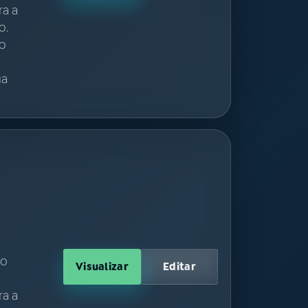
ra a
o.
io
ua
ão
Visualizar
Editar
ra a