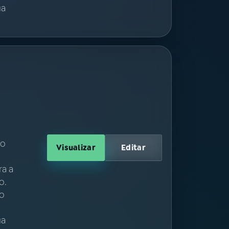
ua
ão
Visualizar
Editar
ra a
o.
io
ua