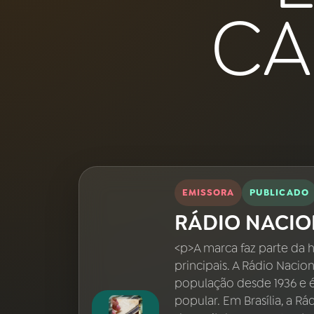
Nacional
CA
01
INÍCIO
02
A RÁDIO
03
PROGRAMAÇÃO
04
PROGRAMAS
EMISSORA
PUBLICADO
RÁDIO NACIO
05
PODCASTS
<p>A marca faz parte da h
principais. A Rádio Nacio
06
VIDEOCASTS
população desde 1936 e 
popular. Em Brasília, a R