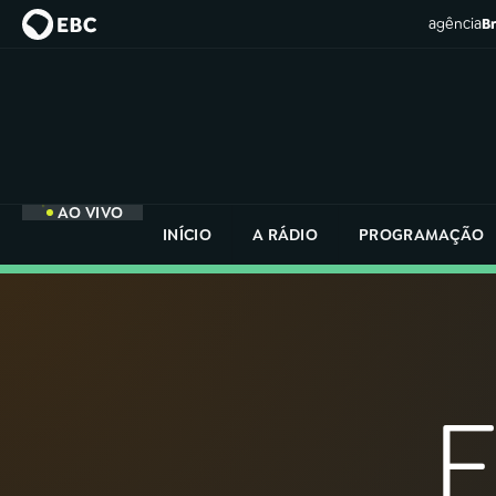
agência
Br
AO VIVO
INÍCIO
A RÁDIO
PROGRAMAÇÃO
MENU
Buscar
na
Rádio
Buscar
Nacional
Buscar
na
Rádio
AO VIVO