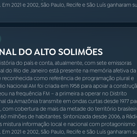
a. Em 2021 e 2002, São Paulo, Recife e São Luís ganharam s
NAL DO ALTO SOLIMÕES
istória do país e conta, atualmente, com sete emissoras
nal do Rio de Janeiro está presente na memória afetiva da
é reconhecida como referência de programação plural e
ádio Nacional AM foi criada em 1958 para apoiar a construç
reou na frequência FM – a primeira a operar no Distrito
onal da Amazônia transmite em ondas curtas desde 1977 pa
 com cobertura de mais da metade do território brasileir
 60 milhões de habitantes. Sintonizada desde 2006, a Rád
s mistura informação local e nacional com protagonismo
a. Em 2021 e 2002, São Paulo, Recife e São Luís ganharam s