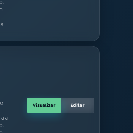
o.
io
ua
ão
Visualizar
Editar
ra a
o.
io