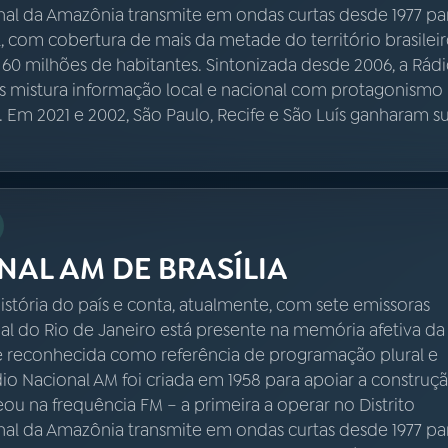
onal da Amazônia transmite em ondas curtas desde 1977 pa
 com cobertura de mais da metade do território brasileir
 60 milhões de habitantes. Sintonizada desde 2006, a Rád
s mistura informação local e nacional com protagonismo
a. Em 2021 e 2002, São Paulo, Recife e São Luís ganharam s
NAL AM DE BRASÍLIA
istória do país e conta, atualmente, com sete emissoras
nal do Rio de Janeiro está presente na memória afetiva da
é reconhecida como referência de programação plural e
ádio Nacional AM foi criada em 1958 para apoiar a construç
reou na frequência FM – a primeira a operar no Distrito
onal da Amazônia transmite em ondas curtas desde 1977 pa