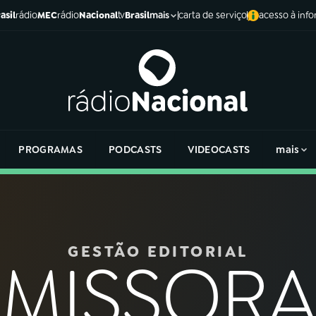
asil
rádio
MEC
rádio
Nacional
tv
Brasil
carta de serviço
acesso à inf
mais
PROGRAMAS
PODCASTS
VIDEOCASTS
mais
GESTÃO EDITORIAL
EMISSORA