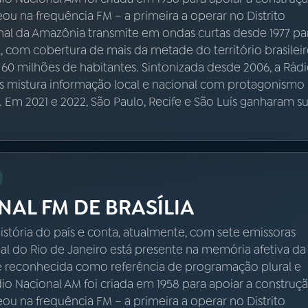
reou na frequência FM – a primeira a operar no Distrito
onal da Amazônia transmite em ondas curtas desde 1977 pa
 com cobertura de mais da metade do território brasileir
 60 milhões de habitantes. Sintonizada desde 2006, a Rád
s mistura informação local e nacional com protagonismo
a. Em 2021 e 2022, São Paulo, Recife e São Luís ganharam s
NAL FM DE BRASÍLIA
istória do país e conta, atualmente, com sete emissoras
nal do Rio de Janeiro está presente na memória afetiva da
é reconhecida como referência de programação plural e
ádio Nacional AM foi criada em 1958 para apoiar a construç
reou na frequência FM – a primeira a operar no Distrito