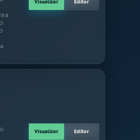
Visualizar
Editar
ra a
o.
io
ua
ão
Visualizar
Editar