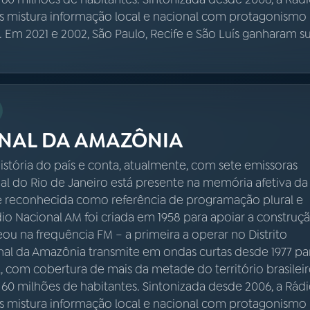
s mistura informação local e nacional com protagonismo
a. Em 2021 e 2002, São Paulo, Recife e São Luís ganharam s
NAL DA AMAZÔNIA
istória do país e conta, atualmente, com sete emissoras
nal do Rio de Janeiro está presente na memória afetiva da
é reconhecida como referência de programação plural e
ádio Nacional AM foi criada em 1958 para apoiar a construç
reou na frequência FM – a primeira a operar no Distrito
onal da Amazônia transmite em ondas curtas desde 1977 pa
 com cobertura de mais da metade do território brasileir
 60 milhões de habitantes. Sintonizada desde 2006, a Rád
s mistura informação local e nacional com protagonismo