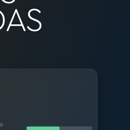
DAS
ão