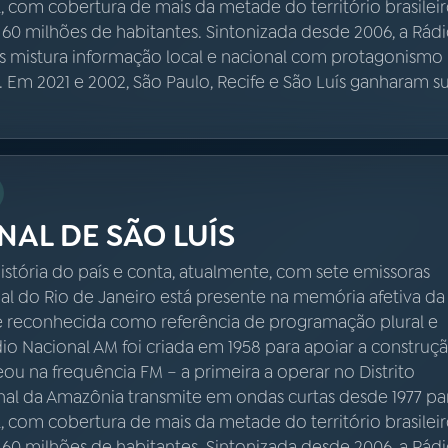
 com cobertura de mais da metade do território brasileir
 60 milhões de habitantes. Sintonizada desde 2006, a Rád
s mistura informação local e nacional com protagonismo
a. Em 2021 e 2002, São Paulo, Recife e São Luís ganharam s
NAL DE SÃO LUÍS
istória do país e conta, atualmente, com sete emissoras
nal do Rio de Janeiro está presente na memória afetiva da
é reconhecida como referência de programação plural e
ádio Nacional AM foi criada em 1958 para apoiar a construç
reou na frequência FM – a primeira a operar no Distrito
onal da Amazônia transmite em ondas curtas desde 1977 pa
 com cobertura de mais da metade do território brasileir
 60 milhões de habitantes. Sintonizada desde 2006, a Rád