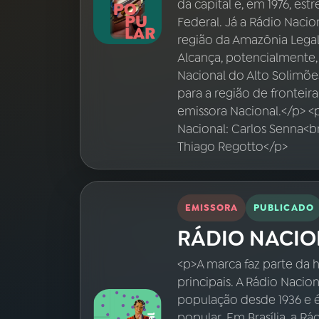
07
ÚLTIMAS
da capital e, em 1976, est
Federal. Já a Rádio Naci
região da Amazônia Legal,
08
FESTIVAL DE MÚSICA
Alcança, potencialmente,
Nacional do Alto Solimõe
para a região de fronteir
ACOMPANHE A RÁDIO NACIONAL
emissora Nacional.</p> <
YouTube
Facebook
Nacional: Carlos Senna<b
Thiago Regotto</p>
Instagram
X
TikTok
EMISSORA
PUBLICADO
RÁDIO NACIO
<p>A marca faz parte da h
principais. A Rádio Nacio
população desde 1936 e 
popular. Em Brasília, a R