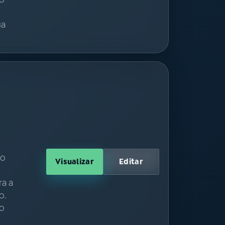
ua
ão
Visualizar
Editar
ra a
o.
io