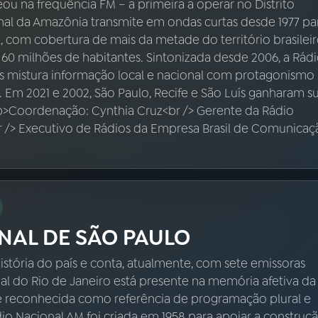
reou na frequência FM – a primeira a operar no Distrito
onal da Amazônia transmite em ondas curtas desde 1977 pa
 com cobertura de mais da metade do território brasileir
 60 milhões de habitantes. Sintonizada desde 2006, a Rád
s mistura informação local e nacional com protagonismo
a. Em 2021 e 2002, São Paulo, Recife e São Luís ganharam s
p>Coordenação: Cynthia Cruz<br /> Gerente da Rádio
r /> Executivo de Rádios da Empresa Brasil de Comunicaç
NAL DE SÃO PAULO
istória do país e conta, atualmente, com sete emissoras
nal do Rio de Janeiro está presente na memória afetiva da
é reconhecida como referência de programação plural e
ádio Nacional AM foi criada em 1958 para apoiar a construç