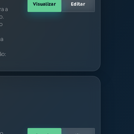
Visualizar
Editar
ra a
o.
io
ua
ão:
ão