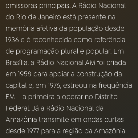
emissoras principais. A Rádio Nacional
03
PROGRAMAÇÃO
do Rio de Janeiro está presente na
memória afetiva da população desde
04
PROGRAMAS
1936 e é reconhecida como referência
de programação plural e popular. Em
05
PODCASTS
Brasília, a Rádio Nacional AM foi criada
em 1958 para apoiar a construção da
06
VIDEOCASTS
capital e, em 1976, estreou na frequência
FM – a primeira a operar no Distrito
07
ÚLTIMAS
Federal. Já a Rádio Nacional da
08
FESTIVAL DE MÚSICA
Amazônia transmite em ondas curtas
desde 1977 para a região da Amazônia
ACOMPANHE A RÁDIO NACIONAL