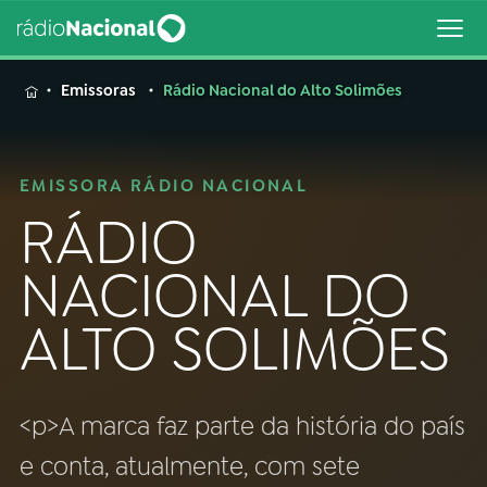
MENU
Emissoras
Rádio Nacional do Alto Solimões
EMISSORA RÁDIO NACIONAL
Buscar
RÁDIO
na
Rádio
Buscar
NACIONAL DO
Nacional
ALTO SOLIMÕES
AO VIVO
01
INÍCIO
<p>A marca faz parte da história do país
e conta, atualmente, com sete
02
A RÁDIO