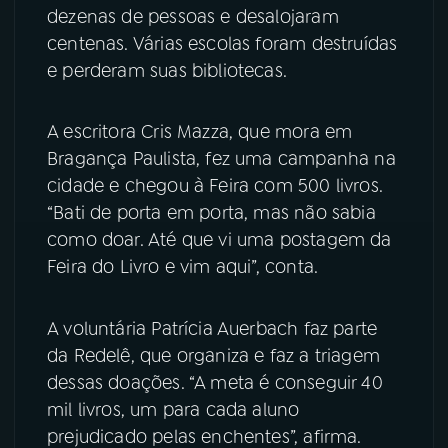
dezenas de pessoas e desalojaram
YouTube
Facebook
centenas. Várias escolas foram destruídas
e perderam suas bibliotecas.
Instagram
X
A escritora Cris Mazza, que mora em
TikTok
Bragança Paulista, fez uma campanha na
cidade e chegou à Feira com 500 livros.
“Bati de porta em porta, mas não sabia
como doar. Até que vi uma postagem da
Feira do Livro e vim aqui”, conta.
A voluntária Patrícia Auerbach faz parte
da Redelê, que organiza e faz a triagem
dessas doações. “A meta é conseguir 40
mil livros, um para cada aluno
prejudicado pelas enchentes”, afirma.