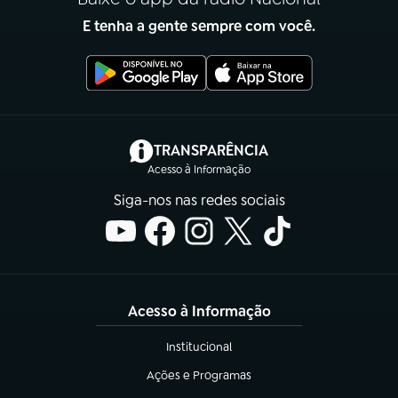
E tenha a gente sempre com você.
(abre em nova aba)
TRANSPARÊNCIA
Acesso à Informação
Siga-nos nas redes sociais
Acesso à Informação
Institucional
(abre em nova aba)
Ações e Programas
(abre em nova aba)