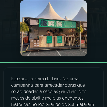
03
PROGRAMAÇÃO
04
PROGRAMAS
05
PODCASTS
06
VIDEOCASTS
07
ÚLTIMAS
Este ano, a Feira do Livro faz uma
campanha para arrecadar obras que
08
FESTIVAL DE MÚSICA
serão doadas a escolas gaúchas. Nos
meses de abril e maio as enchentes
históricas no Rio Grande do Sul mataram
ACOMPANHE A RÁDIO NACIONAL