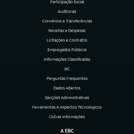
Participação Social
(abre em nova aba)
Auditorias
(abre em nova aba)
Convênios e Transferências
(abre em nova aba)
Receitas e Despesas
(abre em nova aba)
Licitações e Contratos
(abre em nova aba)
Empregados Públicos
(abre em nova aba)
Informações Classificadas
(abre em nova aba)
SIC
(abre em nova aba)
Perguntas Frequentes
(abre em nova aba)
Dados Abertos
(abre em nova aba)
Sanções Administrativas
(abre em nova aba)
Ferramentas e Aspectos Tecnológicos
(abre em nova aba)
Outras Informações
(abre em nova aba)
A EBC