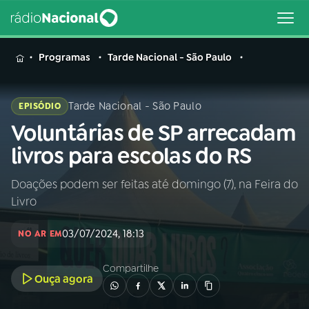
MENU
Programas
Tarde Nacional - São Paulo
Tarde Nacional - São Paulo
EPISÓDIO
Voluntárias de SP arrecadam
Buscar
na
livros para escolas do RS
Rádio
Buscar
Nacional
Doações podem ser feitas até domingo (7), na Feira do
Livro
AO VIVO
03/07/2024, 18:13
NO AR EM
01
INÍCIO
Compartilhe
Ouça agora
02
A RÁDIO