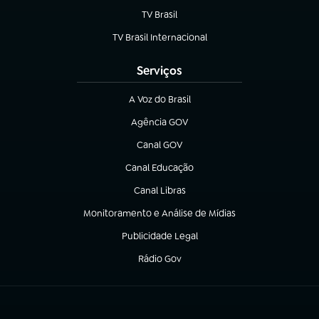
TV Brasil
(abre em nova aba)
TV Brasil Internacional
(abre em nova aba)
Serviços
A Voz do Brasil
(abre em nova aba)
Agência GOV
(abre em nova aba)
Canal GOV
(abre em nova aba)
Canal Educação
(abre em nova aba)
Canal Libras
(abre em nova aba)
Monitoramento e Análise de Mídias
(abre em nova aba)
Publicidade Legal
(abre em nova aba)
Rádio Gov
(abre em nova aba)