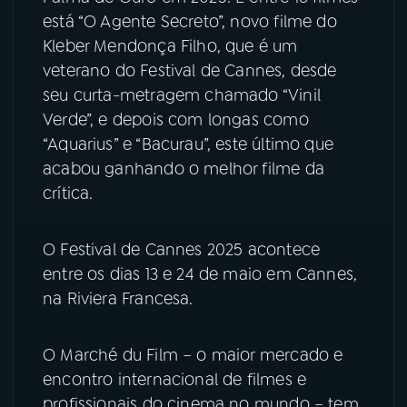
está “O Agente Secreto”, novo filme do
YouTube
Facebook
Kleber Mendonça Filho, que é um
veterano do Festival de Cannes, desde
Instagram
X
seu curta-metragem chamado “Vinil
Verde”, e depois com longas como
TikTok
“Aquarius” e “Bacurau”, este último que
acabou ganhando o melhor filme da
crítica.
O Festival de Cannes 2025 acontece
entre os dias 13 e 24 de maio em Cannes,
na Riviera Francesa.
O Marché du Film – o maior mercado e
encontro internacional de filmes e
profissionais do cinema no mundo – tem