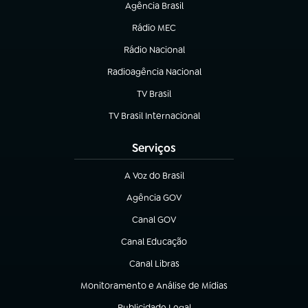
Agência Brasil
(abre em nova aba)
Rádio MEC
(abre em nova aba)
Rádio Nacional
Radioagência Nacional
(abre em nova aba)
TV Brasil
(abre em nova aba)
TV Brasil Internacional
(abre em nova aba)
Serviços
A Voz do Brasil
(abre em nova aba)
Agência GOV
(abre em nova aba)
Canal GOV
(abre em nova aba)
Canal Educação
(abre em nova aba)
Canal Libras
(abre em nova aba)
Monitoramento e Análise de Mídias
(abre em nova aba)
Publicidade Legal