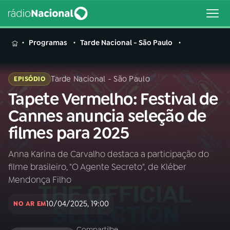
MENU
Programas
Tarde Nacional - São Paulo
Tarde Nacional - São Paulo
EPISÓDIO
Tapete Vermelho: Festival de
Buscar
na
Cannes anuncia seleção de
Rádio
Buscar
filmes para 2025
Nacional
Anna Karina de Carvalho destaca a participação do
AO VIVO
filme brasileiro, "O Agente Secreto", de Kléber
Mendonça Filho
01
INÍCIO
10/04/2025, 19:00
NO AR EM
02
A RÁDIO
Compartilhe