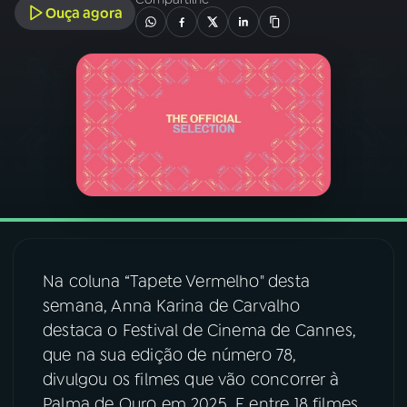
Ouça agora
03
PROGRAMAÇÃO
04
PROGRAMAS
05
PODCASTS
06
VIDEOCASTS
Na coluna “Tapete Vermelho" desta
07
ÚLTIMAS
semana, Anna Karina de Carvalho
destaca o Festival de Cinema de Cannes,
08
FESTIVAL DE MÚSICA
que na sua edição de número 78,
divulgou os filmes que vão concorrer à
ACOMPANHE A RÁDIO NACIONAL
Palma de Ouro em 2025. E entre 18 filmes