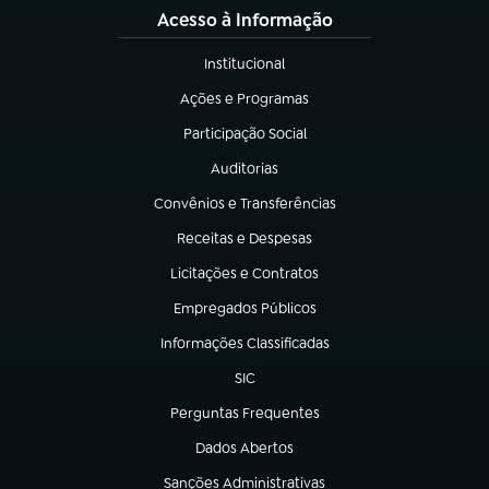
Acesso à Informação
Institucional
(abre em nova aba)
Ações e Programas
(abre em nova aba)
Participação Social
(abre em nova aba)
Auditorias
(abre em nova aba)
Convênios e Transferências
(abre em nova aba)
Receitas e Despesas
(abre em nova aba)
Licitações e Contratos
(abre em nova aba)
Empregados Públicos
(abre em nova aba)
Informações Classificadas
(abre em nova aba)
SIC
(abre em nova aba)
Perguntas Frequentes
(abre em nova aba)
Dados Abertos
(abre em nova aba)
Sanções Administrativas