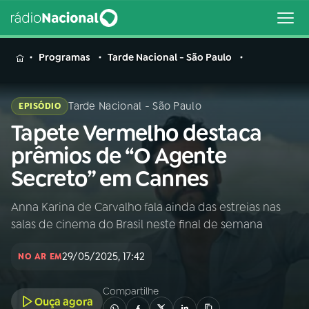
MENU
Programas
Tarde Nacional - São Paulo
Tarde Nacional - São Paulo
EPISÓDIO
Tapete Vermelho destaca
Buscar
na
prêmios de “O Agente
Rádio
Buscar
Secreto” em Cannes
Nacional
Anna Karina de Carvalho fala ainda das estreias nas
AO VIVO
salas de cinema do Brasil neste final de semana
01
INÍCIO
29/05/2025, 17:42
NO AR EM
Compartilhe
02
A RÁDIO
Ouça agora