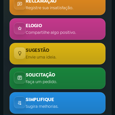
RECLAMAÇÃO
Registre sua insatisfação.
ELOGIO
Compartilhe algo positivo.
SUGESTÃO
Envie uma ideia.
SOLICITAÇÃO
Faça um pedido.
SIMPLIFIQUE
Sugira melhorias.