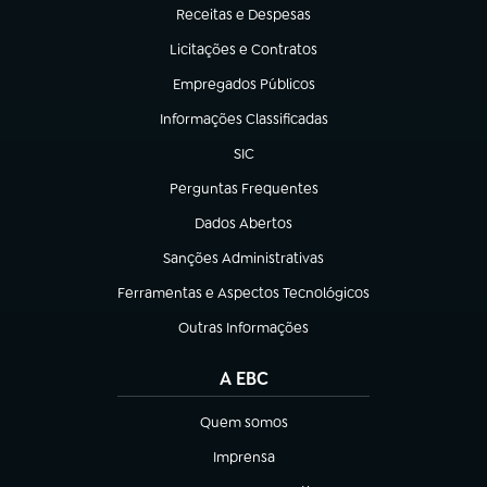
Receitas e Despesas
(abre em nova aba)
Licitações e Contratos
(abre em nova aba)
Empregados Públicos
(abre em nova aba)
Informações Classificadas
(abre em nova aba)
SIC
(abre em nova aba)
Perguntas Frequentes
(abre em nova aba)
Dados Abertos
(abre em nova aba)
Sanções Administrativas
(abre em nova aba)
Ferramentas e Aspectos Tecnológicos
(abre em nova aba)
Outras Informações
(abre em nova aba)
A EBC
Quem somos
(abre em nova aba)
Imprensa
(abre em nova aba)