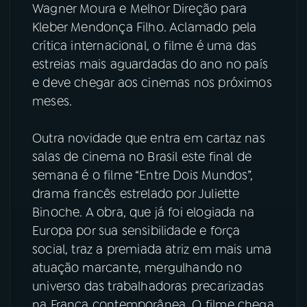
Wagner Moura e Melhor Direção para
Kleber Mendonça Filho. Aclamado pela
YouTube
Facebook
crítica internacional, o filme é uma das
Instagram
X
estreias mais aguardadas do ano no país
e deve chegar aos cinemas nos próximos
TikTok
meses.
Outra novidade que entra em cartaz nas
salas de cinema no Brasil este final de
semana é o filme “Entre Dois Mundos”,
drama francês estrelado por Juliette
Binoche. A obra, que já foi elogiada na
Europa por sua sensibilidade e força
social, traz a premiada atriz em mais uma
atuação marcante, mergulhando no
universo das trabalhadoras precarizadas
na França contemporânea. O filme chega