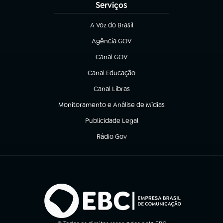
Serviços
A Voz do Brasil
(abre em nova aba)
Agência GOV
(abre em nova aba)
Canal GOV
(abre em nova aba)
Canal Educação
(abre em nova aba)
Canal Libras
(abre em nova aba)
Monitoramento e Análise de Mídias
(abre em nova aba)
Publicidade Legal
(abre em nova aba)
Rádio Gov
(abre em nova aba)