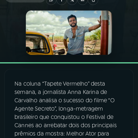
03
PROGRAMAÇÃO
04
PROGRAMAS
05
PODCASTS
06
VIDEOCASTS
Na coluna “Tapete Vermelho” desta
semana, a jornalista Anna Karina de
07
ÚLTIMAS
Carvalho analisa o sucesso do filme “O
Agente Secreto”, longa-metragem
brasileiro que conquistou o Festival de
08
FESTIVAL DE MÚSICA
Cannes ao arrebatar dois dos principais
prêmios da mostra: Melhor Ator para
ACOMPANHE A RÁDIO NACIONAL