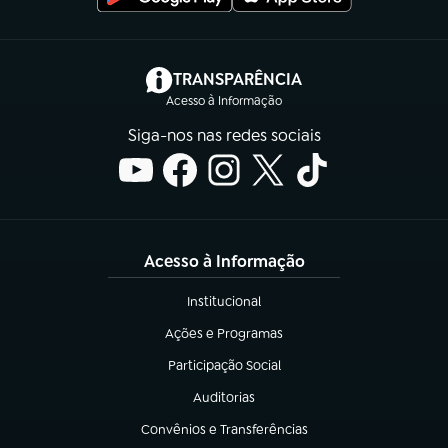
(abre em nova aba)
TRANSPARÊNCIA
Acesso à Informação
Siga-nos nas redes sociais
Acesso à Informação
Institucional
(abre em nova aba)
Ações e Programas
(abre em nova aba)
Participação Social
(abre em nova aba)
Auditorias
(abre em nova aba)
Convênios e Transferências
(abre em nova aba)