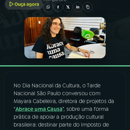
Ouça agora
03
PROGRAMAÇÃO
04
PROGRAMAS
05
PODCASTS
06
VIDEOCASTS
No Dia Nacional da Cultura, o Tarde
07
ÚLTIMAS
Nacional São Paulo conversou com
Mayara Cabeleira, diretora de projetos da
“
Abrace uma Causa
”, sobre uma forma
08
FESTIVAL DE MÚSICA
prática de apoiar a produção cultural
brasileira: destinar parte do Imposto de
ACOMPANHE A RÁDIO NACIONAL