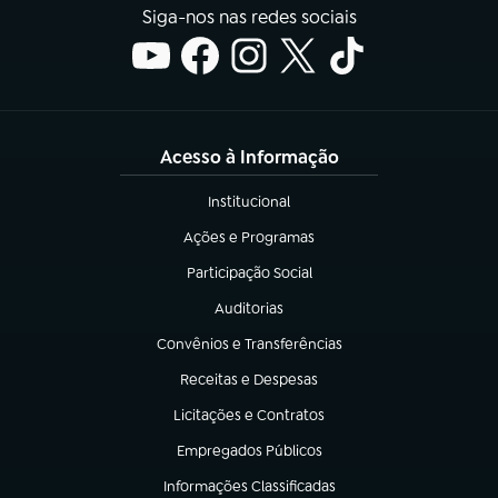
Siga-nos nas redes sociais
Acesso à Informação
Institucional
(abre em nova aba)
Ações e Programas
(abre em nova aba)
Participação Social
(abre em nova aba)
Auditorias
(abre em nova aba)
Convênios e Transferências
(abre em nova aba)
Receitas e Despesas
(abre em nova aba)
Licitações e Contratos
(abre em nova aba)
Empregados Públicos
(abre em nova aba)
Informações Classificadas
(abre em nova aba)