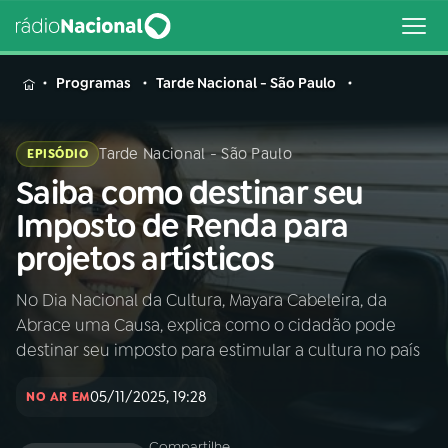
MENU
Programas
Tarde Nacional - São Paulo
Tarde Nacional - São Paulo
EPISÓDIO
Saiba como destinar seu
Buscar
na
Imposto de Renda para
Rádio
Buscar
projetos artísticos
Nacional
No Dia Nacional da Cultura, Mayara Cabeleira, da
AO VIVO
Abrace uma Causa, explica como o cidadão pode
destinar seu imposto para estimular a cultura no país
01
INÍCIO
05/11/2025, 19:28
NO AR EM
02
A RÁDIO
Compartilhe