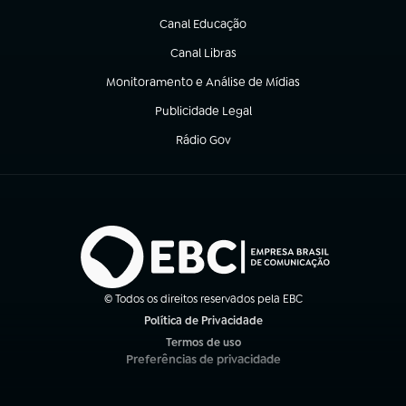
(abre em nova aba)
Canal Educação
(abre em nova aba)
Canal Libras
(abre em nova aba)
Monitoramento e Análise de Mídias
(abre em nova aba)
Publicidade Legal
(abre em nova aba)
Rádio Gov
(abre em nova aba)
© Todos os direitos reservados pela EBC
Política de Privacidade
(abre em nova aba)
Termos de uso
(abre em nova aba)
Preferências de privacidade