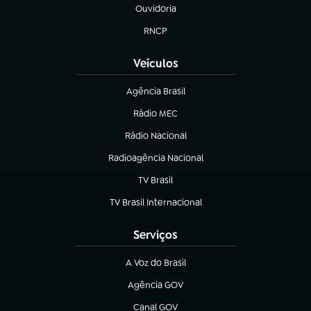
Ouvidoria
(abre em nova aba)
RNCP
(abre em nova aba)
Veículos
Agência Brasil
(abre em nova aba)
Rádio MEC
(abre em nova aba)
Rádio Nacional
Radioagência Nacional
(abre em nova aba)
TV Brasil
(abre em nova aba)
TV Brasil Internacional
(abre em nova aba)
Serviços
A Voz do Brasil
(abre em nova aba)
Agência GOV
(abre em nova aba)
Canal GOV