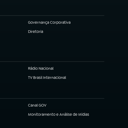
Governança Corporativa
(abre em nova aba)
Diretoria
(abre em nova aba)
Rádio Nacional
TV Brasil Internacional
(abre em nova aba)
Canal GOV
(abre em nova aba)
Monitoramento e Análise de Mídias
(abre em nova aba)