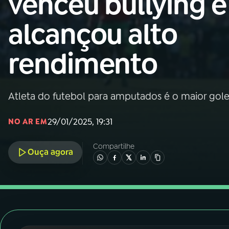
venceu bullying e
Nacional
alcançou alto
01
INÍCIO
rendimento
02
A RÁDIO
Atleta do futebol para amputados é o maior go
03
PROGRAMAÇÃO
29/01/2025, 19:31
NO AR EM
04
PROGRAMAS
Compartilhe
Ouça agora
05
PODCASTS
06
VIDEOCASTS