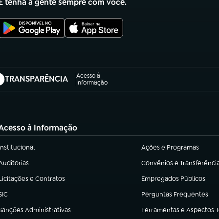
E tenha a gente sempre com você.
Acesso à
TRANSPARÊNCIA
abre em nova aba)
Informação
Acesso à Informação
Institucional
Ações e Programas
(abre em nova aba)
(abre em nova aba)
Auditorias
Convênios e Transferênci
(abre em nova aba)
(abre em nova aba)
Licitações e Contratos
Empregados Públicos
(abre em nova aba)
(abre em nova aba)
SIC
Perguntas Frequentes
(abre em nova aba)
(abre em nova aba)
Sanções Administrativas
Ferramentas e Aspectos 
(abre em nova aba)
(abre em nova aba)