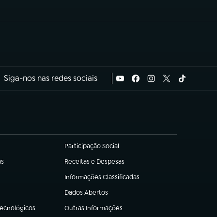
Siga-nos nas redes sociais
Participação Social
(abre em nova aba)
as
Receitas e Despesas
(abre em nova aba)
Informações Classificadas
(abre em nova aba)
Dados Abertos
(abre em nova aba)
Tecnológicos
Outras Informações
(abre em nova aba)