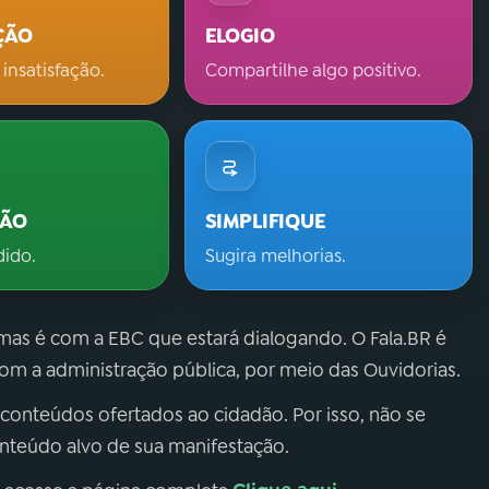
ÇÃO
ELOGIO
 insatisfação.
Compartilhe algo positivo.
ÇÃO
SIMPLIFIQUE
dido.
Sugira melhorias.
 mas é com a EBC que estará dialogando. O Fala.BR é
m a administração pública, por meio das Ouvidorias.
 conteúdos ofertados ao cidadão. Por isso, não se
onteúdo alvo de sua manifestação.