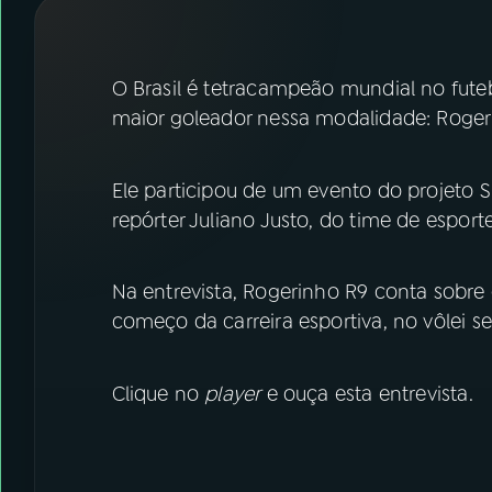
07
ÚLTIMAS
08
FESTIVAL DE MÚSICA
O Brasil é tetracampeão mundial no fute
maior goleador nessa modalidade: Roger
ACOMPANHE A RÁDIO NACIONAL
Ele participou de um evento do projeto
YouTube
Facebook
repórter Juliano Justo, do time de esporte
Instagram
X
Na entrevista, Rogerinho R9 conta sobre 
TikTok
começo da carreira esportiva, no vôlei s
Clique no
player
e ouça esta entrevista.