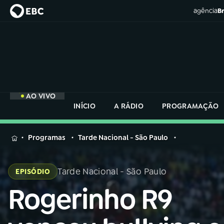
agência
Br
AO VIVO
INÍCIO
A RÁDIO
PROGRAMAÇÃO
MENU
Programas
Tarde Nacional - São Paulo
Buscar
na
Tarde Nacional - São Paulo
EPISÓDIO
Rádio
Buscar
Nacional
Rogerinho R9
Buscar
na
Rádio
AO VIVO