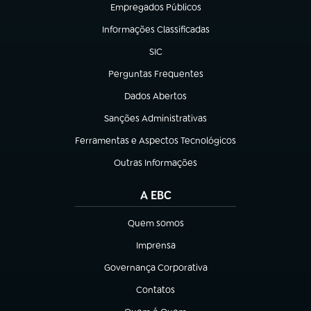
Empregados Públicos
(abre em nova aba)
Informações Classificadas
(abre em nova aba)
SIC
(abre em nova aba)
Perguntas Frequentes
(abre em nova aba)
Dados Abertos
(abre em nova aba)
Sanções Administrativas
(abre em nova aba)
Ferramentas e Aspectos Tecnológicos
(abre em nova aba)
Outras Informações
(abre em nova aba)
A EBC
Quem somos
(abre em nova aba)
Imprensa
(abre em nova aba)
Governança Corporativa
(abre em nova aba)
Contatos
(abre em nova aba)