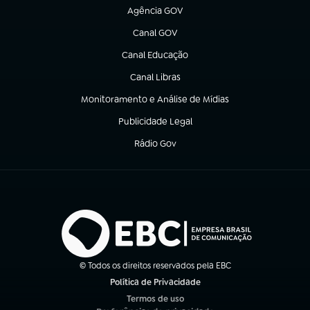
Agência GOV
(abre em nova aba)
Canal GOV
(abre em nova aba)
Canal Educação
(abre em nova aba)
Canal Libras
(abre em nova aba)
Monitoramento e Análise de Mídias
(abre em nova aba)
Publicidade Legal
(abre em nova aba)
Rádio Gov
(abre em nova aba)
© Todos os direitos reservados pela EBC
Política de Privacidade
(abre em nova aba)
Termos de uso
(abre em nova aba)