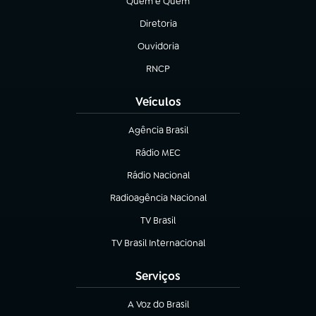
Quem é Quem
(abre em nova aba)
Diretoria
(abre em nova aba)
Ouvidoria
(abre em nova aba)
RNCP
(abre em nova aba)
Veículos
Agência Brasil
(abre em nova aba)
Rádio MEC
(abre em nova aba)
Rádio Nacional
Radioagência Nacional
(abre em nova aba)
TV Brasil
(abre em nova aba)
TV Brasil Internacional
(abre em nova aba)
Serviços
A Voz do Brasil
(abre em nova aba)