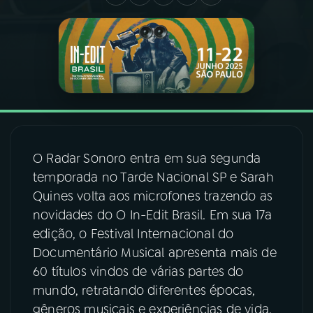
03
PROGRAMAÇÃO
04
PROGRAMAS
05
PODCASTS
O Radar Sonoro entra em sua segunda
06
VIDEOCASTS
temporada no Tarde Nacional SP e Sarah
Quines volta aos microfones trazendo as
novidades do O In-Edit Brasil. Em sua 17a
07
ÚLTIMAS
edição, o Festival Internacional do
Documentário Musical apresenta mais de
08
FESTIVAL DE MÚSICA
60 títulos vindos de várias partes do
mundo, retratando diferentes épocas,
gêneros musicais e experiências de vida.
ACOMPANHE A RÁDIO NACIONAL