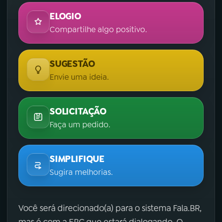
ELOGIO
Compartilhe algo positivo.
SUGESTÃO
Envie uma ideia.
SOLICITAÇÃO
Faça um pedido.
SIMPLIFIQUE
Sugira melhorias.
Você será direcionado(a) para o sistema Fala.BR,
mas é com a EBC que estará dialogando. O