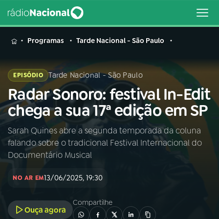
MENU
Programas
Tarde Nacional - São Paulo
Tarde Nacional - São Paulo
EPISÓDIO
Radar Sonoro: festival In-Edit
Buscar
na
chega a sua 17ª edição em SP
Rádio
Buscar
Nacional
Sarah Quines abre a segunda temporada da coluna
falando sobre o tradicional Festival Internacional do
AO VIVO
Documentário Musical
13/06/2025, 19:30
01
INÍCIO
NO AR EM
Compartilhe
Ouça agora
02
A RÁDIO