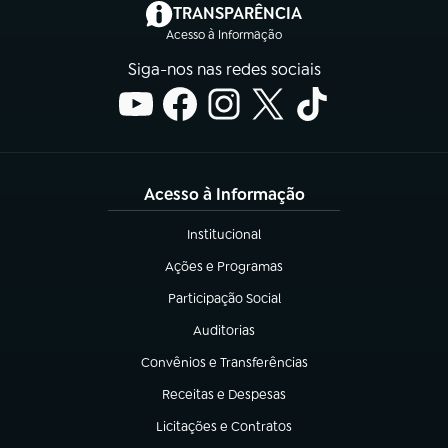
(abre em nova aba)
TRANSPARÊNCIA
Acesso à Informação
Siga-nos nas redes sociais
Acesso à Informação
Institucional
(abre em nova aba)
Ações e Programas
(abre em nova aba)
Participação Social
(abre em nova aba)
Auditorias
(abre em nova aba)
Convênios e Transferências
(abre em nova aba)
Receitas e Despesas
(abre em nova aba)
Licitações e Contratos
(abre em nova aba)