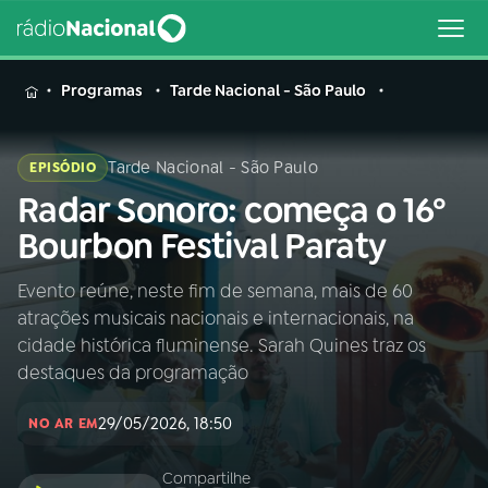
MENU
Programas
Tarde Nacional - São Paulo
Tarde Nacional - São Paulo
EPISÓDIO
Radar Sonoro: começa o 16º
Buscar
na
Bourbon Festival Paraty
Rádio
Buscar
Nacional
Evento reúne, neste fim de semana, mais de 60
atrações musicais nacionais e internacionais, na
AO VIVO
cidade histórica fluminense. Sarah Quines traz os
destaques da programação
01
INÍCIO
29/05/2026, 18:50
NO AR EM
02
A RÁDIO
Compartilhe