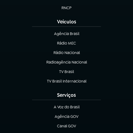
(abre em nova aba)
RNCP
(abre em nova aba)
Veículos
Agência Brasil
(abre em nova aba)
Rádio MEC
(abre em nova aba)
Rádio Nacional
Radioagência Nacional
(abre em nova aba)
TV Brasil
(abre em nova aba)
TV Brasil Internacional
(abre em nova aba)
Serviços
A Voz do Brasil
(abre em nova aba)
Agência GOV
(abre em nova aba)
Canal GOV
(abre em nova aba)