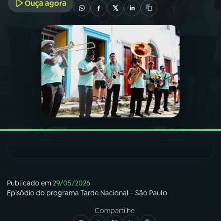
Ouça agora
03
PROGRAMAÇÃO
04
PROGRAMAS
05
PODCASTS
06
VIDEOCASTS
07
ÚLTIMAS
Publicado em
29/05/2026
08
FESTIVAL DE MÚSICA
Episódio
do programa
Tarde Nacional - São Paulo
Compartilhe
ACOMPANHE A RÁDIO NACIONAL