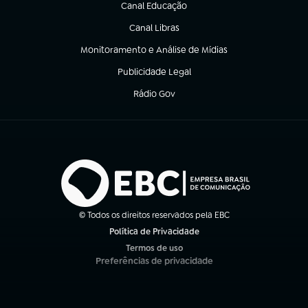
Canal Educação
(abre em nova aba)
Canal Libras
(abre em nova aba)
Monitoramento e Análise de Mídias
(abre em nova aba)
Publicidade Legal
(abre em nova aba)
Rádio Gov
(abre em nova aba)
© Todos os direitos reservados pela EBC
Política de Privacidade
(abre em nova aba)
Termos de uso
(abre em nova aba)
Preferências de privacidade