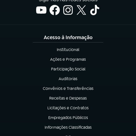
Acesso à Informação
Institucional
(abre em nova aba)
Ações e Programas
(abre em nova aba)
Participação Social
(abre em nova aba)
Auditorias
(abre em nova aba)
Convênios e Transferências
(abre em nova aba)
Receitas e Despesas
(abre em nova aba)
Licitações e Contratos
(abre em nova aba)
Empregados Públicos
(abre em nova aba)
Informações Classificadas
(abre em nova aba)