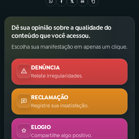
YouTube
Facebook
Dê sua opinião sobre a qualidade do
Instagram
X
conteúdo que você acessou.
TikTok
Escolha sua manifestação em apenas um clique.
DENÚNCIA
Relate irregularidades.
RECLAMAÇÃO
Registre sua insatisfação.
ELOGIO
Compartilhe algo positivo.