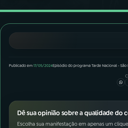
07
ÚLTIMAS
08
FESTIVAL DE MÚSICA
ACOMPANHE A RÁDIO NACIONAL
YouTube
Facebook
Instagram
X
Publicado em
17/05/2024
Episódio
do programa
Tarde Nacional - São
C
TikTok
Dê sua opinião sobre a qualidade do 
Escolha sua manifestação em apenas um clique