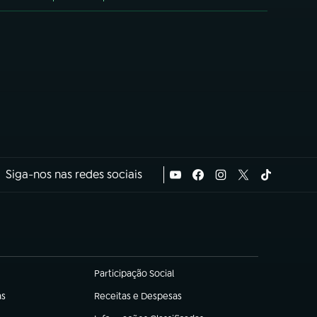
Siga-nos nas redes sociais
Participação Social
(abre em nova aba)
as
Receitas e Despesas
(abre em nova aba)