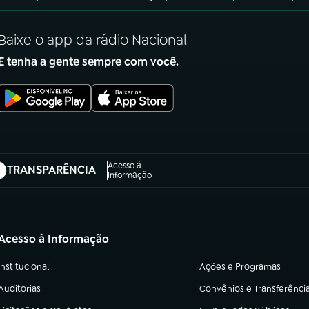
Baixe o app da rádio Nacional
E tenha a gente sempre com você.
Acesso à
TRANSPARÊNCIA
abre em nova aba)
Informação
Acesso à Informação
Institucional
Ações e Programas
(abre em nova aba)
(abre em nova aba)
Auditorias
Convênios e Transferênci
(abre em nova aba)
(abre em nova aba)