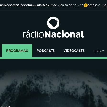
asil
rádio
MEC
rádio
Nacional
tv
Brasil
carta de serviço
acesso à inf
mais
PROGRAMAS
PODCASTS
VIDEOCASTS
mais