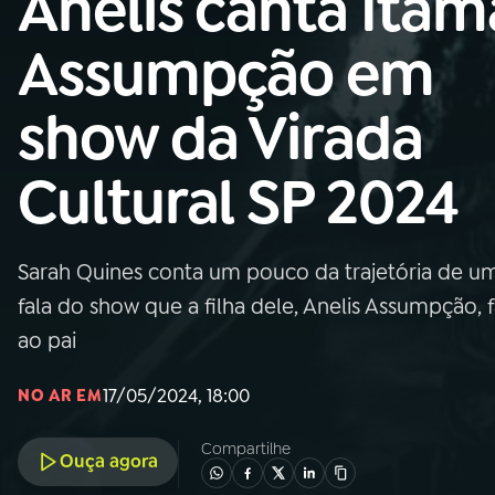
Anelis canta Itam
Nacional
Assumpção em
01
INÍCIO
show da Virada
02
A RÁDIO
Cultural SP 2024
03
PROGRAMAÇÃO
Sarah Quines conta um pouco da trajetória de um
04
PROGRAMAS
fala do show que a filha dele, Anelis Assumpção
ao pai
05
PODCASTS
17/05/2024, 18:00
NO AR EM
06
VIDEOCASTS
Compartilhe
Ouça agora