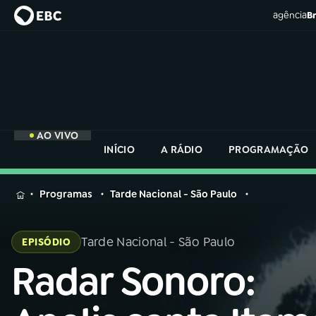
agência
Br
AO VIVO
INÍCIO
A RÁDIO
PROGRAMAÇÃO
MENU
Programas
Tarde Nacional - São Paulo
Buscar
na
Tarde Nacional - São Paulo
EPISÓDIO
Rádio
Buscar
Nacional
Radar Sonoro:
Buscar
na
Rádio
AO VIVO