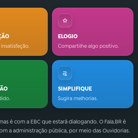
ÇÃO
ELOGIO
 insatisfação.
Compartilhe algo positivo.
ÇÃO
SIMPLIFIQUE
dido.
Sugira melhorias.
 mas é com a EBC que estará dialogando. O Fala.BR é
m a administração pública, por meio das Ouvidorias.