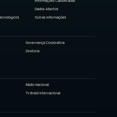
Informações Classificadas
(abre em nova aba)
Dados Abertos
(abre em nova aba)
Tecnológicos
Outras Informações
(abre em nova aba)
Governança Corporativa
(abre em nova aba)
Diretoria
(abre em nova aba)
Rádio Nacional
TV Brasil Internacional
(abre em nova aba)