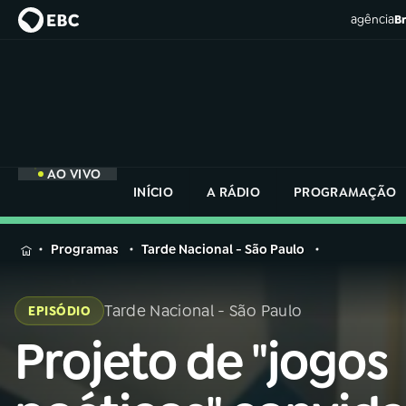
agência
Br
AO VIVO
INÍCIO
A RÁDIO
PROGRAMAÇÃO
MENU
Programas
Tarde Nacional - São Paulo
Buscar
na
Tarde Nacional - São Paulo
EPISÓDIO
Rádio
Buscar
Nacional
Projeto de "jogos
Buscar
na
Rádio
AO VIVO