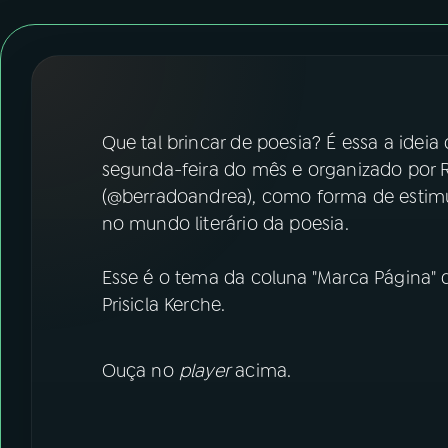
07
ÚLTIMAS
08
FESTIVAL DE MÚSICA
ACOMPANHE A RÁDIO NACIONAL
Que tal brincar de poesia? É essa a ideia
segunda-feira do mês e organizado por
YouTube
Facebook
(@berradoandrea), como forma de estimul
no mundo literário da poesia.
Instagram
X
Esse é o tema da coluna "Marca Página" des
TikTok
Prisicla Kerche.
Ouça no
player
acima.