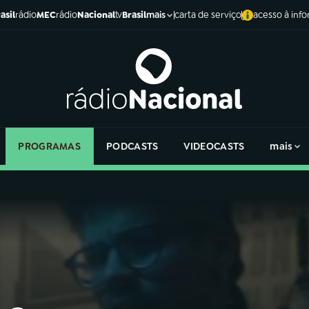
asil
rádio
MEC
rádio
Nacional
tv
Brasil
carta de serviço
acesso à inf
mais
PROGRAMAS
PODCASTS
VIDEOCASTS
mais