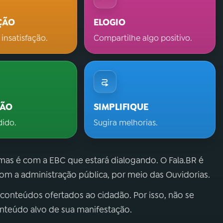
ÇÃO
ELOGIO
 insatisfação.
Compartilhe algo positivo.
ÇÃO
SIMPLIFIQUE
dido.
Sugira melhorias.
 mas é com a EBC que estará dialogando. O Fala.BR é
m a administração pública, por meio das Ouvidorias.
 conteúdos ofertados ao cidadão. Por isso, não se
onteúdo alvo de sua manifestação.