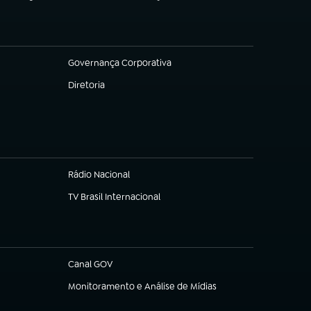
Governança Corporativa
(abre em nova aba)
Diretoria
(abre em nova aba)
Rádio Nacional
TV Brasil Internacional
(abre em nova aba)
Canal GOV
(abre em nova aba)
Monitoramento e Análise de Mídias
(abre em nova aba)