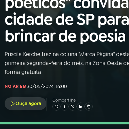
poéticos" convida
Nacional
cidade de SP par
01
INÍCIO
brincar de poesia
02
A RÁDIO
Priscila Kerche traz na coluna "Marca Página" des
03
PROGRAMAÇÃO
primeira segunda-feira do mês, na Zona Oeste de 
forma gratuita
04
PROGRAMAS
30/05/2024, 16:00
NO AR EM
05
PODCASTS
Compartilhe
Ouça agora
06
VIDEOCASTS