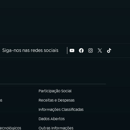
Siga-nos nas redes sociais
Participação Social
(abre em nova aba)
as
Receitas e Despesas
(abre em nova aba)
Informações Classificadas
(abre em nova aba)
Dados Abertos
(abre em nova aba)
Tecnológicos
Outras Informações
(abre em nova aba)