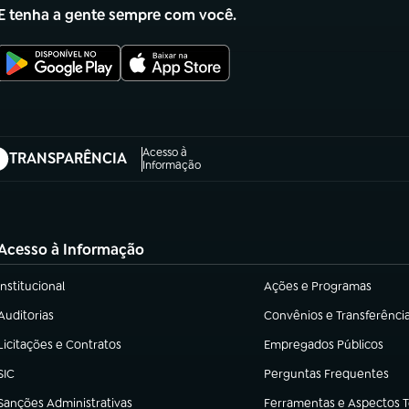
E tenha a gente sempre com você.
Acesso à
TRANSPARÊNCIA
abre em nova aba)
Informação
Acesso à Informação
Institucional
Ações e Programas
(abre em nova aba)
(abre em nova aba)
Auditorias
Convênios e Transferênci
(abre em nova aba)
(abre em nova aba)
Licitações e Contratos
Empregados Públicos
(abre em nova aba)
(abre em nova aba)
SIC
Perguntas Frequentes
(abre em nova aba)
(abre em nova aba)
Sanções Administrativas
Ferramentas e Aspectos 
(abre em nova aba)
(abre em nova aba)