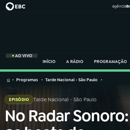
agência
Br
AO VIVO
INÍCIO
A RÁDIO
PROGRAMAÇÃO
MENU
Programas
Tarde Nacional - São Paulo
Buscar
na
Tarde Nacional - São Paulo
EPISÓDIO
Rádio
Buscar
Nacional
No Radar Sonoro:
Buscar
na
Rádio
AO VIVO