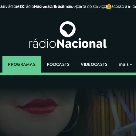
asil
rádio
MEC
rádio
Nacional
tv
Brasil
carta de serviço
acesso à inf
mais
PROGRAMAS
PODCASTS
VIDEOCASTS
mais