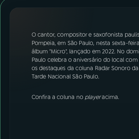
07
ÚLTIMAS
08
FESTIVAL DE MÚSICA
O cantor, compositor e saxofonista pauli
ACOMPANHE A RÁDIO NACIONAL
Pompeia, em São Paulo, nesta sexta-feira
álbum "Micro", lançado em 2022. No domin
YouTube
Facebook
Paulo celebra o aniversário do local com 
os destaques da coluna Radar Sonoro da
Instagram
X
Tarde Nacional São Paulo.
TikTok
Confira a coluna no
player
acima.