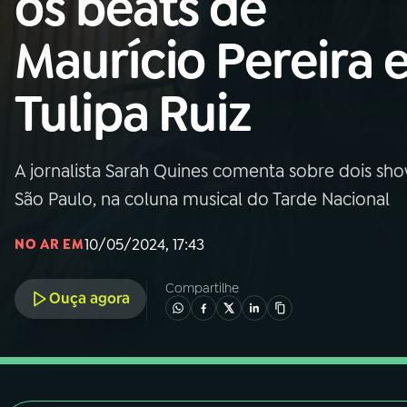
os beats de
Nacional
Maurício Pereira 
01
INÍCIO
Tulipa Ruiz
02
A RÁDIO
A jornalista Sarah Quines comenta sobre dois s
03
PROGRAMAÇÃO
São Paulo, na coluna musical do Tarde Nacional
04
PROGRAMAS
10/05/2024, 17:43
NO AR EM
Compartilhe
05
PODCASTS
Ouça agora
06
VIDEOCASTS