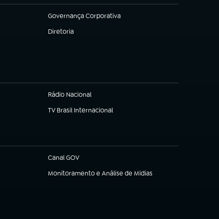
Governança Corporativa
(abre em nova aba)
Diretoria
(abre em nova aba)
Rádio Nacional
TV Brasil Internacional
(abre em nova aba)
Canal GOV
(abre em nova aba)
Monitoramento e Análise de Mídias
(abre em nova aba)