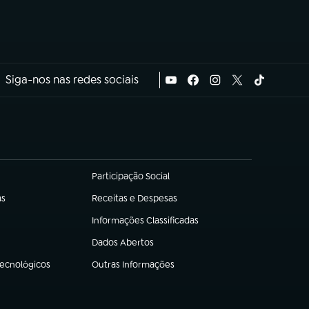
Siga-nos nas redes sociais
Participação Social
(abre em nova aba)
as
Receitas e Despesas
(abre em nova aba)
Informações Classificadas
(abre em nova aba)
Dados Abertos
(abre em nova aba)
Tecnológicos
Outras Informações
(abre em nova aba)