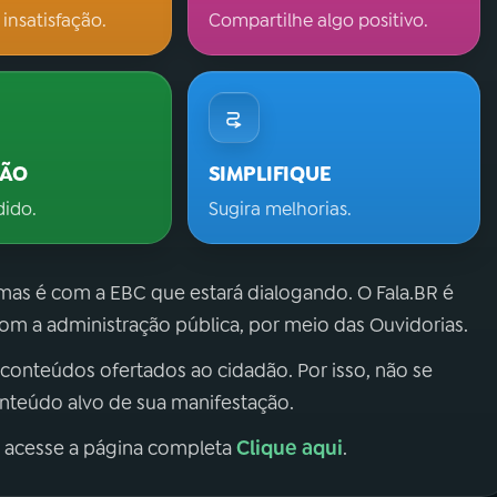
 insatisfação.
Compartilhe algo positivo.
ÇÃO
SIMPLIFIQUE
dido.
Sugira melhorias.
 mas é com a EBC que estará dialogando. O Fala.BR é
m a administração pública, por meio das Ouvidorias.
 conteúdos ofertados ao cidadão. Por isso, não se
onteúdo alvo de sua manifestação.
Clique aqui
, acesse a página completa
.