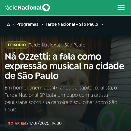
MENU
Programas
Tarde Nacional - São Paulo
Tarde Nacional - São Paulo
EPISÓDIO
Ná Ozzetti: a fala como
Buscar
na
expressão musical na cidade
Rádio
Buscar
de São Paulo
Nacional
Em homenagem aos 471 anos da capital paulista, o
AO VIVO
Tarde Nacional SP bate um papo com a artista
paulistana sobre sua carreira e seu olhar sobre São
01
INÍCIO
Paulo
24/01/2025, 19:00
NO AR EM
02
A RÁDIO