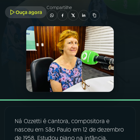
Compartilhe
Ouça agora
03
PROGRAMAÇÃO
04
PROGRAMAS
05
PODCASTS
06
VIDEOCASTS
07
ÚLTIMAS
08
FESTIVAL DE MÚSICA
Ná Ozzetti é cantora, compositora e
nasceu em São Paulo em 12 de dezembro
de 1958. Estudou piano na infância,
ACOMPANHE A RÁDIO NACIONAL