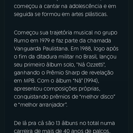
começou a cantar na adolescência e em
YouTube
Facebook
seguida se formou em artes plásticas.
Instagram
X
Começou sua trajetória musical no grupo
Rumo em 1979 e faz parte da chamada
TikTok
Vanguarda Paulistana. Em 1988, logo após
o fim da ditadura militar no Brasil, lançou
seu primeiro álbum solo, "Ná Ozzetti",
ganhando o Prêmio Sharp de revelação
em MPB. Com o álbum “Ná” (1994),
apresentou composições próprias,
conquistando prêmios de “melhor disco”
e “melhor arranjador”.
De lá pra cá são 13 álbuns no total numa
carreira de mais de 40 anos de palcos,