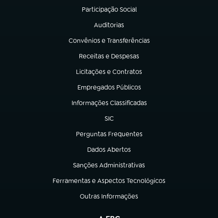
Participação Social
(abre em nova aba)
Auditorias
(abre em nova aba)
Convênios e Transferências
(abre em nova aba)
Receitas e Despesas
(abre em nova aba)
Licitações e Contratos
(abre em nova aba)
Empregados Públicos
(abre em nova aba)
Informações Classificadas
(abre em nova aba)
SIC
(abre em nova aba)
Perguntas Frequentes
(abre em nova aba)
Dados Abertos
(abre em nova aba)
Sanções Administrativas
(abre em nova aba)
Ferramentas e Aspectos Tecnológicos
(abre em nova aba)
Outras Informações
(abre em nova aba)