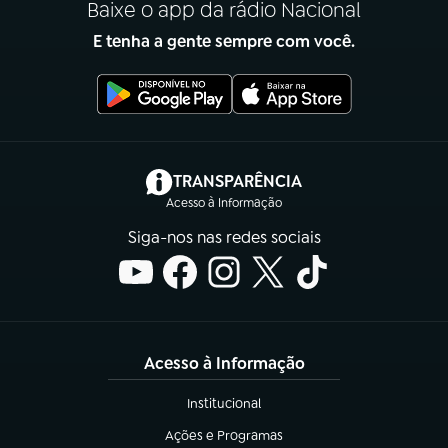
Baixe o app da rádio Nacional
E tenha a gente sempre com você.
(abre em nova aba)
TRANSPARÊNCIA
Acesso à Informação
Siga-nos nas redes sociais
Acesso à Informação
Institucional
(abre em nova aba)
Ações e Programas
(abre em nova aba)