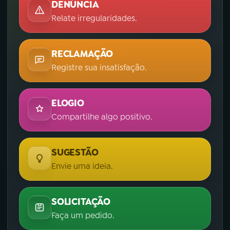
DENÚNCIA
Relate irregularidades.
RECLAMAÇÃO
Registre sua insatisfação.
ELOGIO
Compartilhe algo positivo.
SUGESTÃO
Envie uma ideia.
SOLICITAÇÃO
Faça um pedido.