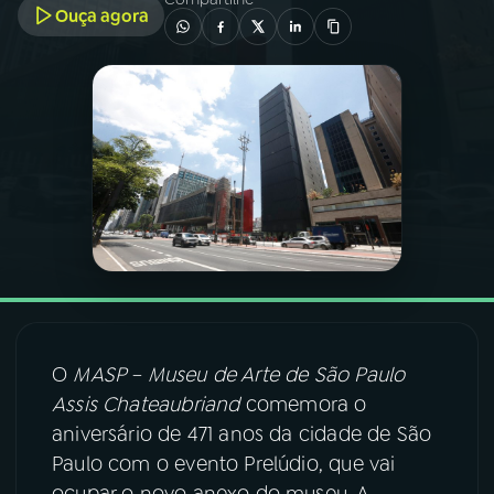
Ouça agora
03
PROGRAMAÇÃO
04
PROGRAMAS
05
PODCASTS
06
VIDEOCASTS
07
ÚLTIMAS
O
MASP – Museu de Arte de São Paulo
Assis Chateaubriand
comemora o
08
FESTIVAL DE MÚSICA
aniversário de 471 anos da cidade de São
Paulo com o evento Prelúdio, que vai
ACOMPANHE A RÁDIO NACIONAL
ocupar o novo anexo do museu. A