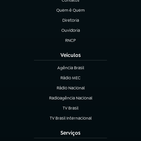
Contatos
(abre em nova aba)
Quem é Quem
(abre em nova aba)
Diretoria
(abre em nova aba)
Ouvidoria
(abre em nova aba)
RNCP
(abre em nova aba)
Veículos
Agência Brasil
(abre em nova aba)
Rádio MEC
(abre em nova aba)
Rádio Nacional
Radioagência Nacional
(abre em nova aba)
TV Brasil
(abre em nova aba)
TV Brasil Internacional
(abre em nova aba)
Serviços