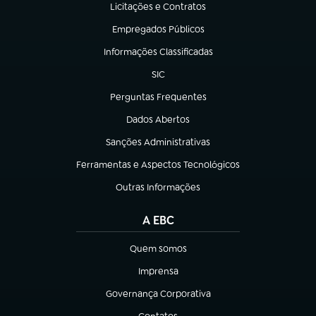
Licitações e Contratos
(abre em nova aba)
Empregados Públicos
(abre em nova aba)
Informações Classificadas
(abre em nova aba)
SIC
(abre em nova aba)
Perguntas Frequentes
(abre em nova aba)
Dados Abertos
(abre em nova aba)
Sanções Administrativas
(abre em nova aba)
Ferramentas e Aspectos Tecnológicos
(abre em nova aba)
Outras Informações
(abre em nova aba)
A EBC
Quem somos
(abre em nova aba)
Imprensa
(abre em nova aba)
Governança Corporativa
(abre em nova aba)