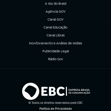
A Voz do Brasil
(abre em nova aba)
Agência GOV
(abre em nova aba)
Canal GOV
(abre em nova aba)
Canal Educação
(abre em nova aba)
Canal Libras
(abre em nova aba)
Monitoramento e Análise de Mídias
(abre em nova aba)
Publicidade Legal
(abre em nova aba)
Rádio Gov
(abre em nova aba)
© Todos os direitos reservados pela EBC
Política de Privacidade