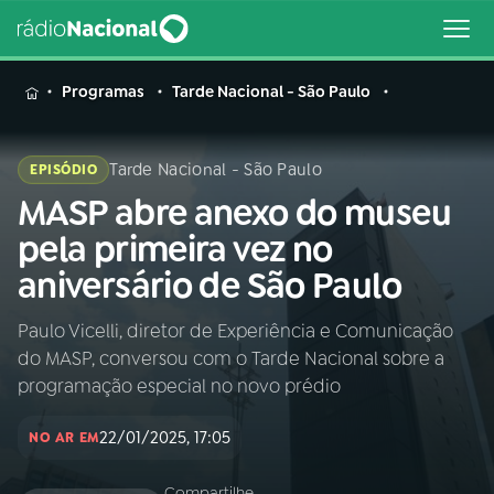
MENU
Programas
Tarde Nacional - São Paulo
Tarde Nacional - São Paulo
EPISÓDIO
MASP abre anexo do museu
Buscar
na
pela primeira vez no
Rádio
Buscar
aniversário de São Paulo
Nacional
Paulo Vicelli, diretor de Experiência e Comunicação
AO VIVO
do MASP, conversou com o Tarde Nacional sobre a
programação especial no novo prédio
01
INÍCIO
22/01/2025, 17:05
NO AR EM
02
A RÁDIO
Compartilhe