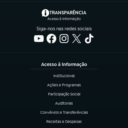
(abre em nova aba)
TRANSPARÊNCIA
Acesso à Informação
Siga-nos nas redes sociais
Acesso à Informação
Institucional
(abre em nova aba)
Ações e Programas
(abre em nova aba)
Participação Social
(abre em nova aba)
Auditorias
(abre em nova aba)
Convênios e Transferências
(abre em nova aba)
Receitas e Despesas
(abre em nova aba)