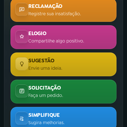
RECLAMAÇÃO
Registre sua insatisfação.
ELOGIO
Compartilhe algo positivo.
SUGESTÃO
Envie uma ideia.
SOLICITAÇÃO
Faça um pedido.
SIMPLIFIQUE
Sugira melhorias.