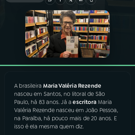
03
PROGRAMAÇÃO
04
PROGRAMAS
05
PODCASTS
06
VIDEOCASTS
A brasileira
Maria Valéria Rezende
nasceu em Santos, no litoral de São
07
ÚLTIMAS
Paulo, há 83 anos. Já a
escritora
Maria
Valéria Rezende nasceu em João Pessoa,
08
FESTIVAL DE MÚSICA
na Paraíba, há pouco mais de 20 anos. E
isso é ela mesma quem diz.
ACOMPANHE A RÁDIO NACIONAL