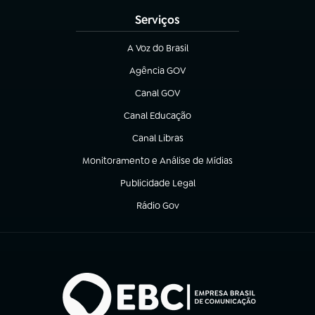
Serviços
A Voz do Brasil
(abre em nova aba)
Agência GOV
(abre em nova aba)
Canal GOV
(abre em nova aba)
Canal Educação
(abre em nova aba)
Canal Libras
(abre em nova aba)
Monitoramento e Análise de Mídias
(abre em nova aba)
Publicidade Legal
(abre em nova aba)
Rádio Gov
(abre em nova aba)