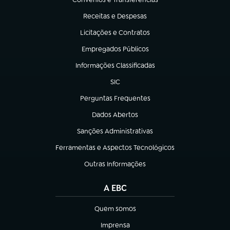
(abre em nova aba)
Receitas e Despesas
(abre em nova aba)
Licitações e Contratos
(abre em nova aba)
Empregados Públicos
(abre em nova aba)
Informações Classificadas
(abre em nova aba)
SIC
(abre em nova aba)
Perguntas Frequentes
(abre em nova aba)
Dados Abertos
(abre em nova aba)
Sanções Administrativas
(abre em nova aba)
Ferramentas e Aspectos Tecnológicos
(abre em nova aba)
Outras Informações
(abre em nova aba)
A EBC
Quem somos
(abre em nova aba)
Imprensa
(abre em nova aba)