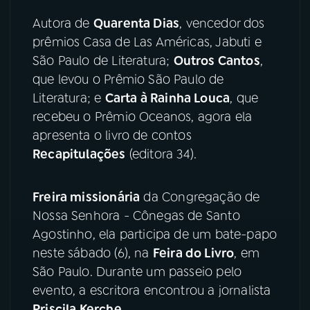
Autora de
Quarenta Dias
, vencedor dos
YouTube
Facebook
prêmios Casa de Las Américas, Jabuti e
São Paulo de Literatura;
Outros Cantos
,
Instagram
X
que levou o Prêmio São Paulo de
TikTok
Literatura; e
Carta à Rainha Louca
, que
recebeu o Prêmio Oceanos, agora ela
apresenta o livro de contos
Recapitulações
(editora 34).
Freira missionária
da Congregação de
Nossa Senhora - Cônegas de Santo
Agostinho, ela participa de um bate-papo
neste sábado (6), na
Feira do Livro
, em
São Paulo. Durante um passeio pelo
evento, a escritora encontrou a jornalista
Priscila Kerche
.