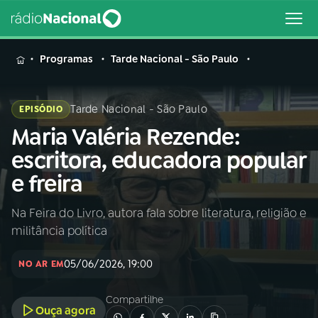
MENU
Programas
Tarde Nacional - São Paulo
Tarde Nacional - São Paulo
EPISÓDIO
Maria Valéria Rezende:
Buscar
na
escritora, educadora popular
Rádio
Buscar
e freira
Nacional
Na Feira do Livro, autora fala sobre literatura, religião e
AO VIVO
militância política
01
INÍCIO
05/06/2026, 19:00
NO AR EM
Compartilhe
02
A RÁDIO
Ouça agora