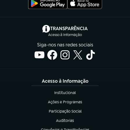
(abre em nova aba)
TRANSPARÊNCIA
Acesso à Informação
Siga-nos nas redes sociais
Acesso à Informação
Institucional
(abre em nova aba)
Ações e Programas
(abre em nova aba)
Participação Social
(abre em nova aba)
Auditorias
(abre em nova aba)
Convênios e Transferências