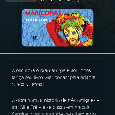
03
PROGRAMAÇÃO
04
PROGRAMAS
05
PODCASTS
06
VIDEOCASTS
A escritora e dramaturga Euler Lopes
lança seu livro "Mariconas" pela editora
07
ÚLTIMAS
"Caos & Letras".
08
FESTIVAL DE MÚSICA
A obra narra a história de três amigues –
Ira, Gil e Erê – e se passa em Aracaju,
Sergipe, com a narrativa se alternando
ACOMPANHE A RÁDIO NACIONAL