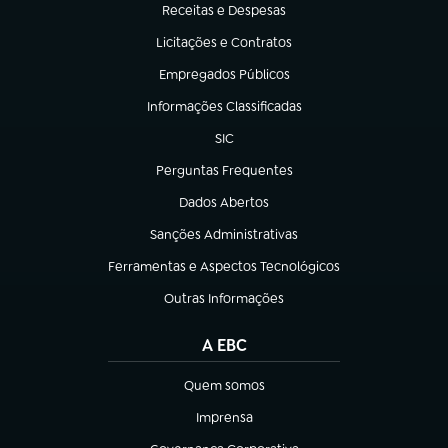
Receitas e Despesas
(abre em nova aba)
Licitações e Contratos
(abre em nova aba)
Empregados Públicos
(abre em nova aba)
Informações Classificadas
(abre em nova aba)
SIC
(abre em nova aba)
Perguntas Frequentes
(abre em nova aba)
Dados Abertos
(abre em nova aba)
Sanções Administrativas
(abre em nova aba)
Ferramentas e Aspectos Tecnológicos
(abre em nova aba)
Outras Informações
(abre em nova aba)
A EBC
Quem somos
(abre em nova aba)
Imprensa
(abre em nova aba)