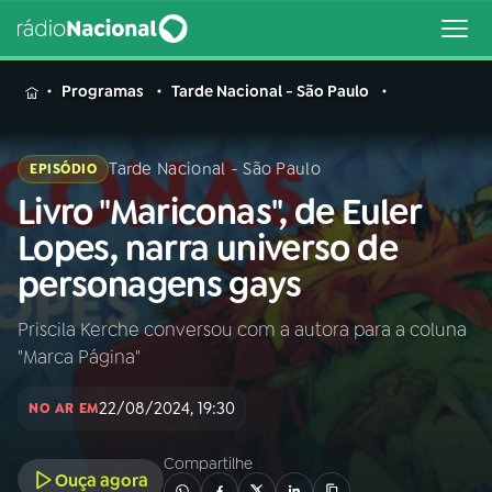
MENU
Programas
Tarde Nacional - São Paulo
Tarde Nacional - São Paulo
EPISÓDIO
Livro "Mariconas", de Euler
Buscar
na
Lopes, narra universo de
Rádio
Buscar
personagens gays
Nacional
Priscila Kerche conversou com a autora para a coluna
AO VIVO
"Marca Página"
01
INÍCIO
22/08/2024, 19:30
NO AR EM
Compartilhe
02
A RÁDIO
Ouça agora