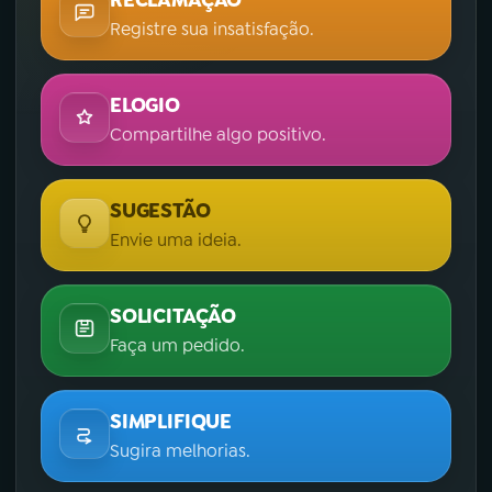
RECLAMAÇÃO
Registre sua insatisfação.
ELOGIO
Compartilhe algo positivo.
SUGESTÃO
Envie uma ideia.
SOLICITAÇÃO
Faça um pedido.
SIMPLIFIQUE
Sugira melhorias.