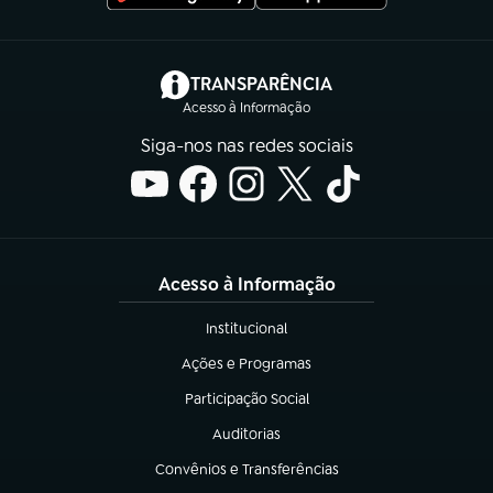
(abre em nova aba)
TRANSPARÊNCIA
Acesso à Informação
Siga-nos nas redes sociais
Acesso à Informação
Institucional
(abre em nova aba)
Ações e Programas
(abre em nova aba)
Participação Social
(abre em nova aba)
Auditorias
(abre em nova aba)
Convênios e Transferências
(abre em nova aba)