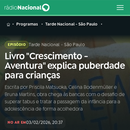
MENU
Programas
Tarde Nacional - São Paulo
Tarde Nacional - São Paulo
EPISÓDIO
Livro "Crescimento -
Buscar
na
Aventura" explica puberdade
Rádio
Buscar
para crianças
Nacional
Escrita por Priscila Matsuoka, Celina Bodenmüller e
AO VIVO
Bruna Martins, obra chega às bancas com o desafio de
superar tabus e tratar a passagem da infância para a
01
INÍCIO
adolescência de forma acolhedora
03/02/2026, 20:37
NO AR EM
02
A RÁDIO