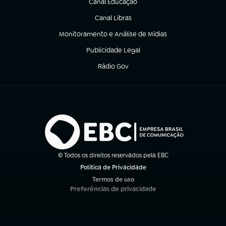
Canal Educação
(abre em nova aba)
Canal Libras
(abre em nova aba)
Monitoramento e Análise de Mídias
(abre em nova aba)
Publicidade Legal
(abre em nova aba)
Rádio Gov
(abre em nova aba)
© Todos os direitos reservados pela EBC
Política de Privacidade
(abre em nova aba)
Termos de uso
(abre em nova aba)
Preferências de privacidade