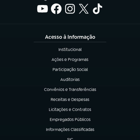
Acesso à Informação
Institucional
(abre em nova aba)
Ações e Programas
(abre em nova aba)
Participação Social
(abre em nova aba)
Auditorias
(abre em nova aba)
Convênios e Transferências
(abre em nova aba)
Receitas e Despesas
(abre em nova aba)
Licitações e Contratos
(abre em nova aba)
Empregados Públicos
(abre em nova aba)
Informações Classificadas
(abre em nova aba)
SIC