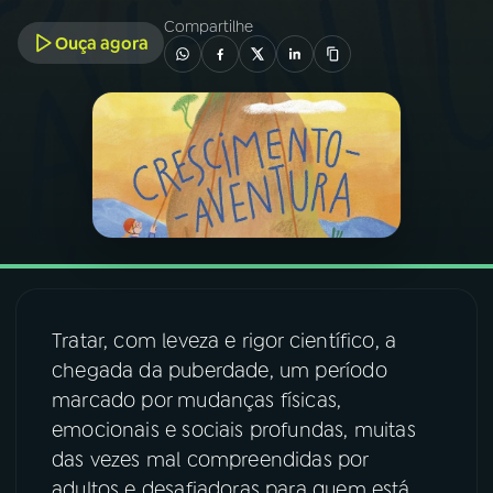
Compartilhe
Ouça agora
03
PROGRAMAÇÃO
04
PROGRAMAS
05
PODCASTS
06
VIDEOCASTS
Tratar, com leveza e rigor científico, a
07
ÚLTIMAS
chegada da puberdade, um período
marcado por mudanças físicas,
08
FESTIVAL DE MÚSICA
emocionais e sociais profundas, muitas
das vezes mal compreendidas por
ACOMPANHE A RÁDIO NACIONAL
adultos e desafiadoras para quem está