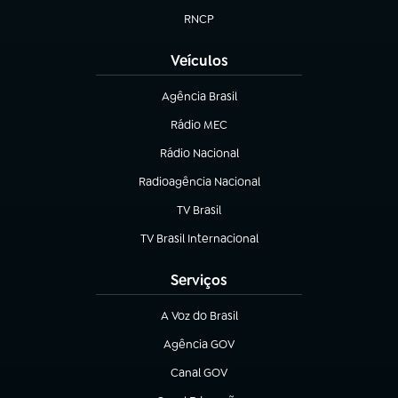
RNCP
(abre em nova aba)
Veículos
Agência Brasil
(abre em nova aba)
Rádio MEC
(abre em nova aba)
Rádio Nacional
Radioagência Nacional
(abre em nova aba)
TV Brasil
(abre em nova aba)
TV Brasil Internacional
(abre em nova aba)
Serviços
A Voz do Brasil
(abre em nova aba)
Agência GOV
(abre em nova aba)
Canal GOV
(abre em nova aba)