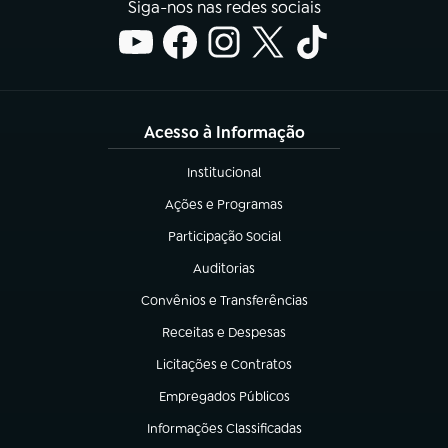
Siga-nos nas redes sociais
Acesso à Informação
Institucional
(abre em nova aba)
Ações e Programas
(abre em nova aba)
Participação Social
(abre em nova aba)
Auditorias
(abre em nova aba)
Convênios e Transferências
(abre em nova aba)
Receitas e Despesas
(abre em nova aba)
Licitações e Contratos
(abre em nova aba)
Empregados Públicos
(abre em nova aba)
Informações Classificadas
(abre em nova aba)