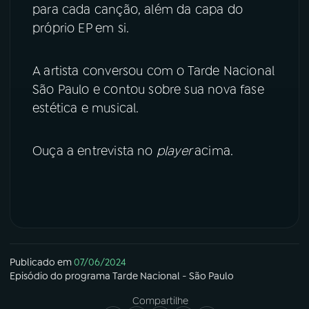
para cada canção, além da capa do
YouTube
Facebook
próprio EP em si.
Instagram
X
A artista conversou com o Tarde Nacional
São Paulo e contou sobre sua nova fase
TikTok
estética e musical.
Ouça a entrevista no
player
acima.
Publicado em
07/06/2024
Episódio
do programa
Tarde Nacional - São Paulo
Compartilhe