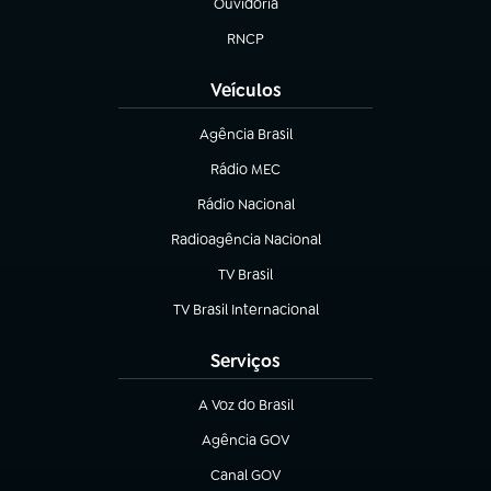
Ouvidoria
(abre em nova aba)
RNCP
(abre em nova aba)
Veículos
Agência Brasil
(abre em nova aba)
Rádio MEC
(abre em nova aba)
Rádio Nacional
Radioagência Nacional
(abre em nova aba)
TV Brasil
(abre em nova aba)
TV Brasil Internacional
(abre em nova aba)
Serviços
A Voz do Brasil
(abre em nova aba)
Agência GOV
(abre em nova aba)
Canal GOV
(abre em nova aba)