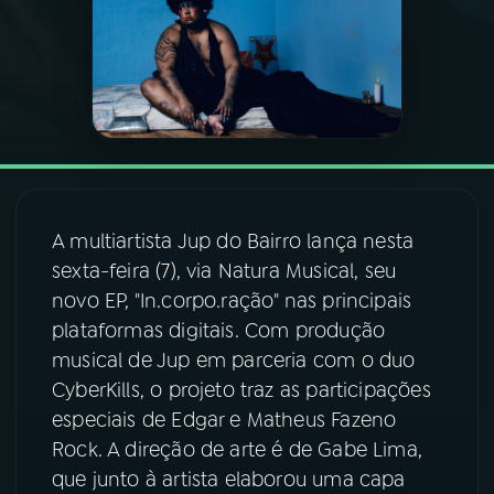
03
PROGRAMAÇÃO
04
PROGRAMAS
05
PODCASTS
A multiartista Jup do Bairro lança nesta
sexta-feira (7), via Natura Musical, seu
06
VIDEOCASTS
novo EP, "In.corpo.ração" nas principais
plataformas digitais. Com produção
07
ÚLTIMAS
musical de Jup em parceria com o duo
CyberKills, o projeto traz as participações
08
FESTIVAL DE MÚSICA
especiais de Edgar e Matheus Fazeno
Rock. A direção de arte é de Gabe Lima,
que junto à artista elaborou uma capa
ACOMPANHE A RÁDIO NACIONAL