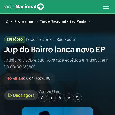
MENU
Programas
Tarde Nacional - São Paulo
Tarde Nacional - São Paulo
EPISÓDIO
Jup do Bairro lança novo EP
Buscar
na
Rádio
Artista fala sobre sua nova fase estética e musical em
Buscar
Nacional
"In.corpo.ração"
AO VIVO
07/06/2024, 19:11
NO AR EM
Compartilhe
01
INÍCIO
Ouça agora
02
A RÁDIO