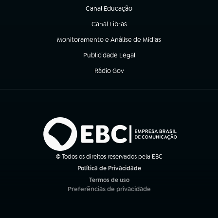
Canal Educação
(abre em nova aba)
Canal Libras
(abre em nova aba)
Monitoramento e Análise de Mídias
(abre em nova aba)
Publicidade Legal
(abre em nova aba)
Rádio Gov
(abre em nova aba)
© Todos os direitos reservados pela EBC
Política de Privacidade
(abre em nova aba)
Termos de uso
(abre em nova aba)
Preferências de privacidade