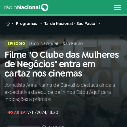
MENU
Programas
Tarde Nacional - São Paulo
Tarde Nacional - São Paulo
EPISÓDIO
Filme "O Clube das Mulheres
Buscar
na
de Negócios" entra em
Rádio
Buscar
cartaz nos cinemas
Nacional
Jornalista Anna Karina de Carvalho destaca ainda a
AO VIVO
expectativa da equipe de "Ainda Estou Aqui" para
indicações a prêmios
01
INÍCIO
27/11/2024, 18:30
NO AR EM
02
A RÁDIO
Compartilhe