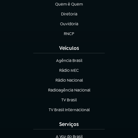
Quem é Quem
(abre em nova aba)
Diretoria
(abre em nova aba)
Ouvidoria
(abre em nova aba)
RNCP
(abre em nova aba)
Veículos
Agência Brasil
(abre em nova aba)
Rádio MEC
(abre em nova aba)
Rádio Nacional
Radioagência Nacional
(abre em nova aba)
TV Brasil
(abre em nova aba)
TV Brasil Internacional
(abre em nova aba)
Serviços
A Voz do Brasil