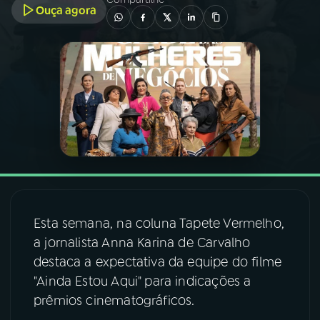
Ouça agora
03
PROGRAMAÇÃO
04
PROGRAMAS
05
PODCASTS
06
VIDEOCASTS
Esta semana, na coluna Tapete Vermelho,
07
ÚLTIMAS
a jornalista Anna Karina de Carvalho
destaca a expectativa da equipe do filme
08
FESTIVAL DE MÚSICA
"Ainda Estou Aqui" para indicações a
prêmios cinematográficos.
ACOMPANHE A RÁDIO NACIONAL