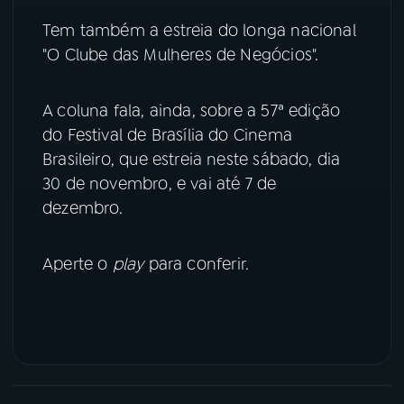
Tem também a estreia do longa nacional
YouTube
Facebook
"O Clube das Mulheres de Negócios".
Instagram
X
A coluna fala, ainda, sobre a 57ª edição
TikTok
do Festival de Brasília do Cinema
Brasileiro, que estreia neste sábado, dia
30 de novembro, e vai até 7 de
dezembro.
Aperte o
play
para conferir.