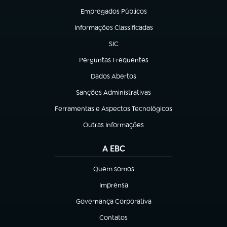
Empregados Públicos
(abre em nova aba)
Informações Classificadas
(abre em nova aba)
SIC
(abre em nova aba)
Perguntas Frequentes
(abre em nova aba)
Dados Abertos
(abre em nova aba)
Sanções Administrativas
(abre em nova aba)
Ferramentas e Aspectos Tecnológicos
(abre em nova aba)
Outras Informações
(abre em nova aba)
A EBC
Quem somos
(abre em nova aba)
Imprensa
(abre em nova aba)
Governança Corporativa
(abre em nova aba)
Contatos
(abre em nova aba)