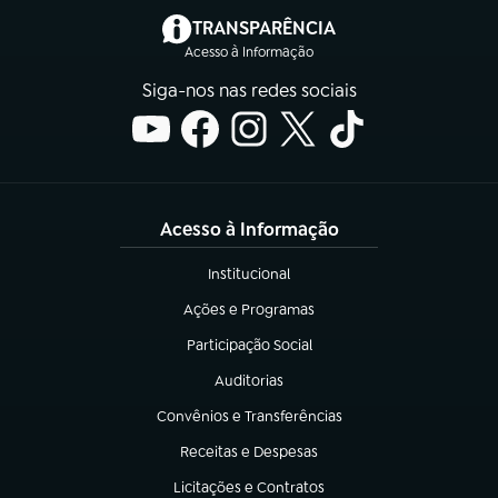
(abre em nova aba)
TRANSPARÊNCIA
Acesso à Informação
Siga-nos nas redes sociais
Acesso à Informação
Institucional
(abre em nova aba)
Ações e Programas
(abre em nova aba)
Participação Social
(abre em nova aba)
Auditorias
(abre em nova aba)
Convênios e Transferências
(abre em nova aba)
Receitas e Despesas
(abre em nova aba)
Licitações e Contratos
(abre em nova aba)