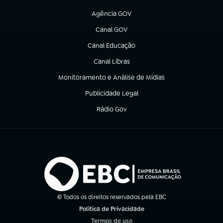
(abre em nova aba)
Agência GOV
(abre em nova aba)
Canal GOV
(abre em nova aba)
Canal Educação
(abre em nova aba)
Canal Libras
(abre em nova aba)
Monitoramento e Análise de Mídias
(abre em nova aba)
Publicidade Legal
(abre em nova aba)
Rádio Gov
(abre em nova aba)
© Todos os direitos reservados pela EBC
Política de Privacidade
(abre em nova aba)
Termos de uso