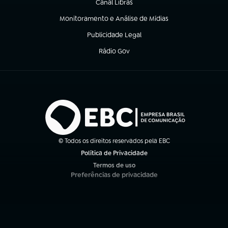
Canal Libras
(abre em nova aba)
Monitoramento e Análise de Mídias
(abre em nova aba)
Publicidade Legal
(abre em nova aba)
Rádio Gov
(abre em nova aba)
© Todos os direitos reservados pela EBC
Política de Privacidade
(abre em nova aba)
Termos de uso
(abre em nova aba)
Preferências de privacidade