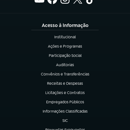
Acesso à Informação
Institucional
(abre em nova aba)
Ações e Programas
(abre em nova aba)
Participação Social
(abre em nova aba)
Auditorias
(abre em nova aba)
Convênios e Transferências
(abre em nova aba)
Receitas e Despesas
(abre em nova aba)
Licitações e Contratos
(abre em nova aba)
Empregados Públicos
(abre em nova aba)
Informações Classificadas
(abre em nova aba)
SIC
(abre em nova aba)
Perguntas Frequentes