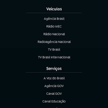
Veículos
Agência Brasil
(abre em nova aba)
Rádio MEC
(abre em nova aba)
Rádio Nacional
Radioagência Nacional
(abre em nova aba)
TV Brasil
(abre em nova aba)
TV Brasil Internacional
(abre em nova aba)
Serviços
A Voz do Brasil
(abre em nova aba)
Agência GOV
(abre em nova aba)
Canal GOV
(abre em nova aba)
Canal Educação
(abre em nova aba)