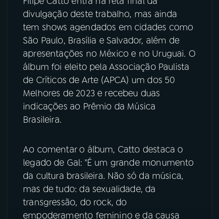
Filipe Catto entra na reta final da
divulgação deste trabalho, mas ainda
YouTube
Facebook
tem shows agendados em cidades como
São Paulo, Brasília e Salvador, além de
Instagram
X
apresentações no México e no Uruguai. O
álbum foi eleito pela Associação Paulista
TikTok
de Críticos de Arte (APCA) um dos 50
Melhores de 2023 e recebeu duas
indicações ao Prêmio da Música
Brasileira.
Ao comentar o álbum, Catto destaca o
legado de Gal: "É um grande monumento
da cultura brasileira. Não só da música,
mas de tudo: da sexualidade, da
transgressão, do rock, do
empoderamento feminino e da causa