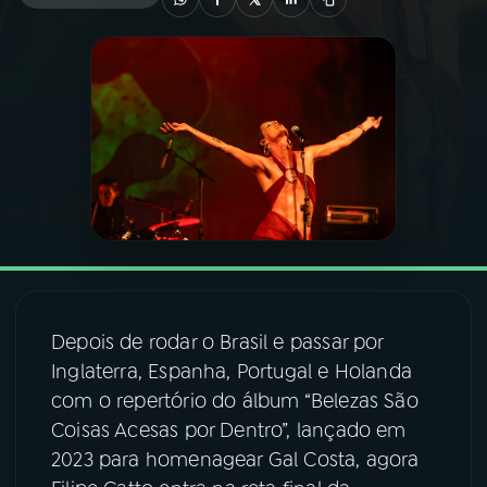
03
PROGRAMAÇÃO
04
PROGRAMAS
05
PODCASTS
06
VIDEOCASTS
Depois de rodar o Brasil e passar por
07
ÚLTIMAS
Inglaterra, Espanha, Portugal e Holanda
com o repertório do álbum “Belezas São
08
FESTIVAL DE MÚSICA
Coisas Acesas por Dentro”, lançado em
2023 para homenagear Gal Costa, agora
ACOMPANHE A RÁDIO NACIONAL