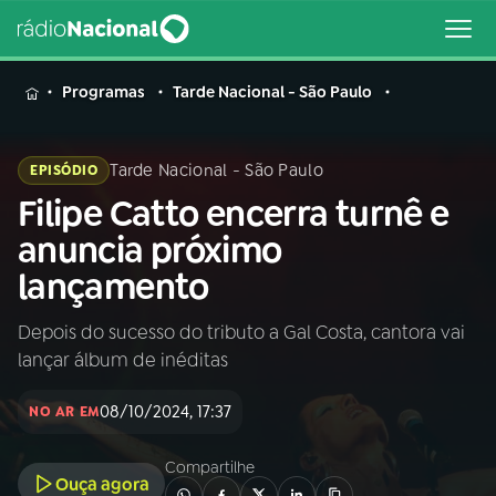
MENU
Programas
Tarde Nacional - São Paulo
Tarde Nacional - São Paulo
EPISÓDIO
Filipe Catto encerra turnê e
Buscar
na
anuncia próximo
Rádio
Buscar
lançamento
Nacional
Depois do sucesso do tributo a Gal Costa, cantora vai
AO VIVO
lançar álbum de inéditas
01
INÍCIO
08/10/2024, 17:37
NO AR EM
Compartilhe
02
A RÁDIO
Ouça agora