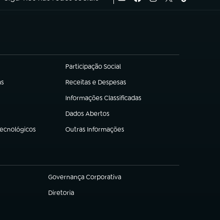
Participação Social
(abre em nova aba)
as
Receitas e Despesas
(abre em nova aba)
Informações Classificadas
(abre em nova aba)
Dados Abertos
(abre em nova aba)
Tecnológicos
Outras Informações
(abre em nova aba)
Governança Corporativa
(abre em nova aba)
Diretoria
(abre em nova aba)