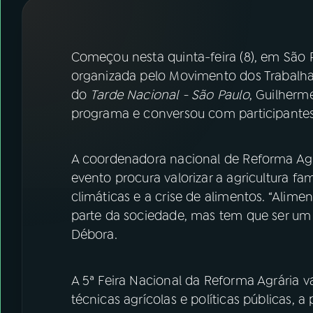
07
ÚLTIMAS
08
FESTIVAL DE MÚSICA
Começou nesta quinta-feira (8), em São P
organizada pelo Movimento dos Trabalha
do
Tarde Nacional - São Paulo
, Guilherme
ACOMPANHE A RÁDIO NACIONAL
programa e conversou com participantes
YouTube
Facebook
A coordenadora nacional de Reforma Agr
Instagram
X
evento procura valorizar a agricultura f
TikTok
climáticas e a crise de alimentos. “Alim
parte da sociedade, mas tem que ser um d
Débora.
A 5ª Feira Nacional da Reforma Agrária v
técnicas agrícolas e políticas públicas, 