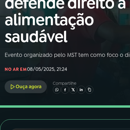
defende direito à
Nacional
alimentação
01
INÍCIO
saudável
02
A RÁDIO
Evento organizado pelo MST tem como foco o dire
03
PROGRAMAÇÃO
08/05/2025, 21:24
NO AR EM
04
PROGRAMAS
Compartilhe
Ouça agora
05
PODCASTS
06
VIDEOCASTS