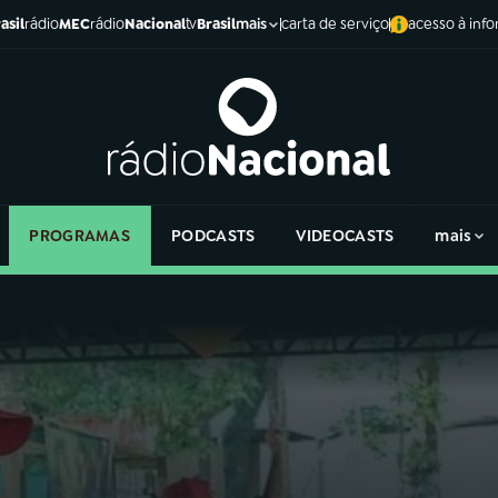
asil
rádio
MEC
rádio
Nacional
tv
Brasil
carta de serviço
acesso à inf
mais
PROGRAMAS
PODCASTS
VIDEOCASTS
mais