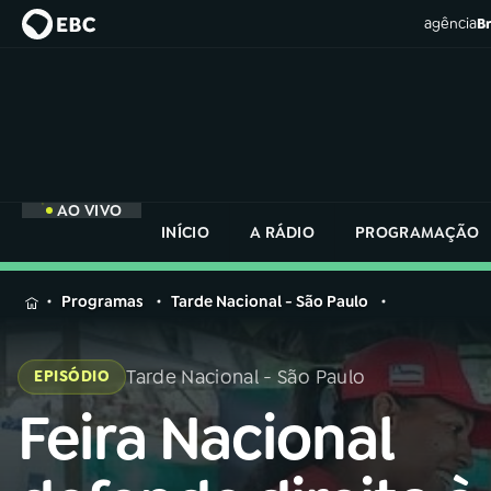
agência
Br
AO VIVO
INÍCIO
A RÁDIO
PROGRAMAÇÃO
MENU
Programas
Tarde Nacional - São Paulo
Buscar
na
Tarde Nacional - São Paulo
EPISÓDIO
Rádio
Buscar
Nacional
Feira Nacional
Buscar
na
Rádio
AO VIVO