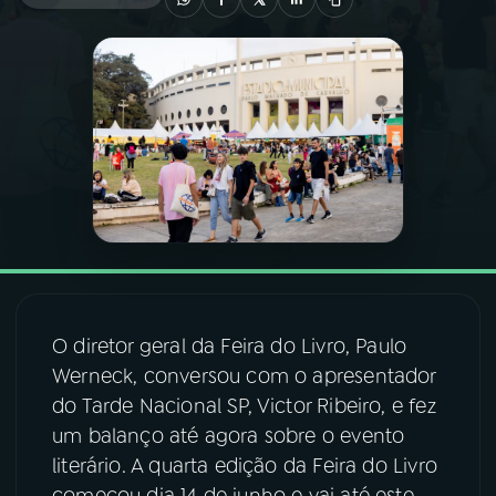
03
PROGRAMAÇÃO
04
PROGRAMAS
05
PODCASTS
06
VIDEOCASTS
O diretor geral da Feira do Livro, Paulo
07
ÚLTIMAS
Werneck, conversou com o apresentador
do Tarde Nacional SP, Victor Ribeiro, e fez
08
FESTIVAL DE MÚSICA
um balanço até agora sobre o evento
literário. A quarta edição da Feira do Livro
ACOMPANHE A RÁDIO NACIONAL