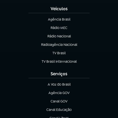
Veículos
Agência Brasil
(abre em nova aba)
Rádio MEC
(abre em nova aba)
Rádio Nacional
Radioagência Nacional
(abre em nova aba)
TV Brasil
(abre em nova aba)
TV Brasil Internacional
(abre em nova aba)
Serviços
A Voz do Brasil
(abre em nova aba)
Agência GOV
(abre em nova aba)
Canal GOV
(abre em nova aba)
Canal Educação
(abre em nova aba)