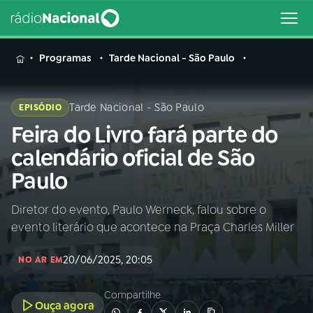
MENU
Programas
Tarde Nacional - São Paulo
Tarde Nacional - São Paulo
EPISÓDIO
Feira do Livro fará parte do
Buscar
na
calendário oficial de São
Rádio
Buscar
Paulo
Nacional
Diretor do evento, Paulo Werneck, falou sobre o
AO VIVO
evento literário que acontece na Praça Charles Miller
01
INÍCIO
20/06/2025, 20:05
NO AR EM
Compartilhe
02
A RÁDIO
Ouça agora