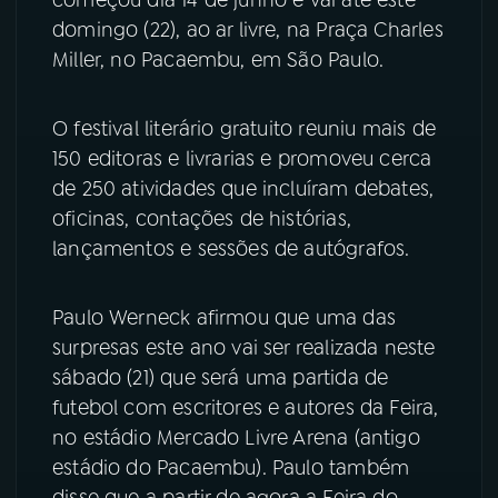
começou dia 14 de junho e vai até este
domingo (22), ao ar livre, na Praça Charles
YouTube
Facebook
Miller, no Pacaembu, em São Paulo.
Instagram
X
O festival literário gratuito reuniu mais de
TikTok
150 editoras e livrarias e promoveu cerca
de 250 atividades que incluíram debates,
oficinas, contações de histórias,
lançamentos e sessões de autógrafos.
Paulo Werneck afirmou que uma das
surpresas este ano vai ser realizada neste
sábado (21) que será uma partida de
futebol com escritores e autores da Feira,
no estádio Mercado Livre Arena (antigo
estádio do Pacaembu). Paulo também