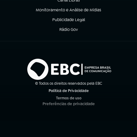
Canal Libras
(abre em nova aba)
Monitoramento e Análise de Mídias
(abre em nova aba)
Publicidade Legal
(abre em nova aba)
Rádio Gov
(abre em nova aba)
© Todos os direitos reservados pela EBC
Política de Privacidade
(abre em nova aba)
Termos de uso
(abre em nova aba)
Preferências de privacidade