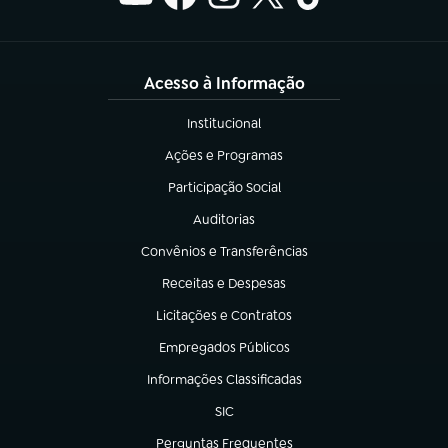
Acesso à Informação
Institucional
(abre em nova aba)
Ações e Programas
(abre em nova aba)
Participação Social
(abre em nova aba)
Auditorias
(abre em nova aba)
Convênios e Transferências
(abre em nova aba)
Receitas e Despesas
(abre em nova aba)
Licitações e Contratos
(abre em nova aba)
Empregados Públicos
(abre em nova aba)
Informações Classificadas
(abre em nova aba)
SIC
(abre em nova aba)
Perguntas Frequentes