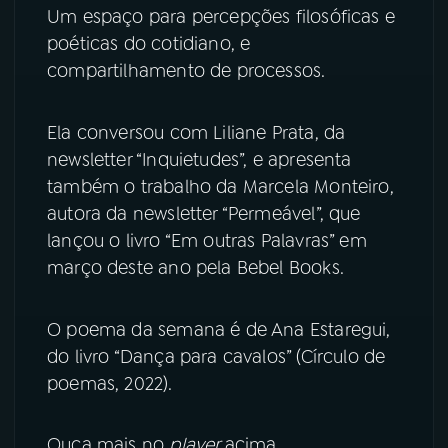
Um espaço para percepções filosóficas e
YouTube
Facebook
poéticas do cotidiano, e
compartilhamento de processos.
Instagram
X
Ela conversou com Liliane Prata, da
TikTok
newsletter “Inquietudes”, e apresenta
também o trabalho da Marcela Monteiro,
autora da newsletter “Permeável”, que
lançou o livro “Em outras Palavras” em
março deste ano pela Bebel Books.
O poema da semana é de Ana Estaregui,
do livro “Dança para cavalos” (Círculo de
poemas, 2022).
Ouça mais no
player
acima.