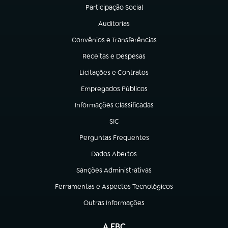
Participação Social
(abre em nova aba)
Auditorias
(abre em nova aba)
Convênios e Transferências
(abre em nova aba)
Receitas e Despesas
(abre em nova aba)
Licitações e Contratos
(abre em nova aba)
Empregados Públicos
(abre em nova aba)
Informações Classificadas
(abre em nova aba)
SIC
(abre em nova aba)
Perguntas Frequentes
(abre em nova aba)
Dados Abertos
(abre em nova aba)
Sanções Administrativas
(abre em nova aba)
Ferramentas e Aspectos Tecnológicos
(abre em nova aba)
Outras Informações
(abre em nova aba)
A EBC