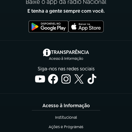
Baixe o app da rádio Nacional
E tenha a gente sempre com você.
(abre em nova aba)
TRANSPARÊNCIA
Acesso à Informação
Siga-nos nas redes sociais
Acesso à Informação
Institucional
(abre em nova aba)
Ações e Programas
(abre em nova aba)