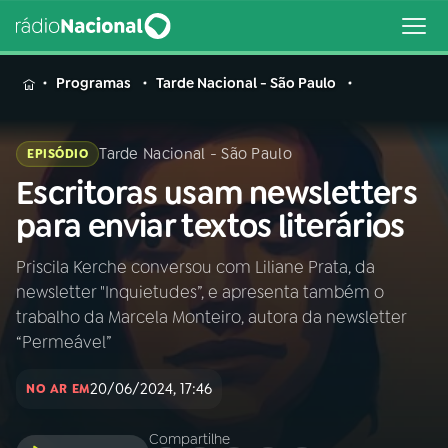
MENU
Programas
Tarde Nacional - São Paulo
Tarde Nacional - São Paulo
EPISÓDIO
Escritoras usam newsletters
Buscar
na
para enviar textos literários
Rádio
Buscar
Nacional
Priscila Kerche conversou com Liliane Prata, da
newsletter "Inquietudes”, e apresenta também o
AO VIVO
trabalho da Marcela Monteiro, autora da newsletter
“Permeável”
01
INÍCIO
20/06/2024, 17:46
NO AR EM
02
A RÁDIO
Compartilhe