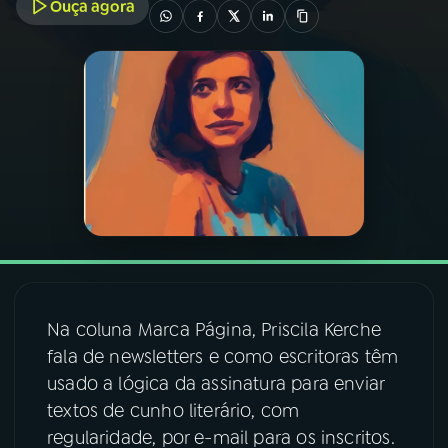
Ouça agora
03
PROGRAMAÇÃO
04
PROGRAMAS
05
PODCASTS
06
VIDEOCASTS
07
ÚLTIMAS
Na coluna Marca Página, Priscila Kerche
fala de newsletters e como escritoras têm
08
FESTIVAL DE MÚSICA
usado a lógica da assinatura para enviar
textos de cunho literário, com
regularidade, por e-mail para os inscritos.
ACOMPANHE A RÁDIO NACIONAL