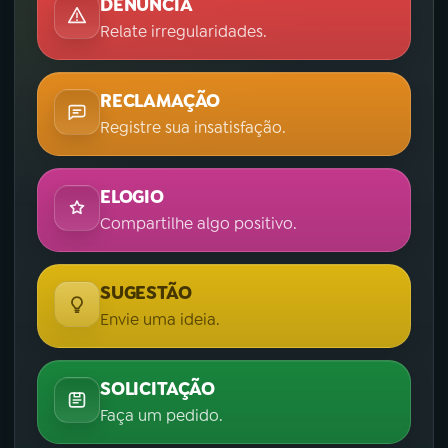
DENÚNCIA
Relate irregularidades.
RECLAMAÇÃO
Registre sua insatisfação.
ELOGIO
Compartilhe algo positivo.
SUGESTÃO
Envie uma ideia.
SOLICITAÇÃO
Faça um pedido.