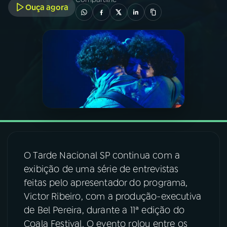
Ouça agora
03
PROGRAMAÇÃO
04
PROGRAMAS
05
PODCASTS
06
VIDEOCASTS
O Tarde Nacional SP continua com a
07
ÚLTIMAS
exibição de uma série de entrevistas
feitas pelo apresentador do programa,
08
FESTIVAL DE MÚSICA
Victor Ribeiro, com a produção-executiva
de Bel Pereira, durante a 11ª edição do
Coala Festival. O evento rolou entre os
ACOMPANHE A RÁDIO NACIONAL