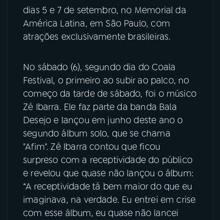
dias 5 e 7 de setembro, no Memorial da
YouTube
Facebook
América Latina, em São Paulo, com
atrações exclusivamente brasileiras.
Instagram
X
No sábado (6), segundo dia do Coala
TikTok
Festival, o primeiro ao subir ao palco, no
começo da tarde de sábado, foi o músico
Zé Ibarra. Ele faz parte da banda Bala
Desejo e lançou em junho deste ano o
segundo álbum solo, que se chama
"Afim". Zé Ibarra contou que ficou
surpreso com a receptividade do público
e revelou que quase não lançou o álbum:
“A receptividade tá bem maior do que eu
imaginava, na verdade. Eu entrei em crise
com esse álbum, eu quase não lancei