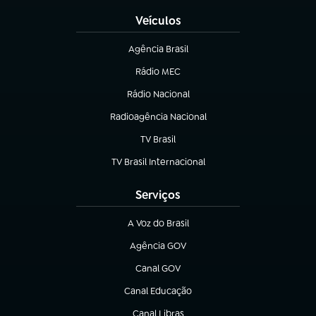
Veículos
Agência Brasil
(abre em nova aba)
Rádio MEC
(abre em nova aba)
Rádio Nacional
Radioagência Nacional
(abre em nova aba)
TV Brasil
(abre em nova aba)
TV Brasil Internacional
(abre em nova aba)
Serviços
A Voz do Brasil
(abre em nova aba)
Agência GOV
(abre em nova aba)
Canal GOV
(abre em nova aba)
Canal Educação
(abre em nova aba)
Canal Libras