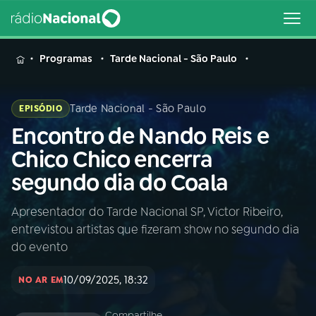
MENU
Programas
Tarde Nacional - São Paulo
Tarde Nacional - São Paulo
EPISÓDIO
Encontro de Nando Reis e
Buscar
na
Chico Chico encerra
Rádio
Buscar
segundo dia do Coala
Nacional
Apresentador do Tarde Nacional SP, Victor Ribeiro,
AO VIVO
entrevistou artistas que fizeram show no segundo dia
do evento
01
INÍCIO
10/09/2025, 18:32
NO AR EM
02
A RÁDIO
Compartilhe