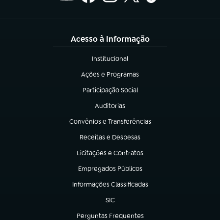
Acesso à Informação
Institucional
(abre em nova aba)
Ações e Programas
(abre em nova aba)
Participação Social
(abre em nova aba)
Auditorias
(abre em nova aba)
Convênios e Transferências
(abre em nova aba)
Receitas e Despesas
(abre em nova aba)
Licitações e Contratos
(abre em nova aba)
Empregados Públicos
(abre em nova aba)
Informações Classificadas
(abre em nova aba)
SIC
(abre em nova aba)
Perguntas Frequentes
(abre em nova aba)