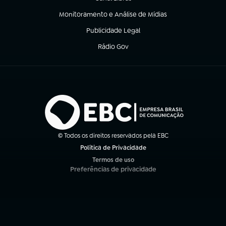
(abre em nova aba)
Monitoramento e Análise de Mídias
(abre em nova aba)
Publicidade Legal
(abre em nova aba)
Rádio Gov
(abre em nova aba)
© Todos os direitos reservados pela EBC
Política de Privacidade
(abre em nova aba)
Termos de uso
(abre em nova aba)
Preferências de privacidade