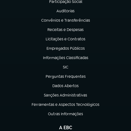
Participação Social
(abre em nova aba)
Auditorias
(abre em nova aba)
Convênios e Transferências
(abre em nova aba)
Receitas e Despesas
(abre em nova aba)
Licitações e Contratos
(abre em nova aba)
Empregados Públicos
(abre em nova aba)
Informações Classificadas
(abre em nova aba)
SIC
(abre em nova aba)
Perguntas Frequentes
(abre em nova aba)
Dados Abertos
(abre em nova aba)
Sanções Administrativas
(abre em nova aba)
Ferramentas e Aspectos Tecnológicos
(abre em nova aba)
Outras Informações
(abre em nova aba)
A EBC