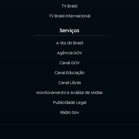
TV Brasil
(abre em nova aba)
TV Brasil Internacional
(abre em nova aba)
Serviços
A Voz do Brasil
(abre em nova aba)
Agência GOV
(abre em nova aba)
Canal GOV
(abre em nova aba)
Canal Educação
(abre em nova aba)
Canal Libras
(abre em nova aba)
Monitoramento e Análise de Mídias
(abre em nova aba)
Publicidade Legal
(abre em nova aba)
Rádio Gov
(abre em nova aba)