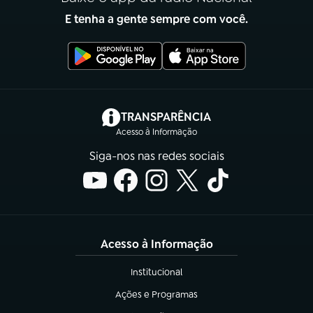
E tenha a gente sempre com você.
(abre em nova aba)
TRANSPARÊNCIA
Acesso à Informação
Siga-nos nas redes sociais
Acesso à Informação
Institucional
(abre em nova aba)
Ações e Programas
(abre em nova aba)