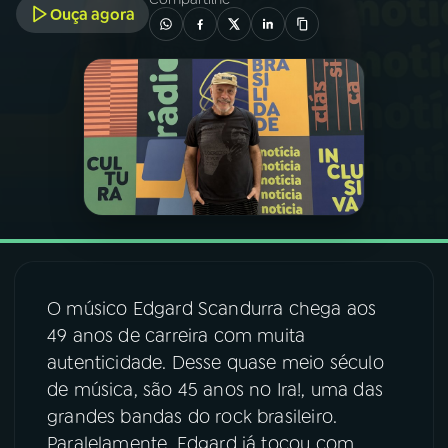
Ouça agora
03
PROGRAMAÇÃO
04
PROGRAMAS
05
PODCASTS
06
VIDEOCASTS
O músico Edgard Scandurra chega aos
07
ÚLTIMAS
49 anos de carreira com muita
autenticidade. Desse quase meio século
08
FESTIVAL DE MÚSICA
de música, são 45 anos no Ira!, uma das
grandes bandas do rock brasileiro.
Paralelamente, Edgard já tocou com
ACOMPANHE A RÁDIO NACIONAL