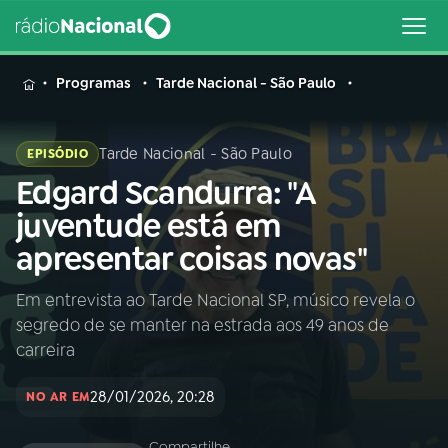
MENU
Programas
Tarde Nacional - São Paulo
Tarde Nacional - São Paulo
EPISÓDIO
Edgard Scandurra: "A
Buscar
na
juventude está em
Rádio
Buscar
apresentar coisas novas"
Nacional
Em entrevista ao Tarde Nacional SP, músico revela o
AO VIVO
segredo de se manter na estrada aos 49 anos de
carreira
01
INÍCIO
28/01/2026, 20:28
NO AR EM
02
A RÁDIO
Compartilhe