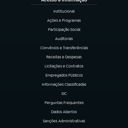
Institucional
(abre em nova aba)
Ações e Programas
(abre em nova aba)
Participação Social
(abre em nova aba)
Auditorias
(abre em nova aba)
Convênios e Transferências
(abre em nova aba)
Receitas e Despesas
(abre em nova aba)
Licitações e Contratos
(abre em nova aba)
Empregados Públicos
(abre em nova aba)
Informações Classificadas
(abre em nova aba)
SIC
(abre em nova aba)
Perguntas Frequentes
(abre em nova aba)
Dados Abertos
(abre em nova aba)
Sanções Administrativas
(abre em nova aba)