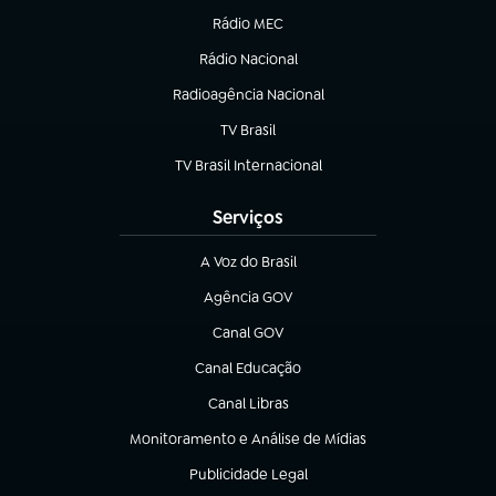
Rádio MEC
(abre em nova aba)
Rádio Nacional
Radioagência Nacional
(abre em nova aba)
TV Brasil
(abre em nova aba)
TV Brasil Internacional
(abre em nova aba)
Serviços
A Voz do Brasil
(abre em nova aba)
Agência GOV
(abre em nova aba)
Canal GOV
(abre em nova aba)
Canal Educação
(abre em nova aba)
Canal Libras
(abre em nova aba)
Monitoramento e Análise de Mídias
(abre em nova aba)
Publicidade Legal
(abre em nova aba)