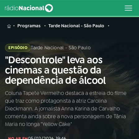
MENU
Programas
Tarde Nacional - São Paulo
Tarde Nacional - São Paulo
EPISÓDIO
"Descontrole" leva aos
Buscar
na
cinemas a questão da
Rádio
Buscar
dependência de álcool
Nacional
Coluna Tapete Vermelho destaca a estreia do filme
AO VIVO
que traz como protagonista a atriz Carolina
Dieckmann. A jornalista Anna Karina de Carvalho
01
INÍCIO
comenta ainda sobre a nova personagem de Tânia
Maria no longa "Yellow Cake"
02
A RÁDIO
05/02/2026, 19:46
NO AR EM