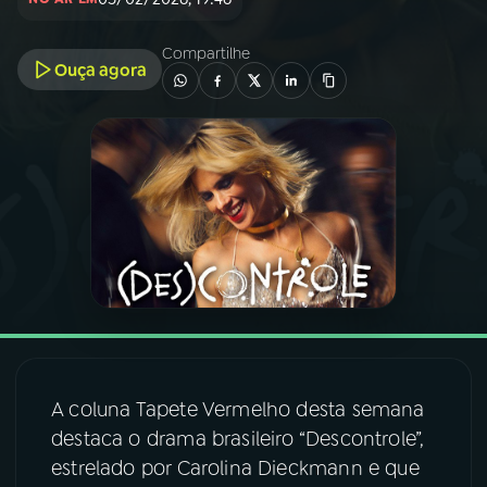
03
PROGRAMAÇÃO
Compartilhe
Ouça agora
04
PROGRAMAS
05
PODCASTS
06
VIDEOCASTS
07
ÚLTIMAS
A coluna Tapete Vermelho desta semana
08
FESTIVAL DE MÚSICA
destaca o drama brasileiro “Descontrole”,
estrelado por Carolina Dieckmann e que
ACOMPANHE A RÁDIO NACIONAL