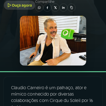
Compartilhe
Ouça agora
03
PROGRAMAÇÃO
04
PROGRAMAS
05
PODCASTS
06
VIDEOCASTS
07
ÚLTIMAS
Claudio Carneiro é um palhaço, ator e
08
FESTIVAL DE MÚSICA
mímico conhecido por diversas
colaborações com Cirque du Soleil por 16
ACOMPANHE A RÁDIO NACIONAL