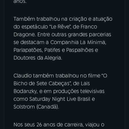
anos.
YouTube
Facebook
Também trabalhou na criação e atuação
Instagram
X
do espetáculo “Le Rêve”, de Franco
Dragone. Entre outras grandes parcerias
TikTok
se destacam a Companhia La Mínima,
Parlapatões, Patifes e Paspalhões e
Doutores da Alegria.
Claudio também trabalhou no filme “O
Bicho de Sete Cabeças”, de Lais
Bodanzky, e em produções televisivas
como Saturday Night Live Brasil e
Solstrom (Canadá).
Nos seus 26 anos de carreira, viajou o