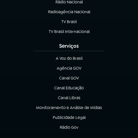
Rádio Nacional
Radioagência Nacional
(abre em nova aba)
TV Brasil
(abre em nova aba)
TV Brasil Internacional
(abre em nova aba)
Serviços
A Voz do Brasil
(abre em nova aba)
Agência GOV
(abre em nova aba)
Canal GOV
(abre em nova aba)
Canal Educação
(abre em nova aba)
Canal Libras
(abre em nova aba)
Monitoramento e Análise de Mídias
(abre em nova aba)
Publicidade Legal
(abre em nova aba)
Rádio Gov
(abre em nova aba)