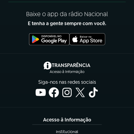
Baixe o app da rádio Nacional
E tenha a gente sempre com você.
(abre em nova aba)
TRANSPARÊNCIA
Acesso à Informação
Siga-nos nas redes sociais
Acesso à Informação
Institucional
(abre em nova aba)