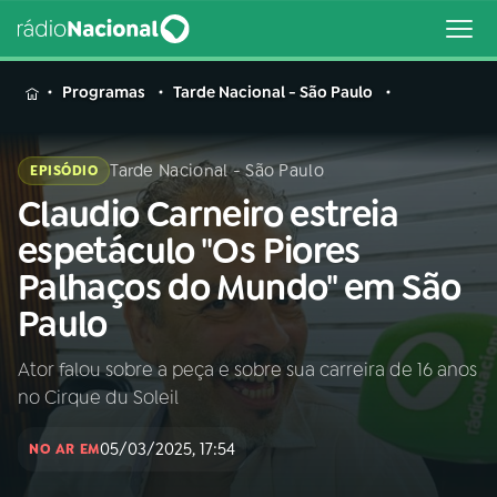
MENU
Programas
Tarde Nacional - São Paulo
Tarde Nacional - São Paulo
EPISÓDIO
Claudio Carneiro estreia
Buscar
na
espetáculo "Os Piores
Rádio
Buscar
Palhaços do Mundo" em São
Nacional
Paulo
AO VIVO
Ator falou sobre a peça e sobre sua carreira de 16 anos
no Cirque du Soleil
01
INÍCIO
05/03/2025, 17:54
NO AR EM
02
A RÁDIO