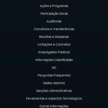
Ações e Programas
(abre em nova aba)
Participação Social
(abre em nova aba)
Auditorias
(abre em nova aba)
Convênios e Transferências
(abre em nova aba)
Receitas e Despesas
(abre em nova aba)
Licitações e Contratos
(abre em nova aba)
Empregados Públicos
(abre em nova aba)
Informações Classificadas
(abre em nova aba)
SIC
(abre em nova aba)
Perguntas Frequentes
(abre em nova aba)
Dados Abertos
(abre em nova aba)
Sanções Administrativas
(abre em nova aba)
Ferramentas e Aspectos Tecnológicos
(abre em nova aba)
Outras Informações
(abre em nova aba)