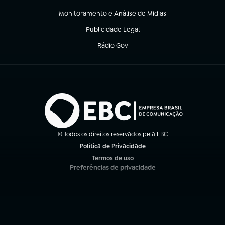
(abre em nova aba)
Monitoramento e Análise de Mídias
(abre em nova aba)
Publicidade Legal
(abre em nova aba)
Rádio Gov
(abre em nova aba)
© Todos os direitos reservados pela EBC
Política de Privacidade
(abre em nova aba)
Termos de uso
(abre em nova aba)
Preferências de privacidade