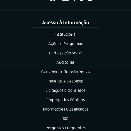
Acesso à Informação
Institucional
(abre em nova aba)
Ações e Programas
(abre em nova aba)
Participação Social
(abre em nova aba)
Auditorias
(abre em nova aba)
Convênios e Transferências
(abre em nova aba)
Receitas e Despesas
(abre em nova aba)
Licitações e Contratos
(abre em nova aba)
Empregados Públicos
(abre em nova aba)
Informações Classificadas
(abre em nova aba)
SIC
(abre em nova aba)
Perguntas Frequentes
(abre em nova aba)