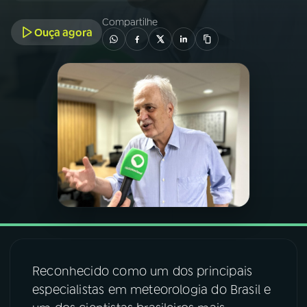
Compartilhe
Ouça agora
03
PROGRAMAÇÃO
04
PROGRAMAS
05
PODCASTS
06
VIDEOCASTS
07
ÚLTIMAS
08
FESTIVAL DE MÚSICA
Reconhecido como um dos principais
especialistas em meteorologia do Brasil e
ACOMPANHE A RÁDIO NACIONAL