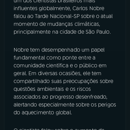
um dos cientistas brasileiros mais
influentes globalmente, Carlos Nobre
YouTube
Facebook
falou ao Tarde Nacional-SP sobre o atual
momento de mudanças climáticas,
Instagram
X
principalmente na cidade de São Paulo.
TikTok
Nobre tem desempenhado um papel
fundamental como ponte entre a
comunidade científica e o público em
geral. Em diversas ocasiões, ele tem
compartilhado suas preocupações sobre
questões ambientais e os riscos
associados ao progresso desenfreado,
alertando especialmente sobre os perigos
do aquecimento global.