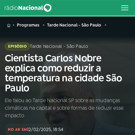
MENU
Programas
Tarde Nacional - São Paulo
Tarde Nacional - São Paulo
EPISÓDIO
Cientista Carlos Nobre
Buscar
na
explica como reduzir a
Rádio
Buscar
temperatura na cidade São
Nacional
Paulo
AO VIVO
Ele falou ao Tarde Nacional SP sobre as mudanças
climáticas na capital e sobre formas de reduzir esse
01
INÍCIO
impacto
12/02/2025, 18:54
02
A RÁDIO
NO AR EM