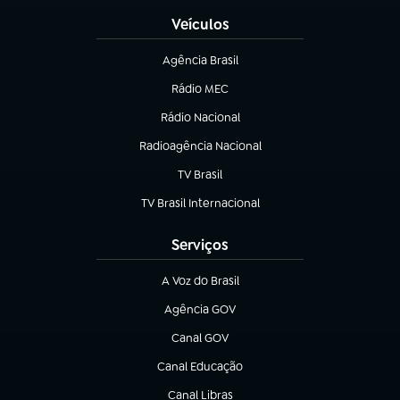
Veículos
Agência Brasil
(abre em nova aba)
Rádio MEC
(abre em nova aba)
Rádio Nacional
Radioagência Nacional
(abre em nova aba)
TV Brasil
(abre em nova aba)
TV Brasil Internacional
(abre em nova aba)
Serviços
A Voz do Brasil
(abre em nova aba)
Agência GOV
(abre em nova aba)
Canal GOV
(abre em nova aba)
Canal Educação
(abre em nova aba)
Canal Libras