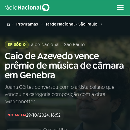
MENU
Programas
Tarde Nacional - São Paulo
Tarde Nacional - São Paulo
EPISÓDIO
Caio de Azevedo vence
Buscar
na
prêmio de música de câmara
Rádio
Buscar
em Genebra
Nacional
Joana Côrtes conversou com o artista baiano que
AO VIVO
venceu na categoria composição com a obra
"Marionnette"
01
INÍCIO
29/10/2024, 18:52
NO AR EM
02
A RÁDIO
Compartilhe