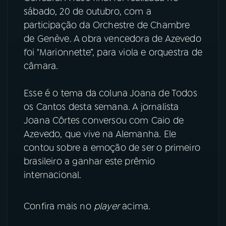
sábado, 20 de outubro, com a
YouTube
Facebook
participação da Orchestre de Chambre
de Genève. A obra vencedora de Azevedo
Instagram
X
foi "Marionnette”, para viola e orquestra de
câmara.
TikTok
Esse é o tema da coluna Joana de Todos
os Cantos desta semana. A jornalista
Joana Côrtes conversou com Caio de
Azevedo, que vive na Alemanha. Ele
contou sobre a emoção de ser o primeiro
brasileiro a ganhar este prêmio
internacional.
Confira mais no
player
acima.