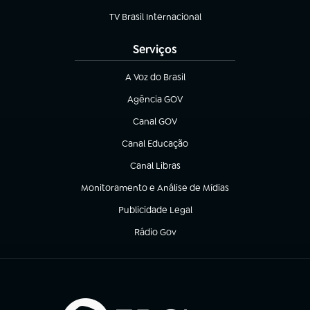
TV Brasil Internacional
(abre em nova aba)
Serviços
A Voz do Brasil
(abre em nova aba)
Agência GOV
(abre em nova aba)
Canal GOV
(abre em nova aba)
Canal Educação
(abre em nova aba)
Canal Libras
(abre em nova aba)
Monitoramento e Análise de Mídias
(abre em nova aba)
Publicidade Legal
(abre em nova aba)
Rádio Gov
(abre em nova aba)