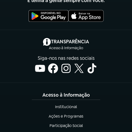
E tenha a gente sempre com você.
(abre em nova aba)
TRANSPARÊNCIA
Acesso à Informação
Siga-nos nas redes sociais
Acesso à Informação
Institucional
(abre em nova aba)
Ações e Programas
(abre em nova aba)
Participação Social
(abre em nova aba)