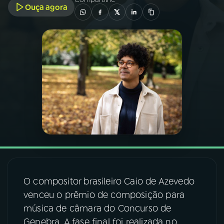
Ouça agora
03
PROGRAMAÇÃO
04
PROGRAMAS
05
PODCASTS
06
VIDEOCASTS
07
ÚLTIMAS
O compositor brasileiro Caio de Azevedo
08
FESTIVAL DE MÚSICA
venceu o prêmio de composição para
música de câmara do Concurso de
Genebra. A fase final foi realizada no
ACOMPANHE A RÁDIO NACIONAL