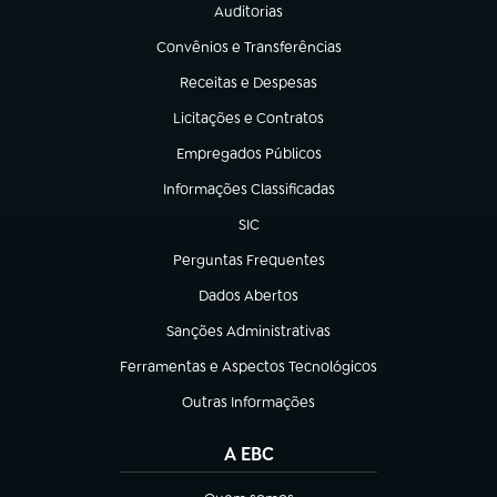
Auditorias
(abre em nova aba)
Convênios e Transferências
(abre em nova aba)
Receitas e Despesas
(abre em nova aba)
Licitações e Contratos
(abre em nova aba)
Empregados Públicos
(abre em nova aba)
Informações Classificadas
(abre em nova aba)
SIC
(abre em nova aba)
Perguntas Frequentes
(abre em nova aba)
Dados Abertos
(abre em nova aba)
Sanções Administrativas
(abre em nova aba)
Ferramentas e Aspectos Tecnológicos
(abre em nova aba)
Outras Informações
(abre em nova aba)
A EBC