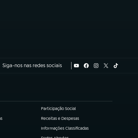
Siga-nos nas redes sociais
Participação Social
(abre em nova aba)
as
Receitas e Despesas
(abre em nova aba)
Informações Classificadas
(abre em nova aba)