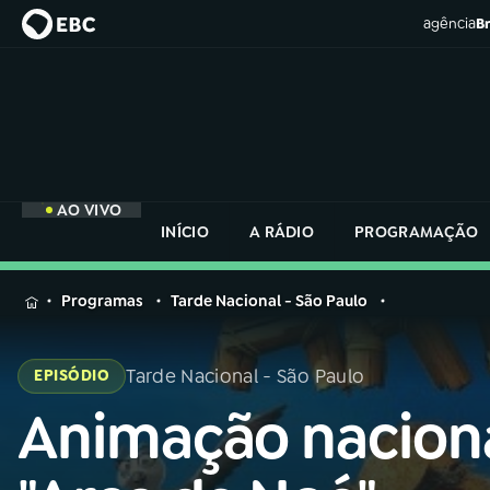
agência
Br
AO VIVO
INÍCIO
A RÁDIO
PROGRAMAÇÃO
MENU
Programas
Tarde Nacional - São Paulo
Buscar
na
Tarde Nacional - São Paulo
EPISÓDIO
Rádio
Buscar
Nacional
Animação nacion
Buscar
na
Rádio
AO VIVO