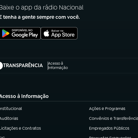
Baixe o app da rádio Nacional
E tenha a gente sempre com você.
Acesso à
TRANSPARÊNCIA
abre em nova aba)
Informação
Acesso à Informação
Institucional
Ações e Programas
(abre em nova aba)
(abre em nova aba)
Auditorias
Convênios e Transferênci
(abre em nova aba)
(abre em nova aba)
Licitações e Contratos
Empregados Públicos
(abre em nova aba)
(abre em nova aba)