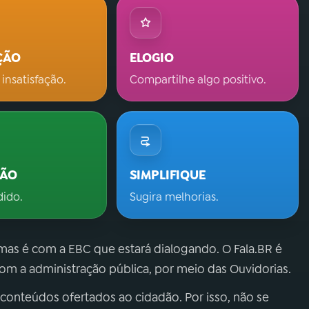
ÇÃO
ELOGIO
 insatisfação.
Compartilhe algo positivo.
ÇÃO
SIMPLIFIQUE
dido.
Sugira melhorias.
 mas é com a EBC que estará dialogando. O Fala.BR é
m a administração pública, por meio das Ouvidorias.
 conteúdos ofertados ao cidadão. Por isso, não se