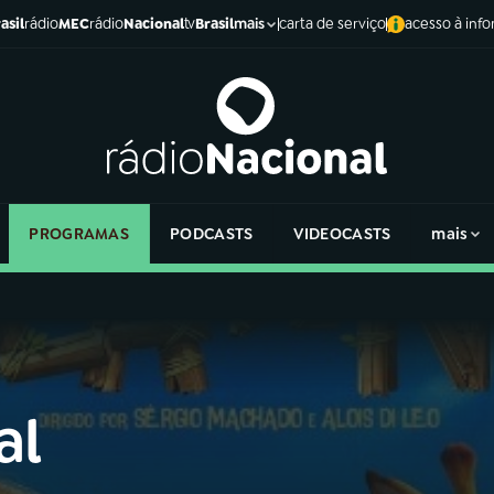
asil
rádio
MEC
rádio
Nacional
tv
Brasil
carta de serviço
acesso à inf
mais
PROGRAMAS
PODCASTS
VIDEOCASTS
mais
al