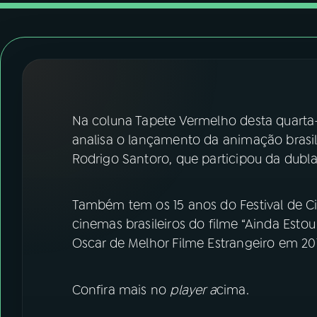
07
ÚLTIMAS
08
FESTIVAL DE MÚSICA
ACOMPANHE A RÁDIO NACIONAL
Na coluna Tapete Vermelho desta quarta-f
YouTube
Facebook
analisa o lançamento da animação brasile
Rodrigo Santoro, que participou da dubl
Instagram
X
TikTok
Também tem os 15 anos do Festival de C
cinemas brasileiros do filme “Ainda Estou
Oscar de Melhor Filme Estrangeiro em 20
Confira mais no
player a
cima.