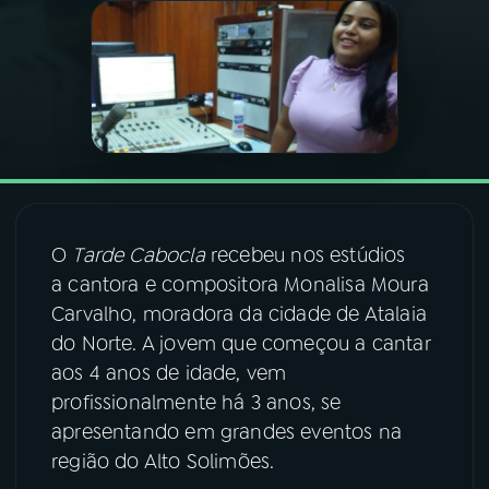
03
PROGRAMAÇÃO
04
PROGRAMAS
05
PODCASTS
O
Tarde Cabocla
recebeu nos estúdios
06
VIDEOCASTS
a cantora e compositora Monalisa Moura
Carvalho, moradora da cidade de Atalaia
do Norte. A jovem que começou a cantar
07
ÚLTIMAS
aos 4 anos de idade, vem
profissionalmente há 3 anos, se
08
FESTIVAL DE MÚSICA
apresentando em grandes eventos na
região do Alto Solimões.
ACOMPANHE A RÁDIO NACIONAL