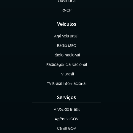
Ouvidoria
(abre em nova aba)
RNCP
(abre em nova aba)
Veículos
Agência Brasil
(abre em nova aba)
Rádio MEC
(abre em nova aba)
Rádio Nacional
Radioagência Nacional
(abre em nova aba)
TV Brasil
(abre em nova aba)
TV Brasil Internacional
(abre em nova aba)
Serviços
A Voz do Brasil
(abre em nova aba)
Agência GOV
(abre em nova aba)
Canal GOV
(abre em nova aba)