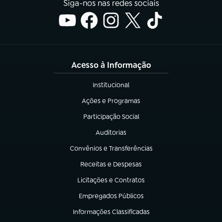
Siga-nos nas redes sociais
Acesso à Informação
Institucional
(abre em nova aba)
Ações e Programas
(abre em nova aba)
Participação Social
(abre em nova aba)
Auditorias
(abre em nova aba)
Convênios e Transferências
(abre em nova aba)
Receitas e Despesas
(abre em nova aba)
Licitações e Contratos
(abre em nova aba)
Empregados Públicos
(abre em nova aba)
Informações Classificadas
(abre em nova aba)