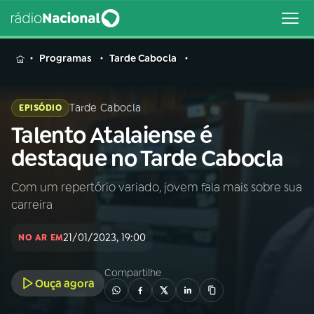
MENU
Programas
Tarde Cabocla
Tarde Cabocla
EPISÓDIO
Talento Atalaiense é
Buscar
na
destaque no Tarde Cabocla
Rádio
Buscar
Nacional
Com um repertório variado, jovem fala mais sobre sua
carreira
AO VIVO
21/01/2023, 19:00
NO AR EM
01
INÍCIO
Compartilhe
Ouça agora
02
A RÁDIO