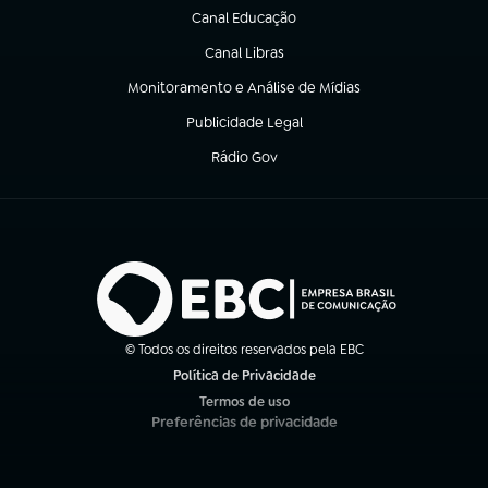
Canal Educação
(abre em nova aba)
Canal Libras
(abre em nova aba)
Monitoramento e Análise de Mídias
(abre em nova aba)
Publicidade Legal
(abre em nova aba)
Rádio Gov
(abre em nova aba)
© Todos os direitos reservados pela EBC
Política de Privacidade
(abre em nova aba)
Termos de uso
(abre em nova aba)
Preferências de privacidade