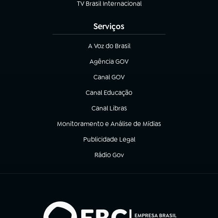
TV Brasil Internacional
(abre em nova aba)
Serviços
A Voz do Brasil
(abre em nova aba)
Agência GOV
(abre em nova aba)
Canal GOV
(abre em nova aba)
Canal Educação
(abre em nova aba)
Canal Libras
(abre em nova aba)
Monitoramento e Análise de Mídias
(abre em nova aba)
Publicidade Legal
(abre em nova aba)
Rádio Gov
(abre em nova aba)