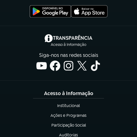
(abre em nova aba)
TRANSPARÊNCIA
Acesso à Informação
Siga-nos nas redes sociais
Acesso à Informação
Institucional
(abre em nova aba)
Ações e Programas
(abre em nova aba)
Participação Social
(abre em nova aba)
Auditorias
(abre em nova aba)