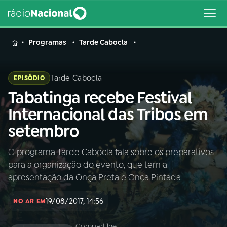
MENU
Programas
Tarde Cabocla
Tarde Cabocla
EPISÓDIO
Tabatinga recebe Festival
Buscar
na
Internacional das Tribos em
Rádio
Buscar
setembro
Nacional
O programa Tarde Cabocla fala sobre os preparativos
AO VIVO
para a organização do evento, que tem a
apresentação da Onça Preta e Onça Pintada
01
INÍCIO
19/08/2017, 14:56
NO AR EM
02
A RÁDIO
Compartilhe