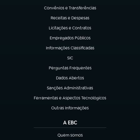
Convênios e Transferências
(abre em nova aba)
Receitas e Despesas
(abre em nova aba)
Licitações e Contratos
(abre em nova aba)
Empregados Públicos
(abre em nova aba)
Informações Classificadas
(abre em nova aba)
SIC
(abre em nova aba)
Perguntas Frequentes
(abre em nova aba)
Dados Abertos
(abre em nova aba)
Sanções Administrativas
(abre em nova aba)
Ferramentas e Aspectos Tecnológicos
(abre em nova aba)
Outras Informações
(abre em nova aba)
A EBC
Quem somos
(abre em nova aba)