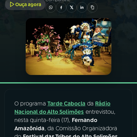
Ouça agora
03
PROGRAMAÇÃO
04
PROGRAMAS
05
PODCASTS
06
VIDEOCASTS
07
ÚLTIMAS
O programa
Tarde Cabocla
da
Rádio
Nacional do Alto Solimões
entrevistou,
08
FESTIVAL DE MÚSICA
nesta quinta-feira (17),
Fernando
Amazônida
, da Comissão Organizadora
ACOMPANHE A RÁDIO NACIONAL
do
Festival das Tribos do Alto Solimões