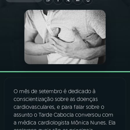
03
PROGRAMAÇÃO
04
PROGRAMAS
05
PODCASTS
06
VIDEOCASTS
O mês de setembro é dedicado à
07
ÚLTIMAS
conscientização sobre as doenças
cardiovasculares, e para falar sobre o
08
FESTIVAL DE MÚSICA
assunto o Tarde Cabocla conversou com
a médica cardiologista Mônica Nunes. Ela
ACOMPANHE A RÁDIO NACIONAL