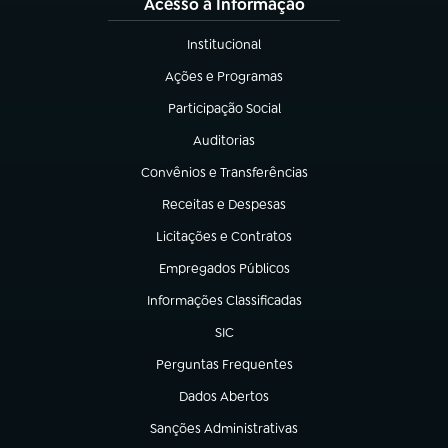
Acesso à Informação
Institucional
(abre em nova aba)
Ações e Programas
(abre em nova aba)
Participação Social
(abre em nova aba)
Auditorias
(abre em nova aba)
Convênios e Transferências
(abre em nova aba)
Receitas e Despesas
(abre em nova aba)
Licitações e Contratos
(abre em nova aba)
Empregados Públicos
(abre em nova aba)
Informações Classificadas
(abre em nova aba)
SIC
(abre em nova aba)
Perguntas Frequentes
(abre em nova aba)
Dados Abertos
(abre em nova aba)
Sanções Administrativas
(abre em nova aba)