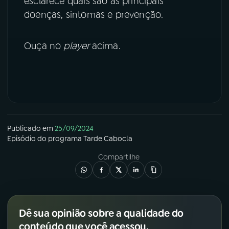
esclarece quais são as principais
doenças, sintomas e prevenção.
YouTube
Facebook
Ouça no
player
acima.
Instagram
X
TikTok
Publicado em
25/09/2024
Episódio
do programa
Tarde Cabocla
Compartilhe
Dê sua opinião sobre a qualidade do
conteúdo que você acessou.