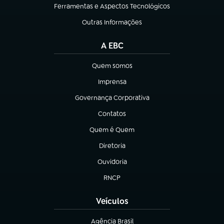
Ferramentas e Aspectos Tecnológicos
(abre em nova aba)
Outras Informações
(abre em nova aba)
A EBC
Quem somos
(abre em nova aba)
Imprensa
(abre em nova aba)
Governança Corporativa
(abre em nova aba)
Contatos
(abre em nova aba)
Quem é Quem
(abre em nova aba)
Diretoria
(abre em nova aba)
Ouvidoria
(abre em nova aba)
RNCP
(abre em nova aba)
Veículos
Agência Brasil