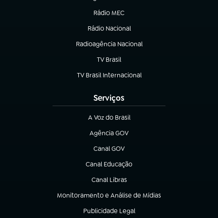
(abre em nova aba)
Rádio MEC
(abre em nova aba)
Rádio Nacional
Radioagência Nacional
(abre em nova aba)
TV Brasil
(abre em nova aba)
TV Brasil Internacional
(abre em nova aba)
Serviços
A Voz do Brasil
(abre em nova aba)
Agência GOV
(abre em nova aba)
Canal GOV
(abre em nova aba)
Canal Educação
(abre em nova aba)
Canal Libras
(abre em nova aba)
Monitoramento e Análise de Mídias
(abre em nova aba)
Publicidade Legal
(abre em nova aba)