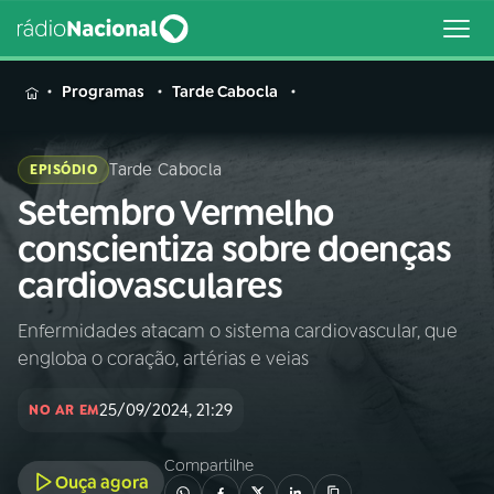
MENU
Programas
Tarde Cabocla
Tarde Cabocla
EPISÓDIO
Setembro Vermelho
Buscar
na
conscientiza sobre doenças
Rádio
Buscar
cardiovasculares
Nacional
Enfermidades atacam o sistema cardiovascular, que
AO VIVO
engloba o coração, artérias e veias
01
INÍCIO
25/09/2024, 21:29
NO AR EM
Compartilhe
02
A RÁDIO
Ouça agora