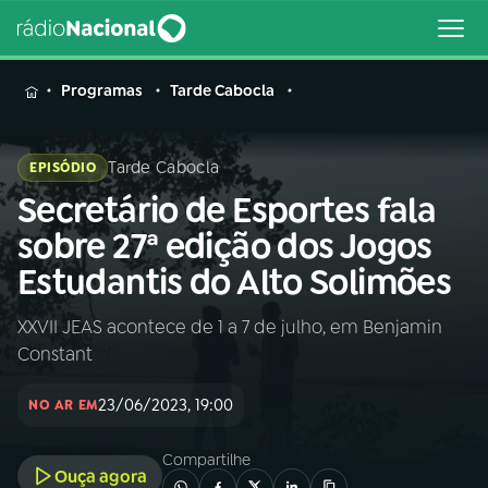
MENU
Programas
Tarde Cabocla
Tarde Cabocla
EPISÓDIO
Secretário de Esportes fala
Buscar
na
sobre 27ª edição dos Jogos
Rádio
Buscar
Estudantis do Alto Solimões
Nacional
XXVII JEAS acontece de 1 a 7 de julho, em Benjamin
AO VIVO
Constant
01
INÍCIO
23/06/2023, 19:00
NO AR EM
Compartilhe
02
A RÁDIO
Ouça agora