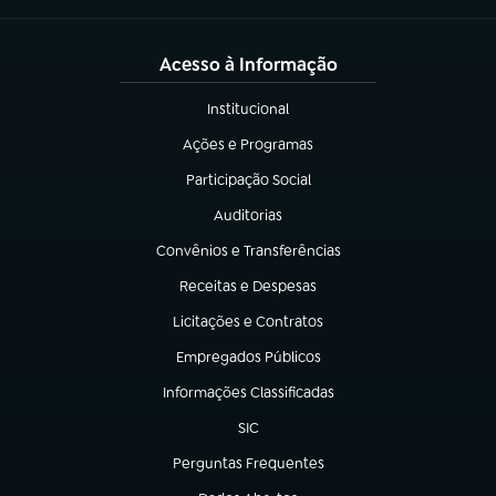
Acesso à Informação
Institucional
(abre em nova aba)
Ações e Programas
(abre em nova aba)
Participação Social
(abre em nova aba)
Auditorias
(abre em nova aba)
Convênios e Transferências
(abre em nova aba)
Receitas e Despesas
(abre em nova aba)
Licitações e Contratos
(abre em nova aba)
Empregados Públicos
(abre em nova aba)
Informações Classificadas
(abre em nova aba)
SIC
(abre em nova aba)
Perguntas Frequentes
(abre em nova aba)