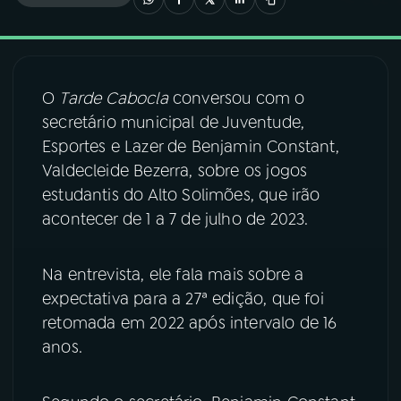
03
PROGRAMAÇÃO
O
Tarde Cabocla
conversou com o
04
PROGRAMAS
secretário municipal de Juventude,
Esportes e Lazer de Benjamin Constant,
05
PODCASTS
Valdecleide Bezerra, sobre os jogos
estudantis do Alto Solimões, que irão
acontecer de 1 a 7 de julho de 2023.
06
VIDEOCASTS
Na entrevista, ele fala mais sobre a
07
ÚLTIMAS
expectativa para a 27ª edição, que foi
retomada em 2022 após intervalo de 16
08
FESTIVAL DE MÚSICA
anos.
ACOMPANHE A RÁDIO NACIONAL