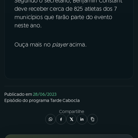
Segundo o secretário, Benjamin Constant
deve receber cerca de 825 atletas dos 7
YouTube
Facebook
municípios que farão parte do evento
neste ano.
Instagram
X
TikTok
Ouça mais no
player
acima.
Publicado em
28/06/2023
Episódio
do programa
Tarde Cabocla
Compartilhe