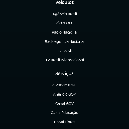
Veículos
Agência Brasil
(abre em nova aba)
Rádio MEC
(abre em nova aba)
Rádio Nacional
Radioagência Nacional
(abre em nova aba)
TV Brasil
(abre em nova aba)
TV Brasil Internacional
(abre em nova aba)
Serviços
A Voz do Brasil
(abre em nova aba)
Agência GOV
(abre em nova aba)
Canal GOV
(abre em nova aba)
Canal Educação
(abre em nova aba)
Canal Libras
(abre em nova aba)