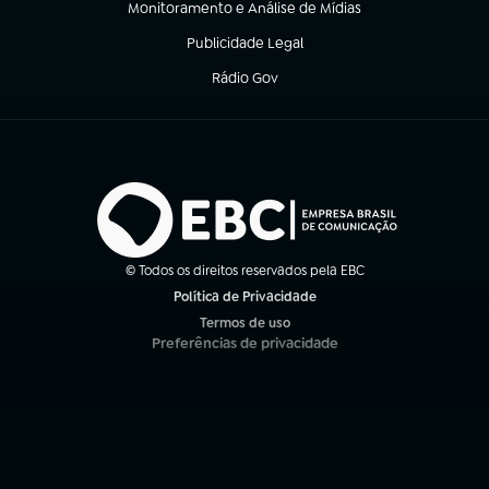
Monitoramento e Análise de Mídias
(abre em nova aba)
Publicidade Legal
(abre em nova aba)
Rádio Gov
(abre em nova aba)
© Todos os direitos reservados pela EBC
Política de Privacidade
(abre em nova aba)
Termos de uso
(abre em nova aba)
Preferências de privacidade