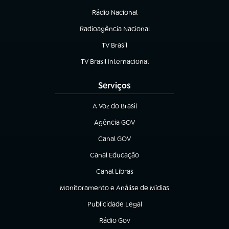
Rádio Nacional
Radioagência Nacional
(abre em nova aba)
TV Brasil
(abre em nova aba)
TV Brasil Internacional
(abre em nova aba)
Serviços
A Voz do Brasil
(abre em nova aba)
Agência GOV
(abre em nova aba)
Canal GOV
(abre em nova aba)
Canal Educação
(abre em nova aba)
Canal Libras
(abre em nova aba)
Monitoramento e Análise de Mídias
(abre em nova aba)
Publicidade Legal
(abre em nova aba)
Rádio Gov
(abre em nova aba)