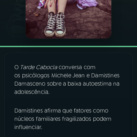
03
PROGRAMAÇÃO
04
PROGRAMAS
05
PODCASTS
O
Tarde Cabocla
conversa com
os psicólogos Michele Jean e Damistines
06
VIDEOCASTS
Damasceno sobre a baixa autoestima na
adolescência.
07
ÚLTIMAS
Damistines afirma que fatores como
08
FESTIVAL DE MÚSICA
núcleos familiares fragilizados podem
influenciar.
ACOMPANHE A RÁDIO NACIONAL