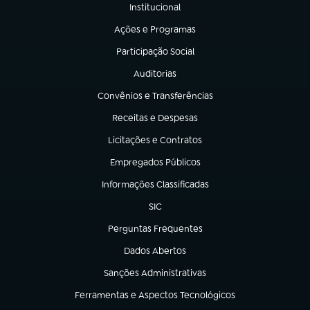
Institucional
(abre em nova aba)
Ações e Programas
(abre em nova aba)
Participação Social
(abre em nova aba)
Auditorias
(abre em nova aba)
Convênios e Transferências
(abre em nova aba)
Receitas e Despesas
(abre em nova aba)
Licitações e Contratos
(abre em nova aba)
Empregados Públicos
(abre em nova aba)
Informações Classificadas
(abre em nova aba)
SIC
(abre em nova aba)
Perguntas Frequentes
(abre em nova aba)
Dados Abertos
(abre em nova aba)
Sanções Administrativas
(abre em nova aba)
Ferramentas e Aspectos Tecnológicos
(abre em nova aba)