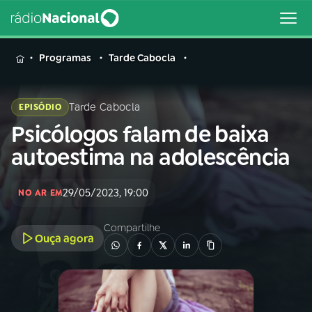
MENU
Programas
Tarde Cabocla
Tarde Cabocla
EPISÓDIO
Psicólogos falam de baixa
Buscar
na
autoestima na adolescência
Rádio
Buscar
Nacional
29/05/2023, 19:00
NO AR EM
AO VIVO
Compartilhe
Ouça agora
01
INÍCIO
02
A RÁDIO