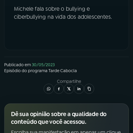
Michele fala sobre o bullying e
YouTube
Facebook
ciberbullying na vida dos adolescentes.
Instagram
X
TikTok
Publicado em
30/05/2023
Episódio
do programa
Tarde Cabocla
Compartilhe
Dê sua opinião sobre a qualidade do
conteúdo que você acessou.
Escolha sua manifestação em apenas um clique.