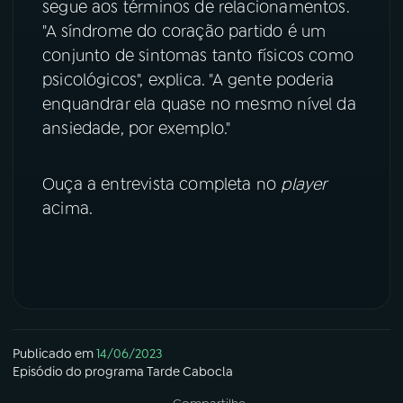
segue aos términos de relacionamentos.
"A síndrome do coração partido é um
YouTube
Facebook
conjunto de sintomas tanto físicos como
psicológicos", explica. "A gente poderia
Instagram
X
enquandrar ela quase no mesmo nível da
TikTok
ansiedade, por exemplo."
Ouça a entrevista completa no
player
acima.
Publicado em
14/06/2023
Episódio
do programa
Tarde Cabocla