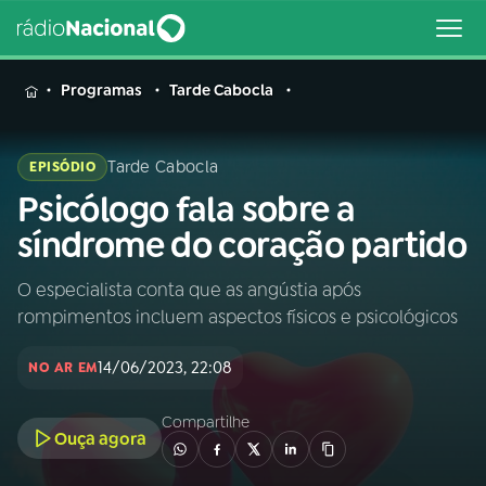
MENU
Programas
Tarde Cabocla
Tarde Cabocla
EPISÓDIO
Psicólogo fala sobre a
Buscar
na
síndrome do coração partido
Rádio
Buscar
Nacional
O especialista conta que as angústia após
rompimentos incluem aspectos físicos e psicológicos
AO VIVO
14/06/2023, 22:08
NO AR EM
01
INÍCIO
Compartilhe
Ouça agora
02
A RÁDIO