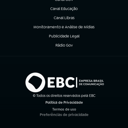
(abre em nova aba)
Canal Educação
(abre em nova aba)
Canal Libras
(abre em nova aba)
Monitoramento e Análise de Mídias
(abre em nova aba)
Publicidade Legal
(abre em nova aba)
Rádio Gov
(abre em nova aba)
© Todos os direitos reservados pela EBC
Política de Privacidade
(abre em nova aba)
Termos de uso
(abre em nova aba)
Preferências de privacidade