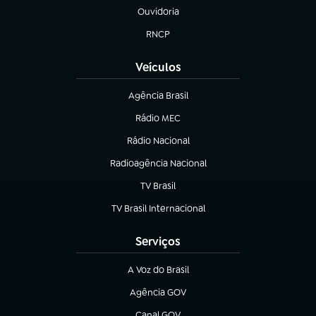
Ouvidoria
(abre em nova aba)
RNCP
(abre em nova aba)
Veículos
Agência Brasil
(abre em nova aba)
Rádio MEC
(abre em nova aba)
Rádio Nacional
Radioagência Nacional
(abre em nova aba)
TV Brasil
(abre em nova aba)
TV Brasil Internacional
(abre em nova aba)
Serviços
A Voz do Brasil
(abre em nova aba)
Agência GOV
(abre em nova aba)
Canal GOV