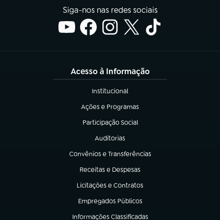
Siga-nos nas redes sociais
Acesso à Informação
Institucional
(abre em nova aba)
Ações e Programas
(abre em nova aba)
Participação Social
(abre em nova aba)
Auditorias
(abre em nova aba)
Convênios e Transferências
(abre em nova aba)
Receitas e Despesas
(abre em nova aba)
Licitações e Contratos
(abre em nova aba)
Empregados Públicos
(abre em nova aba)
Informações Classificadas
(abre em nova aba)