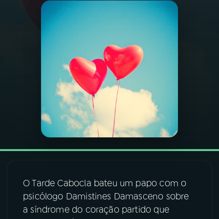
03
PROGRAMAÇÃO
04
PROGRAMAS
05
PODCASTS
06
VIDEOCASTS
07
ÚLTIMAS
O Tarde Cabocla bateu um papo com o
08
FESTIVAL DE MÚSICA
psicólogo Damistines Damasceno sobre
a síndrome do coração partido que
ACOMPANHE A RÁDIO NACIONAL