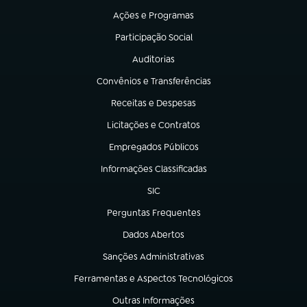
Ações e Programas
(abre em nova aba)
Participação Social
(abre em nova aba)
Auditorias
(abre em nova aba)
Convênios e Transferências
(abre em nova aba)
Receitas e Despesas
(abre em nova aba)
Licitações e Contratos
(abre em nova aba)
Empregados Públicos
(abre em nova aba)
Informações Classificadas
(abre em nova aba)
SIC
(abre em nova aba)
Perguntas Frequentes
(abre em nova aba)
Dados Abertos
(abre em nova aba)
Sanções Administrativas
(abre em nova aba)
Ferramentas e Aspectos Tecnológicos
(abre em nova aba)
Outras Informações
(abre em nova aba)