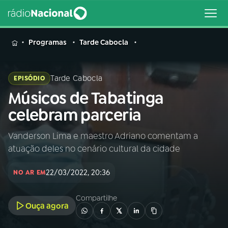
MENU
Programas
Tarde Cabocla
Tarde Cabocla
EPISÓDIO
Músicos de Tabatinga
Buscar
na
celebram parceria
Rádio
Buscar
Nacional
Vanderson Lima e maestro Adriano comentam a
atuação deles no cenário cultural da cidade
AO VIVO
22/03/2022, 20:36
NO AR EM
01
INÍCIO
Compartilhe
Ouça agora
02
A RÁDIO