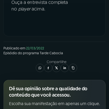
Ouça a entrevista completa
no
player
acima.
YouTube
Facebook
Instagram
X
TikTok
Publicado em
22/03/2022
Episódio
do programa
Tarde Cabocla
Compartilhe
Dê sua opinião sobre a qualidade do
conteúdo que você acessou.
Escolha sua manifestação em apenas um clique.