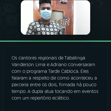
03
PROGRAMAÇÃO
04
PROGRAMAS
05
PODCASTS
Os cantores regionais de Tabatinga
06
VIDEOCASTS
Vanderson Lima e Adriano conversaram
com o programa Tarde Cabloca. Eles
07
ÚLTIMAS
falaram a respeito de como aconteceu a
parceria entre os dois, firmada há pouco
tempo. A dupla atua tocando em eventos
08
FESTIVAL DE MÚSICA
com um repertório eclético.
ACOMPANHE A RÁDIO NACIONAL