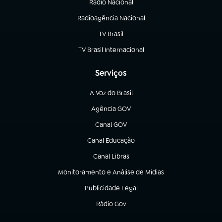
Rádio Nacional
Radioagência Nacional
(abre em nova aba)
TV Brasil
(abre em nova aba)
TV Brasil Internacional
(abre em nova aba)
Serviços
A Voz do Brasil
(abre em nova aba)
Agência GOV
(abre em nova aba)
Canal GOV
(abre em nova aba)
Canal Educação
(abre em nova aba)
Canal Libras
(abre em nova aba)
Monitoramento e Análise de Mídias
(abre em nova aba)
Publicidade Legal
(abre em nova aba)
Rádio Gov
(abre em nova aba)