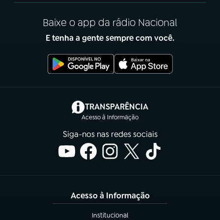
Baixe o app da rádio Nacional
E tenha a gente sempre com você.
(abre em nova aba)
TRANSPARÊNCIA
Acesso à Informação
Siga-nos nas redes sociais
Acesso à Informação
Institucional
(abre em nova aba)